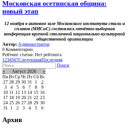
Московская осетинская община:
новый этап
12 ноября в актовом зале Московского института стали и
сплавов (МИСиС) состоялась отчётно-выборная
конференция крупной столичной национально-культурной
общественной организации
Автор:
Администратор
0 Комментарии
Рейтинг статьи: Нет рейтинга
1
2
3
4
5
6
7
Следующая
Последняя
Поиск
«
Август 2026
»
Пн
Вт
Ср
Чт
Пт
Сб
Вс
27
28
29
30
31
1
2
3
4
5
6
7
8
9
10
11
12
13
14
15
16
17
18
19
20
21
22
23
24
25
26
27
28
29
30
31
1
2
3
4
5
6
Архив