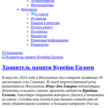
Аудиосюжеты
Фотоальбомы
Контакты
О газете
Редакция
Нашим клиентам
Издать книгу
Подписка
Вакансии
Правовая информация
Реквизиты
Публикации
Хранитель памяти Курейш Евлоев
В августе 2014 года в Ингушетии был открыт памятник 18
уроженцам села Сагопши. В своей торжественной речи
руководитель Ингушетии
Юнус-Бек Евкуров
поблагодарил
депутата сельского совета, краеведа-любителя
Курейша
Евлоева
, благодаря стараниям которого удалось установить
их имена
. Сегодня нам хочется рассказать читателям об
этом удивительном человеке и большом патриоте России.