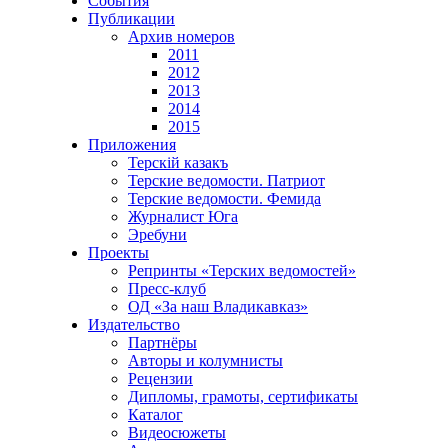
События
Публикации
Архив номеров
2011
2012
2013
2014
2015
Приложения
Терскiй казакъ
Терские ведомости. Патриот
Терские ведомости. Фемида
Журналист Юга
Эребуни
Проекты
Репринты «Терских ведомостей»
Пресс-клуб
ОД «За наш Владикавказ»
Издательство
Партнёры
Авторы и колумнисты
Рецензии
Дипломы, грамоты, сертификаты
Каталог
Видеосюжеты