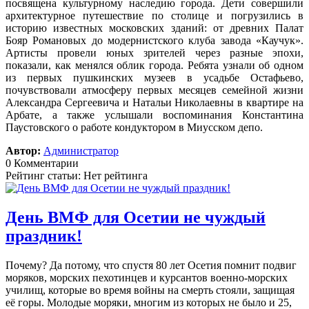
посвящена культурному наследию города. Дети совершили
архитектурное путешествие по столице и погрузились в
историю известных московских зданий: от древних Палат
Бояр Романовых до модернистского клуба завода «Каучук».
Артисты провели юных зрителей через разные эпохи,
показали, как менялся облик города. Ребята узнали об одном
из первых пушкинских музеев в усадьбе Остафьево,
почувствовали атмосферу первых месяцев семейной жизни
Александра Сергеевича и Натальи Николаевны в квартире на
Арбате, а также услышали воспоминания Константина
Паустовского о работе кондуктором в Миусском депо.
Автор:
Администратор
0 Комментарии
Рейтинг статьи: Нет рейтинга
День ВМФ для Осетии не чуждый
праздник!
Почему? Да потому, что спустя 80 лет Осетия помнит подвиг
моряков, морских пехотинцев и курсантов военно-морских
училищ, которые во время войны на смерть стояли, защищая
её горы. Молодые моряки, многим из которых не было и 25,