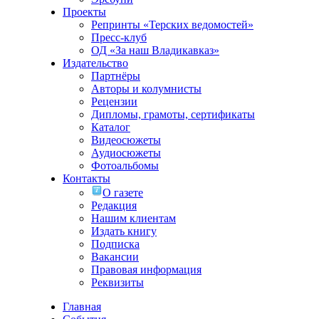
Проекты
Репринты «Терских ведомостей»
Пресс-клуб
ОД «За наш Владикавказ»
Издательство
Партнёры
Авторы и колумнисты
Рецензии
Дипломы, грамоты, сертификаты
Каталог
Видеосюжеты
Аудиосюжеты
Фотоальбомы
Контакты
О газете
Редакция
Нашим клиентам
Издать книгу
Подписка
Вакансии
Правовая информация
Реквизиты
Главная