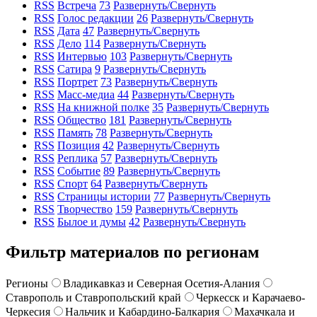
RSS
Встреча
73
Развернуть/Свернуть
RSS
Голос редакции
26
Развернуть/Свернуть
RSS
Дата
47
Развернуть/Свернуть
RSS
Дело
114
Развернуть/Свернуть
RSS
Интервью
103
Развернуть/Свернуть
RSS
Сатира
9
Развернуть/Свернуть
RSS
Портрет
73
Развернуть/Свернуть
RSS
Масс-медиа
44
Развернуть/Свернуть
RSS
На книжной полке
35
Развернуть/Свернуть
RSS
Общество
181
Развернуть/Свернуть
RSS
Память
78
Развернуть/Свернуть
RSS
Позиция
42
Развернуть/Свернуть
RSS
Реплика
57
Развернуть/Свернуть
RSS
Событие
89
Развернуть/Свернуть
RSS
Спорт
64
Развернуть/Свернуть
RSS
Страницы истории
77
Развернуть/Свернуть
RSS
Творчество
159
Развернуть/Свернуть
RSS
Былое и думы
42
Развернуть/Свернуть
Фильтр материалов по регионам
Регионы
Владикавказ и Северная Осетия-Алания
Ставрополь и Ставропольский край
Черкесск и Карачаево-
Черкесия
Нальчик и Кабардино-Балкария
Махачкала и