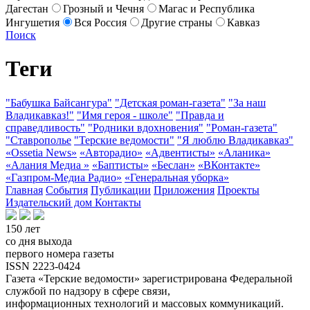
Дагестан
Грозный и Чечня
Магас и Республика
Ингушетия
Вся Россия
Другие страны
Кавказ
Поиск
Теги
"Бабушка Байсангура"
"Детская роман-газета"
"За наш
Владикавказ!"
"Имя героя - школе"
"Правда и
справедливость"
"Родники вдохновения"
"Роман-газета"
"Ставрополье
"Терские ведомости"
"Я люблю Владикавказ"
«Ossetia News»
«Авторадио»
«Адвентисты»
«Аланика»
«Алания Медиа »
«Баптисты»
«Беслан»
«ВКонтакте»
«Газпром-Медиа Радио»
«Генеральная уборка»
Главная
События
Публикации
Приложения
Проекты
Издательский дом
Контакты
150 лет
со дня выхода
первого номера газеты
ISSN 2223-0424
Газета «Терские ведомости» зарегистрирована Федеральной
службой по надзору в сфере связи,
информационных технологий и массовых коммуникаций.