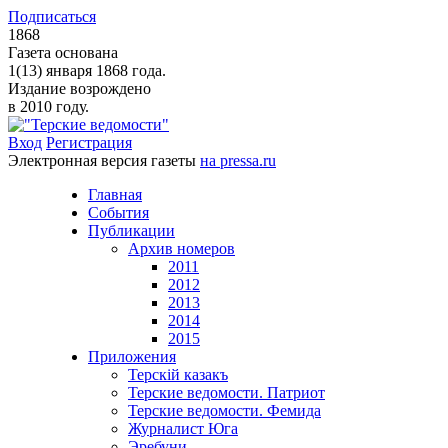
Подписаться
1868
Газета основана
1(13) января 1868 года.
Издание возрождено
в 2010 году.
Вход
Регистрация
Электронная версия газеты
на pressa.ru
Главная
События
Публикации
Архив номеров
2011
2012
2013
2014
2015
Приложения
Терскiй казакъ
Терские ведомости. Патриот
Терские ведомости. Фемида
Журналист Юга
Эребуни