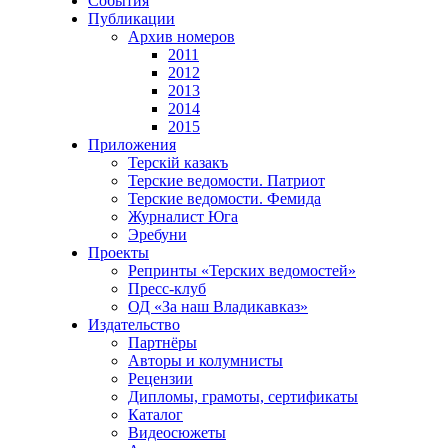
События
Публикации
Архив номеров
2011
2012
2013
2014
2015
Приложения
Терскiй казакъ
Терские ведомости. Патриот
Терские ведомости. Фемида
Журналист Юга
Эребуни
Проекты
Репринты «Терских ведомостей»
Пресс-клуб
ОД «За наш Владикавказ»
Издательство
Партнёры
Авторы и колумнисты
Рецензии
Дипломы, грамоты, сертификаты
Каталог
Видеосюжеты