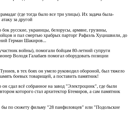
амадаг (где тогда было все три улицы). Их задача была-
атаку за другой
 бок русские, украинцы, белорусы, армяне, грузины,
бойцов и пал смертью храбрых парторг Рафаэль Хуцишвили, до
тний Герман Шакиров...
 участник войны), помогали бойцам 80-летний супруги
ионер Володя Галабаев помогал оборудовать позиции
униев, в тех боях он умело руководил обороной, был тяжело
память боевых товарищей, а поставить памятник!
 он сдал всё собранное на завод "Электроцинк", где были
втором которого стал архитектор Бтемиров, а сам памятник
ил бы по сюжету фильму "28 панфиловцев" или "Подольские