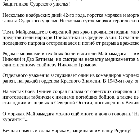
Защитников Суарского ущелья!
Несколько ноябрьских дней 42-го года, горстка моряков и морп
защита Суарского ущелья. Несколько суток моряки героически 
Там в Майрамадаге в очередной раз ярко проявился подвиг мно
представители народов Прибалтики и Средней Азии! Отчаянны
последнего патрона отстреливался и погиб от разрыва вражеск
Рядом с моряками в тех боях были и жители Майрамадага
—
вз
Николай и Дзо Батиевы, ни смотря на нехватку медикаментов 
единственному снайперу Николаю Громову.
Отдельного уважения заслуживает один из командиров морпе
ранен, награждён орденом Красного Знамени. В 1943-м году, о
На местах боёв Туниев собрал гильзы от советских снарядов и 
изготовлены таблички с именами погибших бойцов, а также изо
стал одним из первых в Северной Осетии, посвящённых Велик
О моряках Майрамадага можно ещё много и долго говорить! Н
курсанты"...
Вечная память и слава морякам, защищавшим нашу Родину!