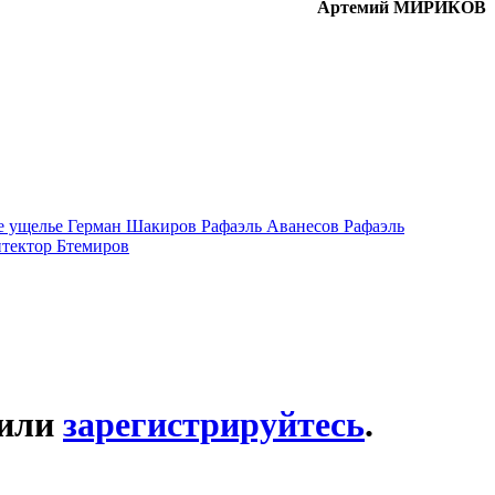
Артемий МИРИКОВ
е ущелье
Герман Шакиров
Рафаэль Аванесов
Рафаэль
итектор Бтемиров
или
зарегистрируйтесь
.