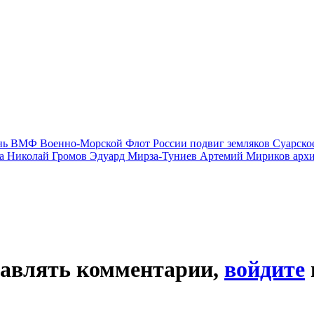
нь ВМФ
Военно-Морской Флот России
подвиг земляков
Суарско
ва
Николай Громов
Эдуард Мирза-Туниев
Артемий Мириков
арх
тавлять комментарии,
войдите