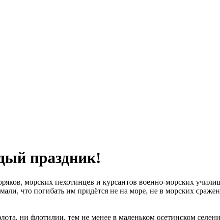
дый праздник!
оряков, морских пехотинцев и курсантов военно-морских училищ
али, что погибать им придётся не на море, не в морских сражен
 флота, ни флотилии, тем не менее в маленьком осетинском селе