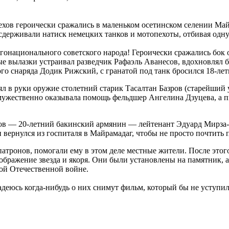
ехов героически сражались в маленьком осетинском селении Майр
сдерживали натиск немецких танков и мотопехоты, отбивая одну 
гонационального советского народа! Героически сражались бок о
е вылазки устраивал разведчик Рафаэль Аванесов, вдохновлял 
ого снаряда Додик Рижский, с гранатой под танк бросился 18-ле
ял в руки оружие столетний старик Тасалтан Базров (старейший
мужественно оказывала помощь фельдшер Ангелина Дзуцева, а п
хов
—
20-летний бакинский армянин
—
лейтенант Эдуард Мирза-Т
н вернулся из госпиталя в Майрамадаг, чтобы не просто почтить 
патронов, помогали ему в этом деле местные жители. После этого
бражение звезда и якоря. Они были установлены на памятник, а
ой Отечественной войне.
адеюсь когда-нибудь о них снимут фильм, который бы не уступ