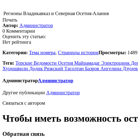
Регионы
Владикавказ и Северная Осетия-Алания
Печать
Автор:
Администратор
0 Комментарии
Оценить эту статью:
Нет рейтинга
Категории:
Тема номера
,
Страницы истории
Просмотры:
1489
Теги:
Терские Ведомости
Осетия
Майрамадаг
Электроцинк
Де
Хуцишвили
Додик Рижский
Тасолтан Базров
Ангелина Дзуце
Администратор
Администратор
Другие публикации
Администратор
Связаться c автором
Чтобы иметь возможность ос
Обратная связь