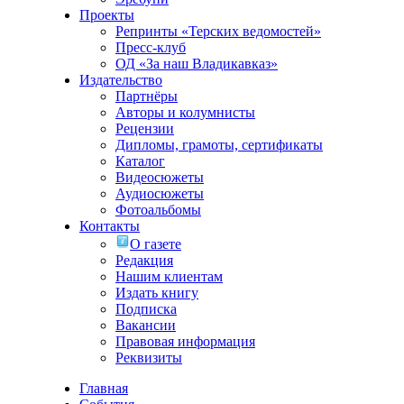
Проекты
Репринты «Терских ведомостей»
Пресс-клуб
ОД «За наш Владикавказ»
Издательство
Партнёры
Авторы и колумнисты
Рецензии
Дипломы, грамоты, сертификаты
Каталог
Видеосюжеты
Аудиосюжеты
Фотоальбомы
Контакты
О газете
Редакция
Нашим клиентам
Издать книгу
Подписка
Вакансии
Правовая информация
Реквизиты
Главная