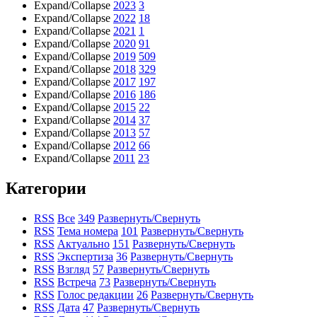
Expand/Collapse
2023
3
Expand/Collapse
2022
18
Expand/Collapse
2021
1
Expand/Collapse
2020
91
Expand/Collapse
2019
509
Expand/Collapse
2018
329
Expand/Collapse
2017
197
Expand/Collapse
2016
186
Expand/Collapse
2015
22
Expand/Collapse
2014
37
Expand/Collapse
2013
57
Expand/Collapse
2012
66
Expand/Collapse
2011
23
Категории
RSS
Все
349
Развернуть/Свернуть
RSS
Тема номера
101
Развернуть/Свернуть
RSS
Актуально
151
Развернуть/Свернуть
RSS
Экспертиза
36
Развернуть/Свернуть
RSS
Взгляд
57
Развернуть/Свернуть
RSS
Встреча
73
Развернуть/Свернуть
RSS
Голос редакции
26
Развернуть/Свернуть
RSS
Дата
47
Развернуть/Свернуть