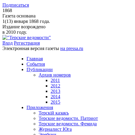
Подписаться
1868
Газета основана
1(13) января 1868 года.
Издание возрождено
в 2010 году.
Вход
Регистрация
Электронная версия газеты
на pressa.ru
Главная
События
Публикации
Архив номеров
2011
2012
2013
2014
2015
Приложения
Терскiй казакъ
Терские ведомости. Патриот
Терские ведомости. Фемида
Журналист Юга
Эребуни