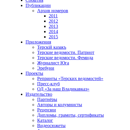
События
Публикации
Архив номеров
2011
2012
2013
2014
2015
Приложения
Терскiй казакъ
Терские ведомости. Патриот
Терские ведомости. Фемида
Журналист Юга
Эребуни
Проекты
Репринты «Терских ведомостей»
Пресс-клуб
ОД «За наш Владикавказ»
Издательство
Партнёры
Авторы и колумнисты
Рецензии
Дипломы, грамоты, сертификаты
Каталог
Видеосюжеты