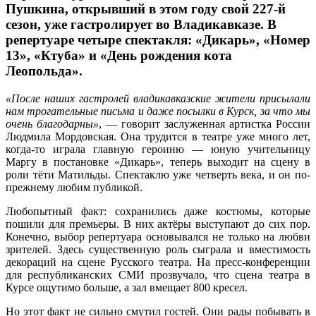
Пушкина, открывший в этом году свой 227-й
сезон, уже гастролирует во Владикавказе. В
репертуаре четыре спектакля: «Дикарь», «Номер
13», «Ктуба» и «День рождения кота
Леопольда».
«После наших гастролей владикавказские жители присылали
нам трогательные письма и даже посылки в Курск, за что мы
очень благодарны»
, — говорит заслуженная артистка России
Людмила Мордовская. Она трудится в театре уже много лет,
когда-то играла главную героиню — юную учительницу
Маргу в постановке «Дикарь», теперь выходит на сцену в
роли тёти Матильды. Спектаклю уже четверть века, и он по-
прежнему любим публикой.
Любопытный факт: сохранились даже костюмы, которые
пошили для премьеры. В них актёры выступают до сих пор.
Конечно, выбор репертуара основывался не только на любви
зрителей. Здесь существенную роль сыграла и вместимость
декораций на сцене Русского театра. На пресс-конференции
для республиканских СМИ прозвучало, что сцена театра в
Курсе ощутимо больше, а зал вмещает 800 кресел.
Но этот факт не сильно смутил гостей. Они рады побывать в