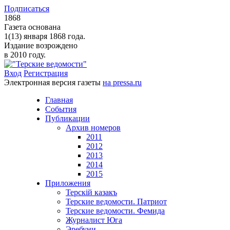
Подписаться
1868
Газета основана
1(13) января 1868 года.
Издание возрождено
в 2010 году.
Вход
Регистрация
Электронная версия газеты
на pressa.ru
Главная
События
Публикации
Архив номеров
2011
2012
2013
2014
2015
Приложения
Терскiй казакъ
Терские ведомости. Патриот
Терские ведомости. Фемида
Журналист Юга
Эребуни