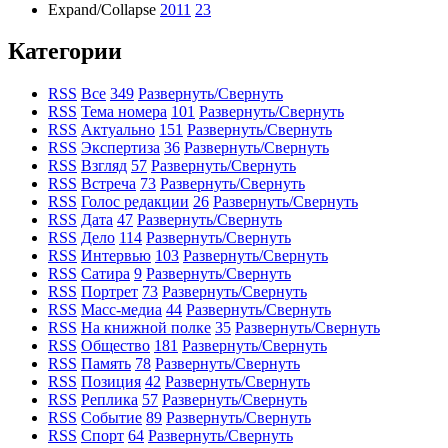
Expand/Collapse
2011
23
Категории
RSS
Все
349
Развернуть/Свернуть
RSS
Тема номера
101
Развернуть/Свернуть
RSS
Актуально
151
Развернуть/Свернуть
RSS
Экспертиза
36
Развернуть/Свернуть
RSS
Взгляд
57
Развернуть/Свернуть
RSS
Встреча
73
Развернуть/Свернуть
RSS
Голос редакции
26
Развернуть/Свернуть
RSS
Дата
47
Развернуть/Свернуть
RSS
Дело
114
Развернуть/Свернуть
RSS
Интервью
103
Развернуть/Свернуть
RSS
Сатира
9
Развернуть/Свернуть
RSS
Портрет
73
Развернуть/Свернуть
RSS
Масс-медиа
44
Развернуть/Свернуть
RSS
На книжной полке
35
Развернуть/Свернуть
RSS
Общество
181
Развернуть/Свернуть
RSS
Память
78
Развернуть/Свернуть
RSS
Позиция
42
Развернуть/Свернуть
RSS
Реплика
57
Развернуть/Свернуть
RSS
Событие
89
Развернуть/Свернуть
RSS
Спорт
64
Развернуть/Свернуть