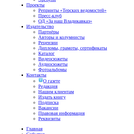
Проекты
Репринты «Терских ведомостей»
Пресс-клуб
ОД «За наш Владикавказ»
Издательство
Партнёры
Авторы и колумнисты
Рецензии
Дипломы, грамоты, сертификаты
Каталог
Видеосюжеты
Аудиосюжеты
Фотоальбомы
Контакты
О газете
Редакция
Нашим клиентам
Издать книгу
Подписка
Вакансии
Правовая информация
Реквизиты
Главная