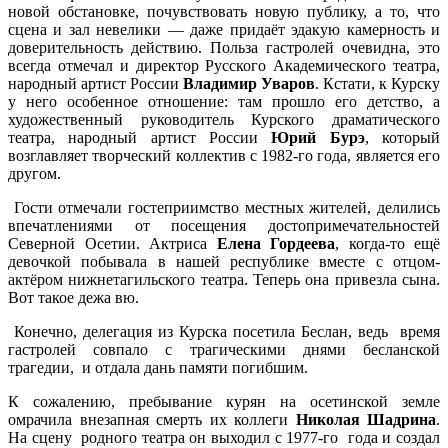
новой обстановке, почувствовать новую публику, а то, что
сцена и зал невелики — даже придаёт эдакую камерность и
доверительность действию. Польза гастролей очевидна, это
всегда отмечал и директор Русского Академического театра,
народный артист России
Владимир Уваров
. Кстати, к Курску
у него особенное отношение: там прошло его детство, а
художественный руководитель Курского драматического
театра, народный артист России
Юрий Бурэ
, который
возглавляет творческий коллектив с 1982-го года, является его
другом.
Гости отмечали гостеприимство местных жителей, делились
впечатлениями от посещения достопримечательностей
Северной Осетии. Актриса
Елена Гордеева
, когда-то ещё
девочкой побывала в нашей республике вместе с отцом-
актёром нижнетагильского театра. Теперь она привезла сына.
Вот такое дежа вю.
Конечно, делегация из Курска посетила Беслан, ведь время
гастролей совпало с трагическими днями бесланской
трагедии, и отдала дань памяти погибшим.
К сожалению, пребывание курян на осетинской земле
омрачила внезапная смерть их коллеги
Николая Шадрина
.
На сцену родного театра он выходил с 1977-го года и создал