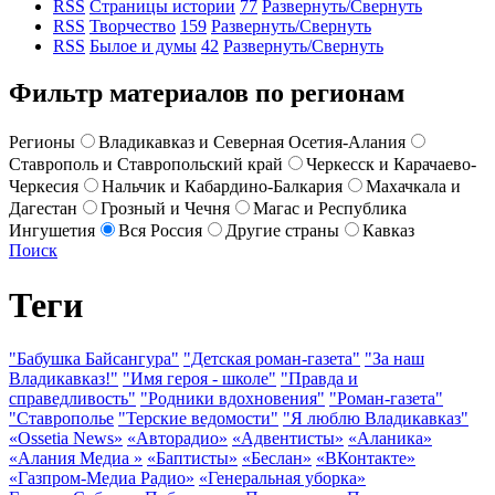
RSS
Страницы истории
77
Развернуть/Свернуть
RSS
Творчество
159
Развернуть/Свернуть
RSS
Былое и думы
42
Развернуть/Свернуть
Фильтр материалов по регионам
Регионы
Владикавказ и Северная Осетия-Алания
Ставрополь и Ставропольский край
Черкесск и Карачаево-
Черкесия
Нальчик и Кабардино-Балкария
Махачкала и
Дагестан
Грозный и Чечня
Магас и Республика
Ингушетия
Вся Россия
Другие страны
Кавказ
Поиск
Теги
"Бабушка Байсангура"
"Детская роман-газета"
"За наш
Владикавказ!"
"Имя героя - школе"
"Правда и
справедливость"
"Родники вдохновения"
"Роман-газета"
"Ставрополье
"Терские ведомости"
"Я люблю Владикавказ"
«Ossetia News»
«Авторадио»
«Адвентисты»
«Аланика»
«Алания Медиа »
«Баптисты»
«Беслан»
«ВКонтакте»
«Газпром-Медиа Радио»
«Генеральная уборка»