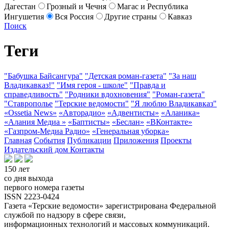
Дагестан
Грозный и Чечня
Магас и Республика
Ингушетия
Вся Россия
Другие страны
Кавказ
Поиск
Теги
"Бабушка Байсангура"
"Детская роман-газета"
"За наш
Владикавказ!"
"Имя героя - школе"
"Правда и
справедливость"
"Родники вдохновения"
"Роман-газета"
"Ставрополье
"Терские ведомости"
"Я люблю Владикавказ"
«Ossetia News»
«Авторадио»
«Адвентисты»
«Аланика»
«Алания Медиа »
«Баптисты»
«Беслан»
«ВКонтакте»
«Газпром-Медиа Радио»
«Генеральная уборка»
Главная
События
Публикации
Приложения
Проекты
Издательский дом
Контакты
150 лет
со дня выхода
первого номера газеты
ISSN 2223-0424
Газета «Терские ведомости» зарегистрирована Федеральной
службой по надзору в сфере связи,
информационных технологий и массовых коммуникаций.