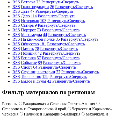
RSS
Встреча
73
Развернуть/Свернуть
RSS
Голос редакции
26
Развернуть/Свернуть
RSS
Дата
47
Развернуть/Свернуть
RSS
Дело
114
Развернуть/Свернуть
RSS
Интервью
103
Развернуть/Свернуть
RSS
Сатира
9
Развернуть/Свернуть
RSS
Портрет
73
Развернуть/Свернуть
RSS
Масс-медиа
44
Развернуть/Свернуть
RSS
На книжной полке
35
Развернуть/Свернуть
RSS
Общество
181
Развернуть/Свернуть
RSS
Память
78
Развернуть/Свернуть
RSS
Позиция
42
Развернуть/Свернуть
RSS
Реплика
57
Развернуть/Свернуть
RSS
Событие
89
Развернуть/Свернуть
RSS
Спорт
64
Развернуть/Свернуть
RSS
Страницы истории
77
Развернуть/Свернуть
RSS
Творчество
159
Развернуть/Свернуть
RSS
Былое и думы
42
Развернуть/Свернуть
Фильтр материалов по регионам
Регионы
Владикавказ и Северная Осетия-Алания
Ставрополь и Ставропольский край
Черкесск и Карачаево-
Черкесия
Нальчик и Кабардино-Балкария
Махачкала и