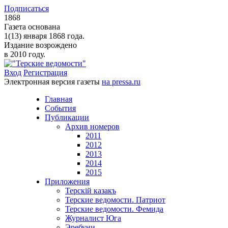
Подписаться
1868
Газета основана
1(13) января 1868 года.
Издание возрождено
в 2010 году.
Вход
Регистрация
Электронная версия газеты
на pressa.ru
Главная
События
Публикации
Архив номеров
2011
2012
2013
2014
2015
Приложения
Терскiй казакъ
Терские ведомости. Патриот
Терские ведомости. Фемида
Журналист Юга
Эребуни