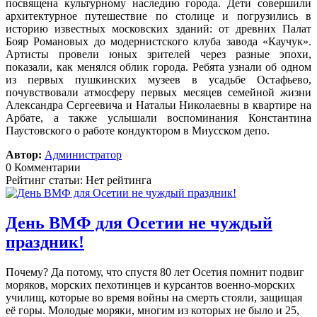
посвящена культурному наследию города. Дети совершили
архитектурное путешествие по столице и погрузились в
историю известных московских зданий: от древних Палат
Бояр Романовых до модернистского клуба завода «Каучук».
Артисты провели юных зрителей через разные эпохи,
показали, как менялся облик города. Ребята узнали об одном
из первых пушкинских музеев в усадьбе Остафьево,
почувствовали атмосферу первых месяцев семейной жизни
Александра Сергеевича и Натальи Николаевны в квартире на
Арбате, а также услышали воспоминания Константина
Паустовского о работе кондуктором в Миусском депо.
Автор:
Администратор
0 Комментарии
Рейтинг статьи: Нет рейтинга
День ВМФ для Осетии не чуждый
праздник!
Почему? Да потому, что спустя 80 лет Осетия помнит подвиг
моряков, морских пехотинцев и курсантов военно-морских
училищ, которые во время войны на смерть стояли, защищая
её горы. Молодые моряки, многим из которых не было и 25,