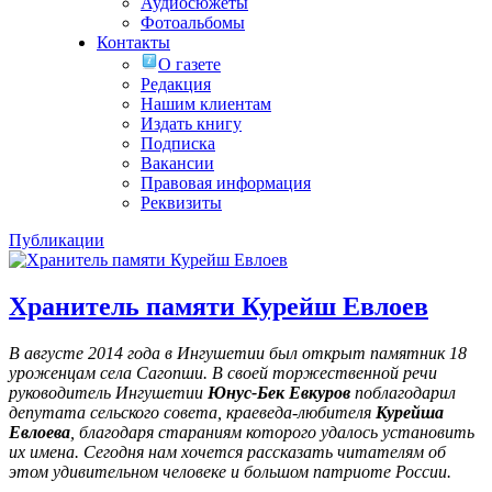
Аудиосюжеты
Фотоальбомы
Контакты
О газете
Редакция
Нашим клиентам
Издать книгу
Подписка
Вакансии
Правовая информация
Реквизиты
Публикации
Хранитель памяти Курейш Евлоев
В августе 2014 года в Ингушетии был открыт памятник 18
уроженцам села Сагопши. В своей торжественной речи
руководитель Ингушетии
Юнус-Бек Евкуров
поблагодарил
депутата сельского совета, краеведа-любителя
Курейша
Евлоева
, благодаря стараниям которого удалось установить
их имена
. Сегодня нам хочется рассказать читателям об
этом удивительном человеке и большом патриоте России.