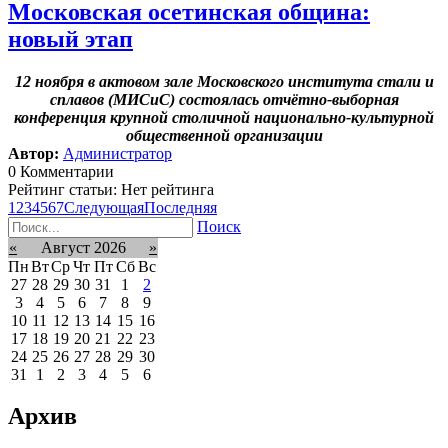
Московская осетинская община:
новый этап
12 ноября в актовом зале Московского института стали и
сплавов (МИСиС) состоялась отчётно-выборная
конференция крупной столичной национально-культурной
общественной организации
Автор:
Администратор
0 Комментарии
Рейтинг статьи: Нет рейтинга
1
2
3
4
5
6
7
Следующая
Последняя
Поиск
«
Август 2026
»
Пн
Вт
Ср
Чт
Пт
Сб
Вс
27
28
29
30
31
1
2
3
4
5
6
7
8
9
10
11
12
13
14
15
16
17
18
19
20
21
22
23
24
25
26
27
28
29
30
31
1
2
3
4
5
6
Архив