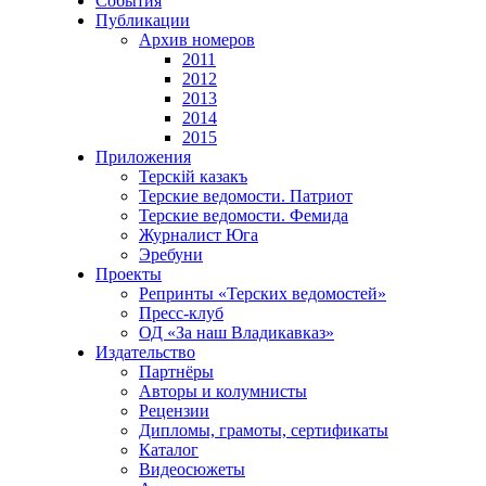
События
Публикации
Архив номеров
2011
2012
2013
2014
2015
Приложения
Терскiй казакъ
Терские ведомости. Патриот
Терские ведомости. Фемида
Журналист Юга
Эребуни
Проекты
Репринты «Терских ведомостей»
Пресс-клуб
ОД «За наш Владикавказ»
Издательство
Партнёры
Авторы и колумнисты
Рецензии
Дипломы, грамоты, сертификаты
Каталог
Видеосюжеты