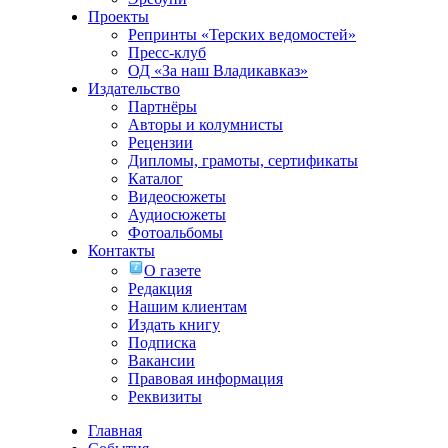
Проекты
Репринты «Терских ведомостей»
Пресс-клуб
ОД «За наш Владикавказ»
Издательство
Партнёры
Авторы и колумнисты
Рецензии
Дипломы, грамоты, сертификаты
Каталог
Видеосюжеты
Аудиосюжеты
Фотоальбомы
Контакты
О газете
Редакция
Нашим клиентам
Издать книгу
Подписка
Вакансии
Правовая информация
Реквизиты
Главная