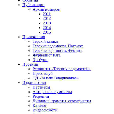
События
Публикации
Архив номеров
2011
2012
2013
2014
2015
Приложения
Терскiй казакъ
Терские ведомости. Патриот
Терские ведомости. Фемида
Журналист Юга
Эребуни
Проекты
Репринты «Терских ведомостей»
Пресс-клуб
ОД «За наш Владикавказ»
Издательство
Партнёры
Авторы и колумнисты
Рецензии
Дипломы, грамоты, сертификаты
Каталог
Видеосюжеты