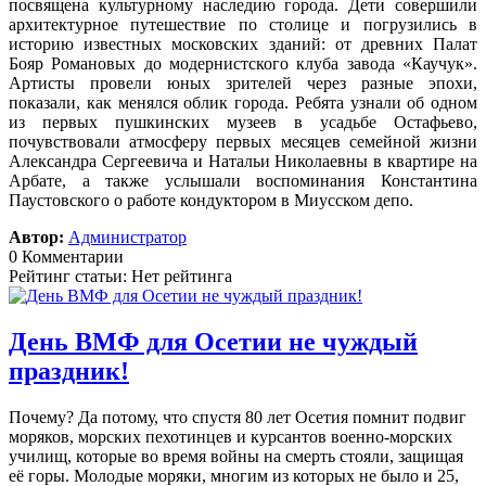
посвящена культурному наследию города. Дети совершили
архитектурное путешествие по столице и погрузились в
историю известных московских зданий: от древних Палат
Бояр Романовых до модернистского клуба завода «Каучук».
Артисты провели юных зрителей через разные эпохи,
показали, как менялся облик города. Ребята узнали об одном
из первых пушкинских музеев в усадьбе Остафьево,
почувствовали атмосферу первых месяцев семейной жизни
Александра Сергеевича и Натальи Николаевны в квартире на
Арбате, а также услышали воспоминания Константина
Паустовского о работе кондуктором в Миусском депо.
Автор:
Администратор
0 Комментарии
Рейтинг статьи: Нет рейтинга
День ВМФ для Осетии не чуждый
праздник!
Почему? Да потому, что спустя 80 лет Осетия помнит подвиг
моряков, морских пехотинцев и курсантов военно-морских
училищ, которые во время войны на смерть стояли, защищая
её горы. Молодые моряки, многим из которых не было и 25,