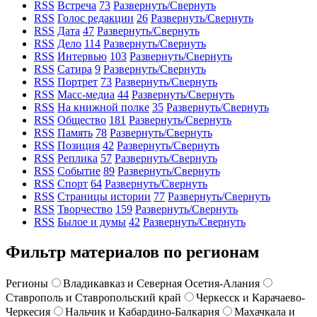
RSS
Встреча
73
Развернуть/Свернуть
RSS
Голос редакции
26
Развернуть/Свернуть
RSS
Дата
47
Развернуть/Свернуть
RSS
Дело
114
Развернуть/Свернуть
RSS
Интервью
103
Развернуть/Свернуть
RSS
Сатира
9
Развернуть/Свернуть
RSS
Портрет
73
Развернуть/Свернуть
RSS
Масс-медиа
44
Развернуть/Свернуть
RSS
На книжной полке
35
Развернуть/Свернуть
RSS
Общество
181
Развернуть/Свернуть
RSS
Память
78
Развернуть/Свернуть
RSS
Позиция
42
Развернуть/Свернуть
RSS
Реплика
57
Развернуть/Свернуть
RSS
Событие
89
Развернуть/Свернуть
RSS
Спорт
64
Развернуть/Свернуть
RSS
Страницы истории
77
Развернуть/Свернуть
RSS
Творчество
159
Развернуть/Свернуть
RSS
Былое и думы
42
Развернуть/Свернуть
Фильтр материалов по регионам
Регионы
Владикавказ и Северная Осетия-Алания
Ставрополь и Ставропольский край
Черкесск и Карачаево-
Черкесия
Нальчик и Кабардино-Балкария
Махачкала и