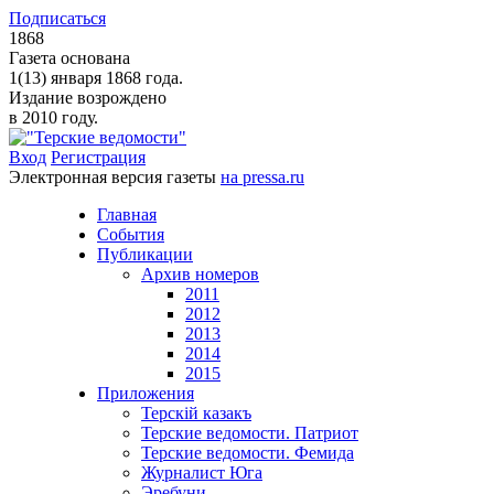
Подписаться
1868
Газета основана
1(13) января 1868 года.
Издание возрождено
в 2010 году.
Вход
Регистрация
Электронная версия газеты
на pressa.ru
Главная
События
Публикации
Архив номеров
2011
2012
2013
2014
2015
Приложения
Терскiй казакъ
Терские ведомости. Патриот
Терские ведомости. Фемида
Журналист Юга
Эребуни