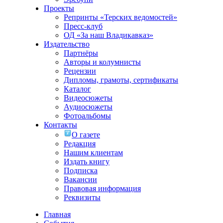
Проекты
Репринты «Терских ведомостей»
Пресс-клуб
ОД «За наш Владикавказ»
Издательство
Партнёры
Авторы и колумнисты
Рецензии
Дипломы, грамоты, сертификаты
Каталог
Видеосюжеты
Аудиосюжеты
Фотоальбомы
Контакты
О газете
Редакция
Нашим клиентам
Издать книгу
Подписка
Вакансии
Правовая информация
Реквизиты
Главная