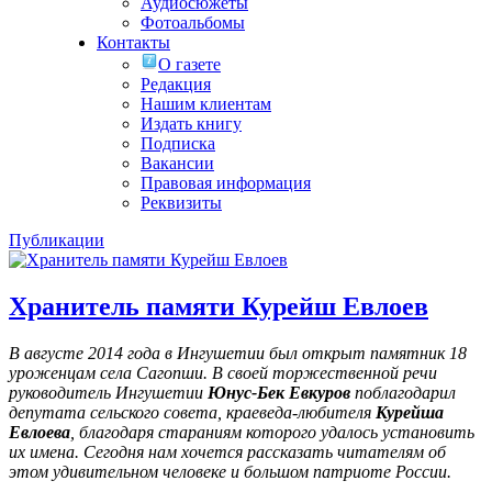
Аудиосюжеты
Фотоальбомы
Контакты
О газете
Редакция
Нашим клиентам
Издать книгу
Подписка
Вакансии
Правовая информация
Реквизиты
Публикации
Хранитель памяти Курейш Евлоев
В августе 2014 года в Ингушетии был открыт памятник 18
уроженцам села Сагопши. В своей торжественной речи
руководитель Ингушетии
Юнус-Бек Евкуров
поблагодарил
депутата сельского совета, краеведа-любителя
Курейша
Евлоева
, благодаря стараниям которого удалось установить
их имена
. Сегодня нам хочется рассказать читателям об
этом удивительном человеке и большом патриоте России.