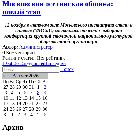
Московская осетинская община:
новый этап
12 ноября в актовом зале Московского института стали и
сплавов (МИСиС) состоялась отчётно-выборная
конференция крупной столичной национально-культурной
общественной организации
Автор:
Администратор
0 Комментарии
Рейтинг статьи: Нет рейтинга
1
2
3
4
5
6
7
Следующая
Последняя
Поиск
«
Август 2026
»
Пн
Вт
Ср
Чт
Пт
Сб
Вс
27
28
29
30
31
1
2
3
4
5
6
7
8
9
10
11
12
13
14
15
16
17
18
19
20
21
22
23
24
25
26
27
28
29
30
31
1
2
3
4
5
6
Архив