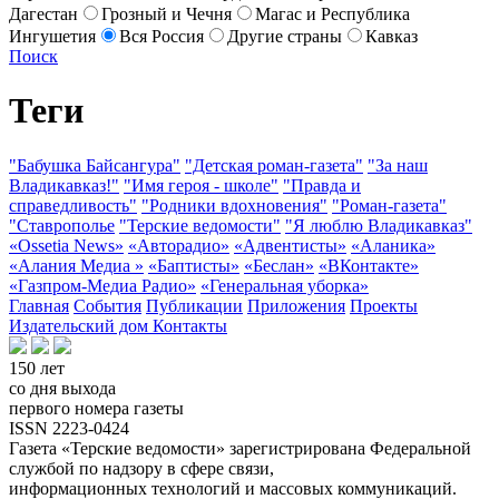
Дагестан
Грозный и Чечня
Магас и Республика
Ингушетия
Вся Россия
Другие страны
Кавказ
Поиск
Теги
"Бабушка Байсангура"
"Детская роман-газета"
"За наш
Владикавказ!"
"Имя героя - школе"
"Правда и
справедливость"
"Родники вдохновения"
"Роман-газета"
"Ставрополье
"Терские ведомости"
"Я люблю Владикавказ"
«Ossetia News»
«Авторадио»
«Адвентисты»
«Аланика»
«Алания Медиа »
«Баптисты»
«Беслан»
«ВКонтакте»
«Газпром-Медиа Радио»
«Генеральная уборка»
Главная
События
Публикации
Приложения
Проекты
Издательский дом
Контакты
150 лет
со дня выхода
первого номера газеты
ISSN 2223-0424
Газета «Терские ведомости» зарегистрирована Федеральной
службой по надзору в сфере связи,
информационных технологий и массовых коммуникаций.