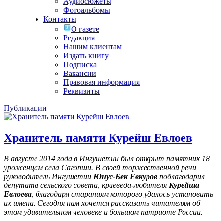
Аудиосюжеты
Фотоальбомы
Контакты
О газете
Редакция
Нашим клиентам
Издать книгу
Подписка
Вакансии
Правовая информация
Реквизиты
Публикации
Хранитель памяти Курейш Евлоев
В августе 2014 года в Ингушетии был открыт памятник 18
уроженцам села Сагопши. В своей торжественной речи
руководитель Ингушетии
Юнус-Бек Евкуров
поблагодарил
депутата сельского совета, краеведа-любителя
Курейша
Евлоева
, благодаря стараниям которого удалось установить
их имена
. Сегодня нам хочется рассказать читателям об
этом удивительном человеке и большом патриоте России.