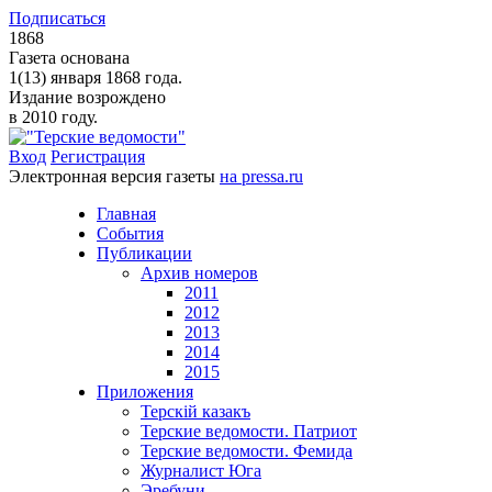
Подписаться
1868
Газета основана
1(13) января 1868 года.
Издание возрождено
в 2010 году.
Вход
Регистрация
Электронная версия газеты
на pressa.ru
Главная
События
Публикации
Архив номеров
2011
2012
2013
2014
2015
Приложения
Терскiй казакъ
Терские ведомости. Патриот
Терские ведомости. Фемида
Журналист Юга
Эребуни