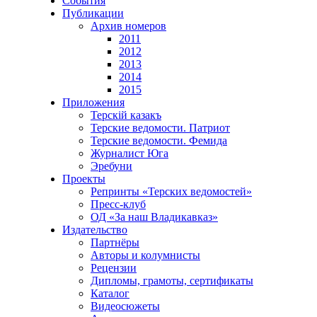
События
Публикации
Архив номеров
2011
2012
2013
2014
2015
Приложения
Терскiй казакъ
Терские ведомости. Патриот
Терские ведомости. Фемида
Журналист Юга
Эребуни
Проекты
Репринты «Терских ведомостей»
Пресс-клуб
ОД «За наш Владикавказ»
Издательство
Партнёры
Авторы и колумнисты
Рецензии
Дипломы, грамоты, сертификаты
Каталог
Видеосюжеты