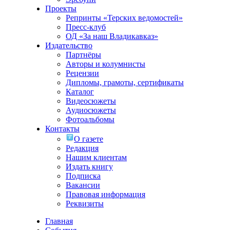
Проекты
Репринты «Терских ведомостей»
Пресс-клуб
ОД «За наш Владикавказ»
Издательство
Партнёры
Авторы и колумнисты
Рецензии
Дипломы, грамоты, сертификаты
Каталог
Видеосюжеты
Аудиосюжеты
Фотоальбомы
Контакты
О газете
Редакция
Нашим клиентам
Издать книгу
Подписка
Вакансии
Правовая информация
Реквизиты
Главная