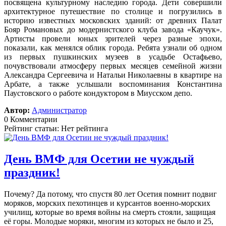
посвящена культурному наследию города. Дети совершили
архитектурное путешествие по столице и погрузились в
историю известных московских зданий: от древних Палат
Бояр Романовых до модернистского клуба завода «Каучук».
Артисты провели юных зрителей через разные эпохи,
показали, как менялся облик города. Ребята узнали об одном
из первых пушкинских музеев в усадьбе Остафьево,
почувствовали атмосферу первых месяцев семейной жизни
Александра Сергеевича и Натальи Николаевны в квартире на
Арбате, а также услышали воспоминания Константина
Паустовского о работе кондуктором в Миусском депо.
Автор:
Администратор
0 Комментарии
Рейтинг статьи: Нет рейтинга
День ВМФ для Осетии не чуждый
праздник!
Почему? Да потому, что спустя 80 лет Осетия помнит подвиг
моряков, морских пехотинцев и курсантов военно-морских
училищ, которые во время войны на смерть стояли, защищая
её горы. Молодые моряки, многим из которых не было и 25,