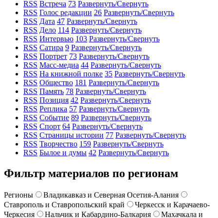
RSS
Встреча
73
Развернуть/Свернуть
RSS
Голос редакции
26
Развернуть/Свернуть
RSS
Дата
47
Развернуть/Свернуть
RSS
Дело
114
Развернуть/Свернуть
RSS
Интервью
103
Развернуть/Свернуть
RSS
Сатира
9
Развернуть/Свернуть
RSS
Портрет
73
Развернуть/Свернуть
RSS
Масс-медиа
44
Развернуть/Свернуть
RSS
На книжной полке
35
Развернуть/Свернуть
RSS
Общество
181
Развернуть/Свернуть
RSS
Память
78
Развернуть/Свернуть
RSS
Позиция
42
Развернуть/Свернуть
RSS
Реплика
57
Развернуть/Свернуть
RSS
Событие
89
Развернуть/Свернуть
RSS
Спорт
64
Развернуть/Свернуть
RSS
Страницы истории
77
Развернуть/Свернуть
RSS
Творчество
159
Развернуть/Свернуть
RSS
Былое и думы
42
Развернуть/Свернуть
Фильтр материалов по регионам
Регионы
Владикавказ и Северная Осетия-Алания
Ставрополь и Ставропольский край
Черкесск и Карачаево-
Черкесия
Нальчик и Кабардино-Балкария
Махачкала и