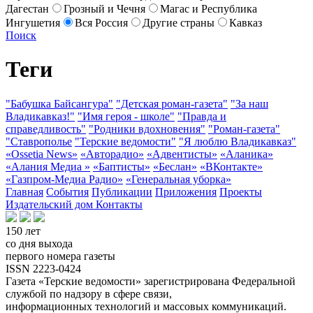
Дагестан
Грозный и Чечня
Магас и Республика
Ингушетия
Вся Россия
Другие страны
Кавказ
Поиск
Теги
"Бабушка Байсангура"
"Детская роман-газета"
"За наш
Владикавказ!"
"Имя героя - школе"
"Правда и
справедливость"
"Родники вдохновения"
"Роман-газета"
"Ставрополье
"Терские ведомости"
"Я люблю Владикавказ"
«Ossetia News»
«Авторадио»
«Адвентисты»
«Аланика»
«Алания Медиа »
«Баптисты»
«Беслан»
«ВКонтакте»
«Газпром-Медиа Радио»
«Генеральная уборка»
Главная
События
Публикации
Приложения
Проекты
Издательский дом
Контакты
150 лет
со дня выхода
первого номера газеты
ISSN 2223-0424
Газета «Терские ведомости» зарегистрирована Федеральной
службой по надзору в сфере связи,
информационных технологий и массовых коммуникаций.