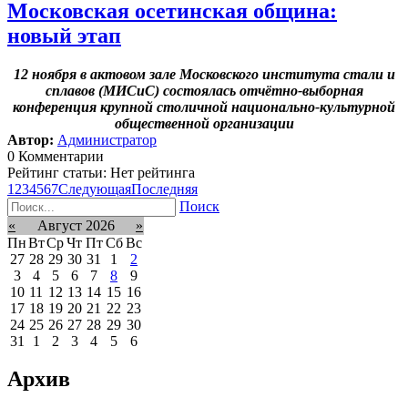
Московская осетинская община:
новый этап
12 ноября в актовом зале Московского института стали и
сплавов (МИСиС) состоялась отчётно-выборная
конференция крупной столичной национально-культурной
общественной организации
Автор:
Администратор
0 Комментарии
Рейтинг статьи: Нет рейтинга
1
2
3
4
5
6
7
Следующая
Последняя
Поиск
«
Август 2026
»
Пн
Вт
Ср
Чт
Пт
Сб
Вс
27
28
29
30
31
1
2
3
4
5
6
7
8
9
10
11
12
13
14
15
16
17
18
19
20
21
22
23
24
25
26
27
28
29
30
31
1
2
3
4
5
6
Архив