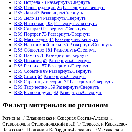
RSS
Встреча
73
Развернуть/Свернуть
RSS
Голос редакции
26
Развернуть/Свернуть
RSS
Дата
47
Развернуть/Свернуть
RSS
Дело
114
Развернуть/Свернуть
RSS
Интервью
103
Развернуть/Свернуть
RSS
Сатира
9
Развернуть/Свернуть
RSS
Портрет
73
Развернуть/Свернуть
RSS
Масс-медиа
44
Развернуть/Свернуть
RSS
На книжной полке
35
Развернуть/Свернуть
RSS
Общество
181
Развернуть/Свернуть
RSS
Память
78
Развернуть/Свернуть
RSS
Позиция
42
Развернуть/Свернуть
RSS
Реплика
57
Развернуть/Свернуть
RSS
Событие
89
Развернуть/Свернуть
RSS
Спорт
64
Развернуть/Свернуть
RSS
Страницы истории
77
Развернуть/Свернуть
RSS
Творчество
159
Развернуть/Свернуть
RSS
Былое и думы
42
Развернуть/Свернуть
Фильтр материалов по регионам
Регионы
Владикавказ и Северная Осетия-Алания
Ставрополь и Ставропольский край
Черкесск и Карачаево-
Черкесия
Нальчик и Кабардино-Балкария
Махачкала и