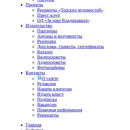
Проекты
Репринты «Терских ведомостей»
Пресс-клуб
ОД «За наш Владикавказ»
Издательство
Партнёры
Авторы и колумнисты
Рецензии
Дипломы, грамоты, сертификаты
Каталог
Видеосюжеты
Аудиосюжеты
Фотоальбомы
Контакты
О газете
Редакция
Нашим клиентам
Издать книгу
Подписка
Вакансии
Правовая информация
Реквизиты
Главная