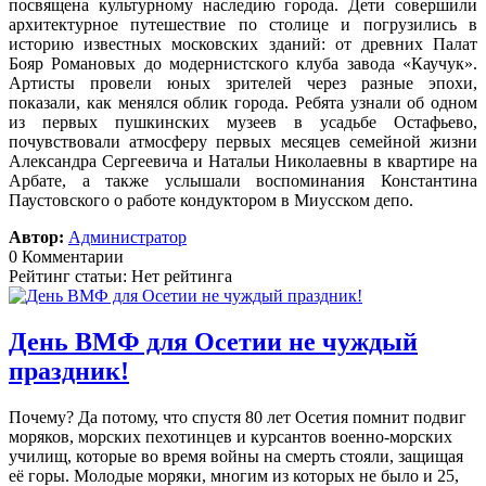
посвящена культурному наследию города. Дети совершили
архитектурное путешествие по столице и погрузились в
историю известных московских зданий: от древних Палат
Бояр Романовых до модернистского клуба завода «Каучук».
Артисты провели юных зрителей через разные эпохи,
показали, как менялся облик города. Ребята узнали об одном
из первых пушкинских музеев в усадьбе Остафьево,
почувствовали атмосферу первых месяцев семейной жизни
Александра Сергеевича и Натальи Николаевны в квартире на
Арбате, а также услышали воспоминания Константина
Паустовского о работе кондуктором в Миусском депо.
Автор:
Администратор
0 Комментарии
Рейтинг статьи: Нет рейтинга
День ВМФ для Осетии не чуждый
праздник!
Почему? Да потому, что спустя 80 лет Осетия помнит подвиг
моряков, морских пехотинцев и курсантов военно-морских
училищ, которые во время войны на смерть стояли, защищая
её горы. Молодые моряки, многим из которых не было и 25,