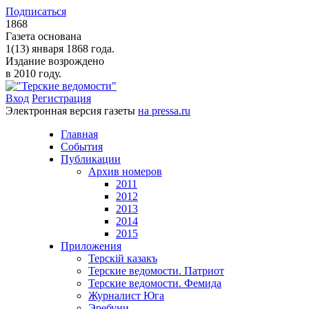
Подписаться
1868
Газета основана
1(13) января 1868 года.
Издание возрождено
в 2010 году.
Вход
Регистрация
Электронная версия газеты
на pressa.ru
Главная
События
Публикации
Архив номеров
2011
2012
2013
2014
2015
Приложения
Терскiй казакъ
Терские ведомости. Патриот
Терские ведомости. Фемида
Журналист Юга
Эребуни