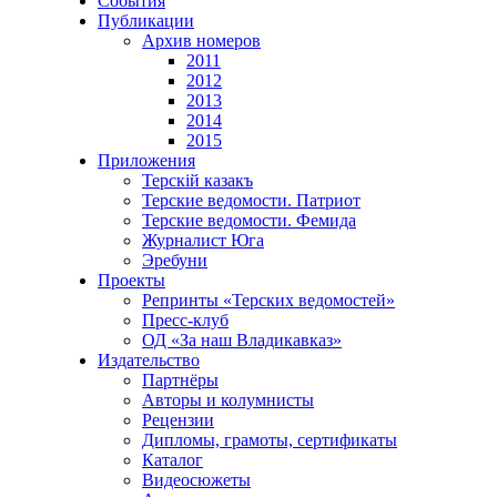
События
Публикации
Архив номеров
2011
2012
2013
2014
2015
Приложения
Терскiй казакъ
Терские ведомости. Патриот
Терские ведомости. Фемида
Журналист Юга
Эребуни
Проекты
Репринты «Терских ведомостей»
Пресс-клуб
ОД «За наш Владикавказ»
Издательство
Партнёры
Авторы и колумнисты
Рецензии
Дипломы, грамоты, сертификаты
Каталог
Видеосюжеты