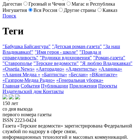
Дагестан
Грозный и Чечня
Магас и Республика
Ингушетия
Вся Россия
Другие страны
Кавказ
Поиск
Теги
"Бабушка Байсангура"
"Детская роман-газета"
"За наш
Владикавказ!"
"Имя героя - школе"
"Правда и
справедливость"
"Родники вдохновения"
"Роман-газета"
"Ставрополье
"Терские ведомости"
"Я люблю Владикавказ"
«Ossetia News»
«Авторадио»
«Адвентисты»
«Аланика»
«Алания Медиа »
«Баптисты»
«Беслан»
«ВКонтакте»
«Газпром-Медиа Радио»
«Генеральная уборка»
Главная
События
Публикации
Приложения
Проекты
Издательский дом
Контакты
150 лет
со дня выхода
первого номера газеты
ISSN 2223-0424
Газета «Терские ведомости» зарегистрирована Федеральной
службой по надзору в сфере связи,
информационных технологий и массовых коммуникаций.