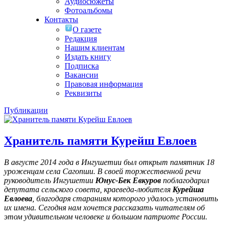
Аудиосюжеты
Фотоальбомы
Контакты
О газете
Редакция
Нашим клиентам
Издать книгу
Подписка
Вакансии
Правовая информация
Реквизиты
Публикации
Хранитель памяти Курейш Евлоев
В августе 2014 года в Ингушетии был открыт памятник 18
уроженцам села Сагопши. В своей торжественной речи
руководитель Ингушетии
Юнус-Бек Евкуров
поблагодарил
депутата сельского совета, краеведа-любителя
Курейша
Евлоева
, благодаря стараниям которого удалось установить
их имена
. Сегодня нам хочется рассказать читателям об
этом удивительном человеке и большом патриоте России.