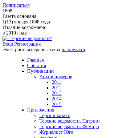
Подписаться
1868
Газета основана
1(13) января 1868 года.
Издание возрождено
в 2010 году.
Вход
Регистрация
Электронная версия газеты
на pressa.ru
Главная
События
Публикации
Архив номеров
2011
2012
2013
2014
2015
Приложения
Терскiй казакъ
Терские ведомости. Патриот
Терские ведомости. Фемида
Журналист Юга
Эребуни