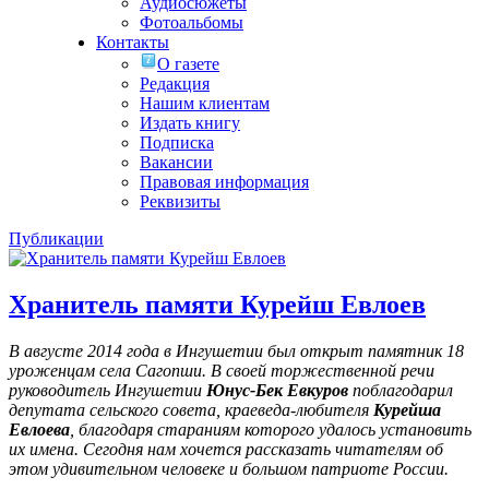
Аудиосюжеты
Фотоальбомы
Контакты
О газете
Редакция
Нашим клиентам
Издать книгу
Подписка
Вакансии
Правовая информация
Реквизиты
Публикации
Хранитель памяти Курейш Евлоев
В августе 2014 года в Ингушетии был открыт памятник 18
уроженцам села Сагопши. В своей торжественной речи
руководитель Ингушетии
Юнус-Бек Евкуров
поблагодарил
депутата сельского совета, краеведа-любителя
Курейша
Евлоева
, благодаря стараниям которого удалось установить
их имена
. Сегодня нам хочется рассказать читателям об
этом удивительном человеке и большом патриоте России.