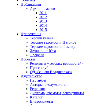
События
Публикации
Архив номеров
2011
2012
2013
2014
2015
Приложения
Терскiй казакъ
Терские ведомости. Патриот
Терские ведомости. Фемида
Журналист Юга
Эребуни
Проекты
Репринты «Терских ведомостей»
Пресс-клуб
ОД «За наш Владикавказ»
Издательство
Партнёры
Авторы и колумнисты
Рецензии
Дипломы, грамоты, сертификаты
Каталог
Видеосюжеты