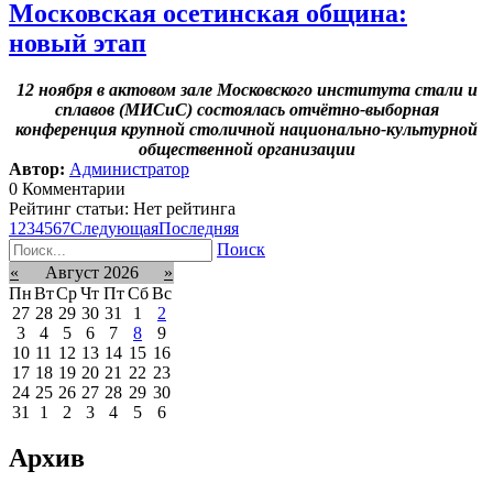
Московская осетинская община:
новый этап
12 ноября в актовом зале Московского института стали и
сплавов (МИСиС) состоялась отчётно-выборная
конференция крупной столичной национально-культурной
общественной организации
Автор:
Администратор
0 Комментарии
Рейтинг статьи: Нет рейтинга
1
2
3
4
5
6
7
Следующая
Последняя
Поиск
«
Август 2026
»
Пн
Вт
Ср
Чт
Пт
Сб
Вс
27
28
29
30
31
1
2
3
4
5
6
7
8
9
10
11
12
13
14
15
16
17
18
19
20
21
22
23
24
25
26
27
28
29
30
31
1
2
3
4
5
6
Архив