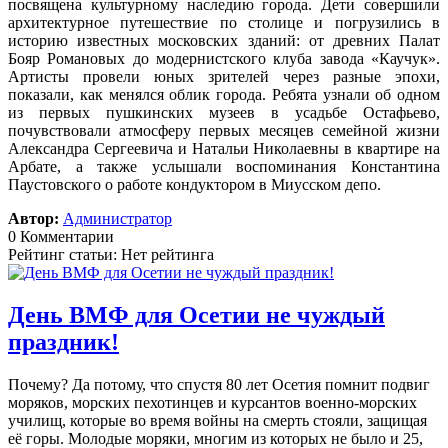
посвящена культурному наследию города. Дети совершили
архитектурное путешествие по столице и погрузились в
историю известных московских зданий: от древних Палат
Бояр Романовых до модернистского клуба завода «Каучук».
Артисты провели юных зрителей через разные эпохи,
показали, как менялся облик города. Ребята узнали об одном
из первых пушкинских музеев в усадьбе Остафьево,
почувствовали атмосферу первых месяцев семейной жизни
Александра Сергеевича и Натальи Николаевны в квартире на
Арбате, а также услышали воспоминания Константина
Паустовского о работе кондуктором в Миусском депо.
Автор:
Администратор
0 Комментарии
Рейтинг статьи: Нет рейтинга
День ВМФ для Осетии не чуждый
праздник!
Почему? Да потому, что спустя 80 лет Осетия помнит подвиг
моряков, морских пехотинцев и курсантов военно-морских
училищ, которые во время войны на смерть стояли, защищая
её горы. Молодые моряки, многим из которых не было и 25,