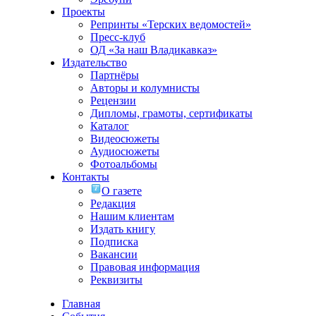
Проекты
Репринты «Терских ведомостей»
Пресс-клуб
ОД «За наш Владикавказ»
Издательство
Партнёры
Авторы и колумнисты
Рецензии
Дипломы, грамоты, сертификаты
Каталог
Видеосюжеты
Аудиосюжеты
Фотоальбомы
Контакты
О газете
Редакция
Нашим клиентам
Издать книгу
Подписка
Вакансии
Правовая информация
Реквизиты
Главная