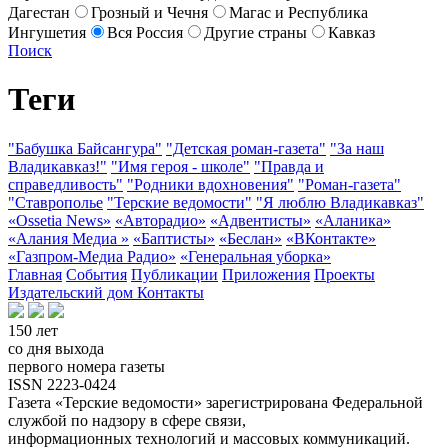
Дагестан
Грозный и Чечня
Магас и Республика
Ингушетия
Вся Россия
Другие страны
Кавказ
Поиск
Теги
"Бабушка Байсангура"
"Детская роман-газета"
"За наш
Владикавказ!"
"Имя героя - школе"
"Правда и
справедливость"
"Родники вдохновения"
"Роман-газета"
"Ставрополье
"Терские ведомости"
"Я люблю Владикавказ"
«Ossetia News»
«Авторадио»
«Адвентисты»
«Аланика»
«Алания Медиа »
«Баптисты»
«Беслан»
«ВКонтакте»
«Газпром-Медиа Радио»
«Генеральная уборка»
Главная
События
Публикации
Приложения
Проекты
Издательский дом
Контакты
150 лет
со дня выхода
первого номера газеты
ISSN 2223-0424
Газета «Терские ведомости» зарегистрирована Федеральной
службой по надзору в сфере связи,
информационных технологий и массовых коммуникаций.