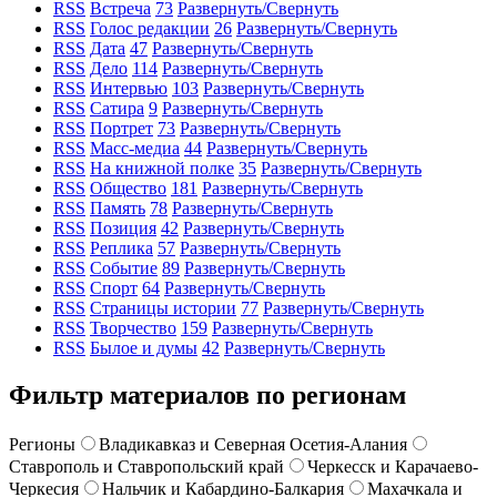
RSS
Встреча
73
Развернуть/Свернуть
RSS
Голос редакции
26
Развернуть/Свернуть
RSS
Дата
47
Развернуть/Свернуть
RSS
Дело
114
Развернуть/Свернуть
RSS
Интервью
103
Развернуть/Свернуть
RSS
Сатира
9
Развернуть/Свернуть
RSS
Портрет
73
Развернуть/Свернуть
RSS
Масс-медиа
44
Развернуть/Свернуть
RSS
На книжной полке
35
Развернуть/Свернуть
RSS
Общество
181
Развернуть/Свернуть
RSS
Память
78
Развернуть/Свернуть
RSS
Позиция
42
Развернуть/Свернуть
RSS
Реплика
57
Развернуть/Свернуть
RSS
Событие
89
Развернуть/Свернуть
RSS
Спорт
64
Развернуть/Свернуть
RSS
Страницы истории
77
Развернуть/Свернуть
RSS
Творчество
159
Развернуть/Свернуть
RSS
Былое и думы
42
Развернуть/Свернуть
Фильтр материалов по регионам
Регионы
Владикавказ и Северная Осетия-Алания
Ставрополь и Ставропольский край
Черкесск и Карачаево-
Черкесия
Нальчик и Кабардино-Балкария
Махачкала и