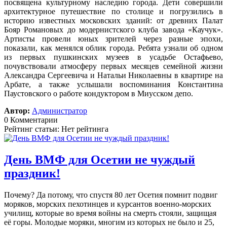
посвящена культурному наследию города. Дети совершили
архитектурное путешествие по столице и погрузились в
историю известных московских зданий: от древних Палат
Бояр Романовых до модернистского клуба завода «Каучук».
Артисты провели юных зрителей через разные эпохи,
показали, как менялся облик города. Ребята узнали об одном
из первых пушкинских музеев в усадьбе Остафьево,
почувствовали атмосферу первых месяцев семейной жизни
Александра Сергеевича и Натальи Николаевны в квартире на
Арбате, а также услышали воспоминания Константина
Паустовского о работе кондуктором в Миусском депо.
Автор:
Администратор
0 Комментарии
Рейтинг статьи: Нет рейтинга
День ВМФ для Осетии не чуждый
праздник!
Почему? Да потому, что спустя 80 лет Осетия помнит подвиг
моряков, морских пехотинцев и курсантов военно-морских
училищ, которые во время войны на смерть стояли, защищая
её горы. Молодые моряки, многим из которых не было и 25,