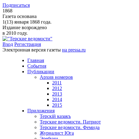
Подписаться
1868
Газета основана
1(13) января 1868 года.
Издание возрождено
в 2010 году.
Вход
Регистрация
Электронная версия газеты
на pressa.ru
Главная
События
Публикации
Архив номеров
2011
2012
2013
2014
2015
Приложения
Терскiй казакъ
Терские ведомости. Патриот
Терские ведомости. Фемида
Журналист Юга
Эребуни