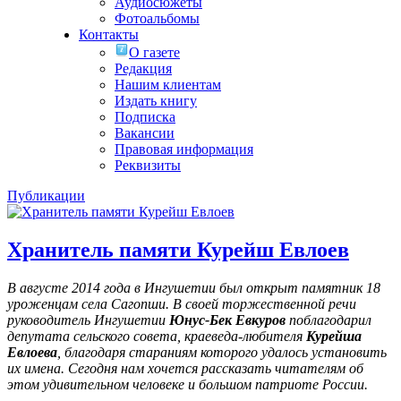
Аудиосюжеты
Фотоальбомы
Контакты
О газете
Редакция
Нашим клиентам
Издать книгу
Подписка
Вакансии
Правовая информация
Реквизиты
Публикации
Хранитель памяти Курейш Евлоев
В августе 2014 года в Ингушетии был открыт памятник 18
уроженцам села Сагопши. В своей торжественной речи
руководитель Ингушетии
Юнус-Бек Евкуров
поблагодарил
депутата сельского совета, краеведа-любителя
Курейша
Евлоева
, благодаря стараниям которого удалось установить
их имена
. Сегодня нам хочется рассказать читателям об
этом удивительном человеке и большом патриоте России.