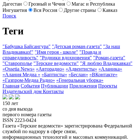
Дагестан
Грозный и Чечня
Магас и Республика
Ингушетия
Вся Россия
Другие страны
Кавказ
Поиск
Теги
"Бабушка Байсангура"
"Детская роман-газета"
"За наш
Владикавказ!"
"Имя героя - школе"
"Правда и
справедливость"
"Родники вдохновения"
"Роман-газета"
"Ставрополье
"Терские ведомости"
"Я люблю Владикавказ"
«Ossetia News»
«Авторадио»
«Адвентисты»
«Аланика»
«Алания Медиа »
«Баптисты»
«Беслан»
«ВКонтакте»
«Газпром-Медиа Радио»
«Генеральная уборка»
Главная
События
Публикации
Приложения
Проекты
Издательский дом
Контакты
150 лет
со дня выхода
первого номера газеты
ISSN 2223-0424
Газета «Терские ведомости» зарегистрирована Федеральной
службой по надзору в сфере связи,
информационных технологий и массовых коммуникаций.