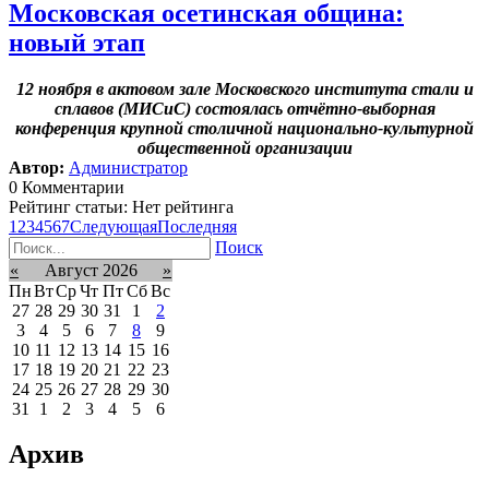
Московская осетинская община:
новый этап
12 ноября в актовом зале Московского института стали и
сплавов (МИСиС) состоялась отчётно-выборная
конференция крупной столичной национально-культурной
общественной организации
Автор:
Администратор
0 Комментарии
Рейтинг статьи: Нет рейтинга
1
2
3
4
5
6
7
Следующая
Последняя
Поиск
«
Август 2026
»
Пн
Вт
Ср
Чт
Пт
Сб
Вс
27
28
29
30
31
1
2
3
4
5
6
7
8
9
10
11
12
13
14
15
16
17
18
19
20
21
22
23
24
25
26
27
28
29
30
31
1
2
3
4
5
6
Архив