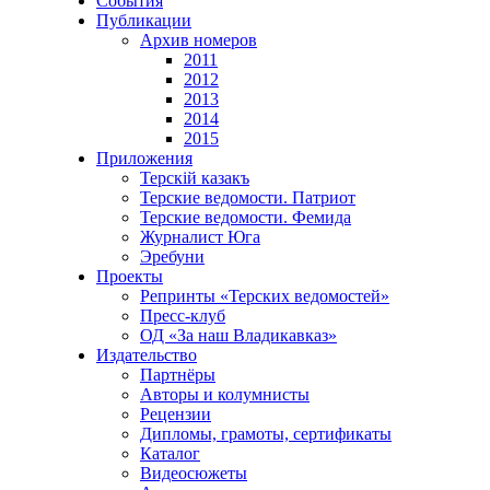
События
Публикации
Архив номеров
2011
2012
2013
2014
2015
Приложения
Терскiй казакъ
Терские ведомости. Патриот
Терские ведомости. Фемида
Журналист Юга
Эребуни
Проекты
Репринты «Терских ведомостей»
Пресс-клуб
ОД «За наш Владикавказ»
Издательство
Партнёры
Авторы и колумнисты
Рецензии
Дипломы, грамоты, сертификаты
Каталог
Видеосюжеты