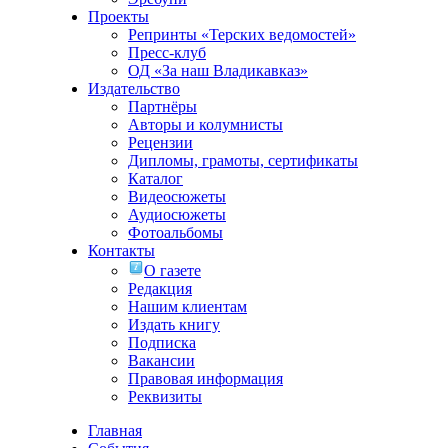
Проекты
Репринты «Терских ведомостей»
Пресс-клуб
ОД «За наш Владикавказ»
Издательство
Партнёры
Авторы и колумнисты
Рецензии
Дипломы, грамоты, сертификаты
Каталог
Видеосюжеты
Аудиосюжеты
Фотоальбомы
Контакты
О газете
Редакция
Нашим клиентам
Издать книгу
Подписка
Вакансии
Правовая информация
Реквизиты
Главная