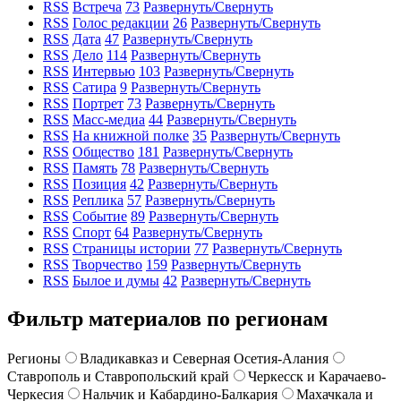
RSS
Встреча
73
Развернуть/Свернуть
RSS
Голос редакции
26
Развернуть/Свернуть
RSS
Дата
47
Развернуть/Свернуть
RSS
Дело
114
Развернуть/Свернуть
RSS
Интервью
103
Развернуть/Свернуть
RSS
Сатира
9
Развернуть/Свернуть
RSS
Портрет
73
Развернуть/Свернуть
RSS
Масс-медиа
44
Развернуть/Свернуть
RSS
На книжной полке
35
Развернуть/Свернуть
RSS
Общество
181
Развернуть/Свернуть
RSS
Память
78
Развернуть/Свернуть
RSS
Позиция
42
Развернуть/Свернуть
RSS
Реплика
57
Развернуть/Свернуть
RSS
Событие
89
Развернуть/Свернуть
RSS
Спорт
64
Развернуть/Свернуть
RSS
Страницы истории
77
Развернуть/Свернуть
RSS
Творчество
159
Развернуть/Свернуть
RSS
Былое и думы
42
Развернуть/Свернуть
Фильтр материалов по регионам
Регионы
Владикавказ и Северная Осетия-Алания
Ставрополь и Ставропольский край
Черкесск и Карачаево-
Черкесия
Нальчик и Кабардино-Балкария
Махачкала и