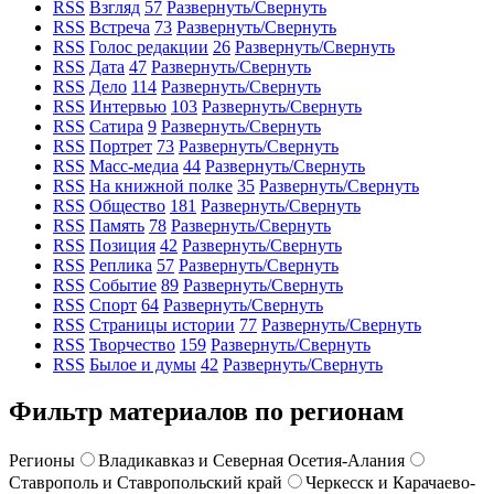
RSS
Взгляд
57
Развернуть/Свернуть
RSS
Встреча
73
Развернуть/Свернуть
RSS
Голос редакции
26
Развернуть/Свернуть
RSS
Дата
47
Развернуть/Свернуть
RSS
Дело
114
Развернуть/Свернуть
RSS
Интервью
103
Развернуть/Свернуть
RSS
Сатира
9
Развернуть/Свернуть
RSS
Портрет
73
Развернуть/Свернуть
RSS
Масс-медиа
44
Развернуть/Свернуть
RSS
На книжной полке
35
Развернуть/Свернуть
RSS
Общество
181
Развернуть/Свернуть
RSS
Память
78
Развернуть/Свернуть
RSS
Позиция
42
Развернуть/Свернуть
RSS
Реплика
57
Развернуть/Свернуть
RSS
Событие
89
Развернуть/Свернуть
RSS
Спорт
64
Развернуть/Свернуть
RSS
Страницы истории
77
Развернуть/Свернуть
RSS
Творчество
159
Развернуть/Свернуть
RSS
Былое и думы
42
Развернуть/Свернуть
Фильтр материалов по регионам
Регионы
Владикавказ и Северная Осетия-Алания
Ставрополь и Ставропольский край
Черкесск и Карачаево-