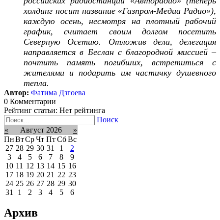
российских радиостанций «Авторадио» (теперь
холдинг носит название «Газпром-Медиа Радио»),
каждую осень, несмотря на плотный рабочий
график, считает своим долгом посетить
Северную Осетию. Отложив дела, делегация
направляется в Беслан с благородной миссией –
почтить память погибших, встретиться с
жителями и подарить им частичку душевного
тепла.
Автор:
Фатима Дзгоева
0 Комментарии
Рейтинг статьи: Нет рейтинга
Поиск
«
Август 2026
»
Пн
Вт
Ср
Чт
Пт
Сб
Вс
27
28
29
30
31
1
2
3
4
5
6
7
8
9
10
11
12
13
14
15
16
17
18
19
20
21
22
23
24
25
26
27
28
29
30
31
1
2
3
4
5
6
Архив