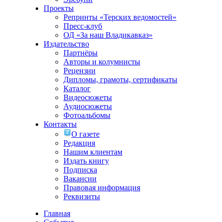
Проекты
Репринты «Терских ведомостей»
Пресс-клуб
ОД «За наш Владикавказ»
Издательство
Партнёры
Авторы и колумнисты
Рецензии
Дипломы, грамоты, сертификаты
Каталог
Видеосюжеты
Аудиосюжеты
Фотоальбомы
Контакты
О газете
Редакция
Нашим клиентам
Издать книгу
Подписка
Вакансии
Правовая информация
Реквизиты
Главная