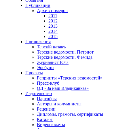
События
Публикации
Архив номеров
2011
2012
2013
2014
2015
Приложения
Терскiй казакъ
Терские ведомости. Патриот
Терские ведомости. Фемида
Журналист Юга
Эребуни
Проекты
Репринты «Терских ведомостей»
Пресс-клуб
ОД «За наш Владикавказ»
Издательство
Партнёры
Авторы и колумнисты
Рецензии
Дипломы, грамоты, сертификаты
Каталог
Видеосюжеты