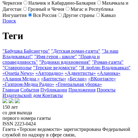
Черкесия
Нальчик и Кабардино-Балкария
Махачкала и
Дагестан
Грозный и Чечня
Магас и Республика
Ингушетия
Вся Россия
Другие страны
Кавказ
Поиск
Теги
"Бабушка Байсангура"
"Детская роман-газета"
"За наш
Владикавказ!"
"Имя героя - школе"
"Правда и
справедливость"
"Родники вдохновения"
"Роман-газета"
"Ставрополье
"Терские ведомости"
"Я люблю Владикавказ"
«Ossetia News»
«Авторадио»
«Адвентисты»
«Аланика»
«Алания Медиа »
«Баптисты»
«Беслан»
«ВКонтакте»
«Газпром-Медиа Радио»
«Генеральная уборка»
Главная
События
Публикации
Приложения
Проекты
Издательский дом
Контакты
150 лет
со дня выхода
первого номера газеты
ISSN 2223-0424
Газета «Терские ведомости» зарегистрирована Федеральной
службой по надзору в сфере связи,