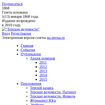
Подписаться
1868
Газета основана
1(13) января 1868 года.
Издание возрождено
в 2010 году.
Вход
Регистрация
Электронная версия газеты
на pressa.ru
Главная
События
Публикации
Архив номеров
2011
2012
2013
2014
2015
Приложения
Терскiй казакъ
Терские ведомости. Патриот
Терские ведомости. Фемида
Журналист Юга
Эребуни