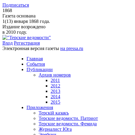
Подписаться
1868
Газета основана
1(13) января 1868 года.
Издание возрождено
в 2010 году.
Вход
Регистрация
Электронная версия газеты
на pressa.ru
Главная
События
Публикации
Архив номеров
2011
2012
2013
2014
2015
Приложения
Терскiй казакъ
Терские ведомости. Патриот
Терские ведомости. Фемида
Журналист Юга
Эребуни