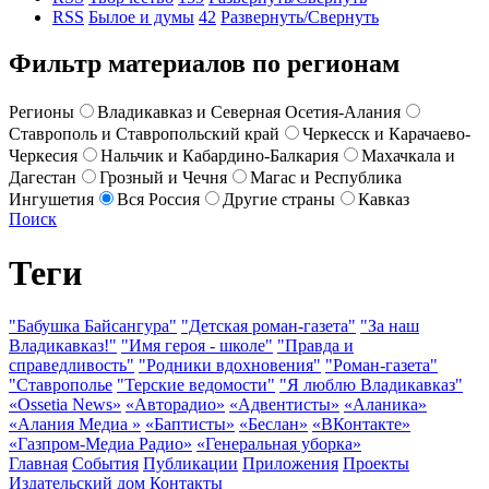
RSS
Былое и думы
42
Развернуть/Свернуть
Фильтр материалов по регионам
Регионы
Владикавказ и Северная Осетия-Алания
Ставрополь и Ставропольский край
Черкесск и Карачаево-
Черкесия
Нальчик и Кабардино-Балкария
Махачкала и
Дагестан
Грозный и Чечня
Магас и Республика
Ингушетия
Вся Россия
Другие страны
Кавказ
Поиск
Теги
"Бабушка Байсангура"
"Детская роман-газета"
"За наш
Владикавказ!"
"Имя героя - школе"
"Правда и
справедливость"
"Родники вдохновения"
"Роман-газета"
"Ставрополье
"Терские ведомости"
"Я люблю Владикавказ"
«Ossetia News»
«Авторадио»
«Адвентисты»
«Аланика»
«Алания Медиа »
«Баптисты»
«Беслан»
«ВКонтакте»
«Газпром-Медиа Радио»
«Генеральная уборка»
Главная
События
Публикации
Приложения
Проекты
Издательский дом
Контакты