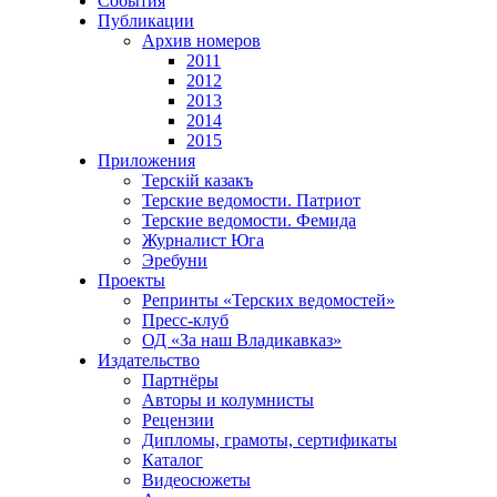
События
Публикации
Архив номеров
2011
2012
2013
2014
2015
Приложения
Терскiй казакъ
Терские ведомости. Патриот
Терские ведомости. Фемида
Журналист Юга
Эребуни
Проекты
Репринты «Терских ведомостей»
Пресс-клуб
ОД «За наш Владикавказ»
Издательство
Партнёры
Авторы и колумнисты
Рецензии
Дипломы, грамоты, сертификаты
Каталог
Видеосюжеты