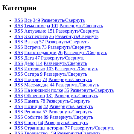
Категории
RSS
Все
349
Развернуть/Свернуть
RSS
Тема номера
101
Развернуть/Свернуть
RSS
Актуально
151
Развернуть/Свернуть
RSS
Экспертиза
36
Развернуть/Свернуть
RSS
Взгляд
57
Развернуть/Свернуть
RSS
Встреча
73
Развернуть/Свернуть
RSS
Голос редакции
26
Развернуть/Свернуть
RSS
Дата
47
Развернуть/Свернуть
RSS
Дело
114
Развернуть/Свернуть
RSS
Интервью
103
Развернуть/Свернуть
RSS
Сатира
9
Развернуть/Свернуть
RSS
Портрет
73
Развернуть/Свернуть
RSS
Масс-медиа
44
Развернуть/Свернуть
RSS
На книжной полке
35
Развернуть/Свернуть
RSS
Общество
181
Развернуть/Свернуть
RSS
Память
78
Развернуть/Свернуть
RSS
Позиция
42
Развернуть/Свернуть
RSS
Реплика
57
Развернуть/Свернуть
RSS
Событие
89
Развернуть/Свернуть
RSS
Спорт
64
Развернуть/Свернуть
RSS
Страницы истории
77
Развернуть/Свернуть
RSS
Творчество
159
Развернуть/Свернуть