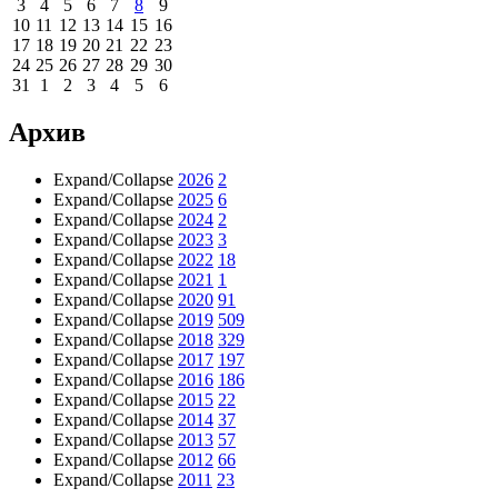
3
4
5
6
7
8
9
10
11
12
13
14
15
16
17
18
19
20
21
22
23
24
25
26
27
28
29
30
31
1
2
3
4
5
6
Архив
Expand/Collapse
2026
2
Expand/Collapse
2025
6
Expand/Collapse
2024
2
Expand/Collapse
2023
3
Expand/Collapse
2022
18
Expand/Collapse
2021
1
Expand/Collapse
2020
91
Expand/Collapse
2019
509
Expand/Collapse
2018
329
Expand/Collapse
2017
197
Expand/Collapse
2016
186
Expand/Collapse
2015
22
Expand/Collapse
2014
37
Expand/Collapse
2013
57
Expand/Collapse
2012
66
Expand/Collapse
2011
23