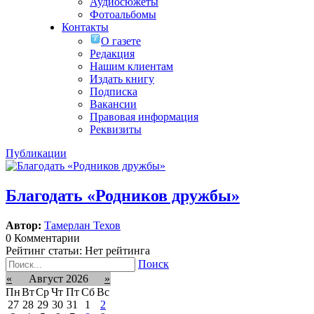
Аудиосюжеты
Фотоальбомы
Контакты
О газете
Редакция
Нашим клиентам
Издать книгу
Подписка
Вакансии
Правовая информация
Реквизиты
Публикации
Благодать «Родников дружбы»
Автор:
Тамерлан Техов
0 Комментарии
Рейтинг статьи: Нет рейтинга
Поиск
«
Август 2026
»
Пн
Вт
Ср
Чт
Пт
Сб
Вс
27
28
29
30
31
1
2