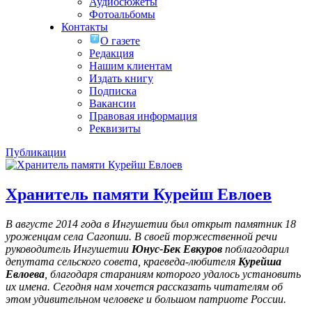
Аудиосюжеты
Фотоальбомы
Контакты
О газете
Редакция
Нашим клиентам
Издать книгу
Подписка
Вакансии
Правовая информация
Реквизиты
Публикации
Хранитель памяти Курейш Евлоев
В августе 2014 года в Ингушетии был открыт памятник 18
уроженцам села Сагопши. В своей торжественной речи
руководитель Ингушетии
Юнус-Бек Евкуров
поблагодарил
депутата сельского совета, краеведа-любителя
Курейша
Евлоева
, благодаря стараниям которого удалось установить
их имена
. Сегодня нам хочется рассказать читателям об
этом удивительном человеке и большом патриоте России.