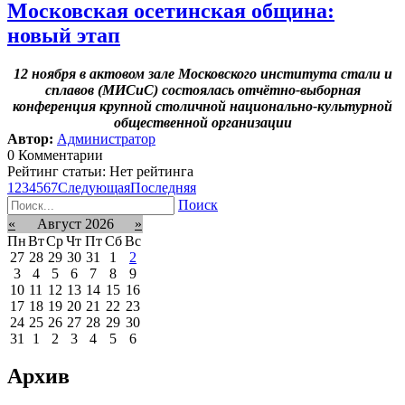
Московская осетинская община:
новый этап
12 ноября в актовом зале Московского института стали и
сплавов (МИСиС) состоялась отчётно-выборная
конференция крупной столичной национально-культурной
общественной организации
Автор:
Администратор
0 Комментарии
Рейтинг статьи: Нет рейтинга
1
2
3
4
5
6
7
Следующая
Последняя
Поиск
«
Август 2026
»
Пн
Вт
Ср
Чт
Пт
Сб
Вс
27
28
29
30
31
1
2
3
4
5
6
7
8
9
10
11
12
13
14
15
16
17
18
19
20
21
22
23
24
25
26
27
28
29
30
31
1
2
3
4
5
6
Архив