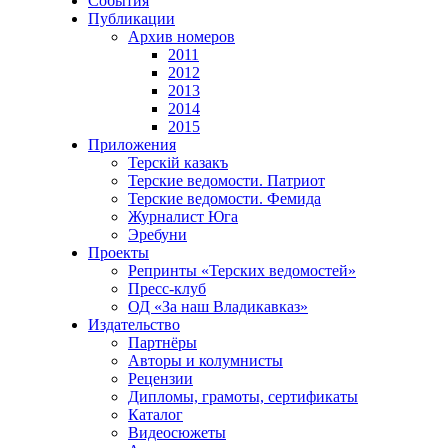
События
Публикации
Архив номеров
2011
2012
2013
2014
2015
Приложения
Терскiй казакъ
Терские ведомости. Патриот
Терские ведомости. Фемида
Журналист Юга
Эребуни
Проекты
Репринты «Терских ведомостей»
Пресс-клуб
ОД «За наш Владикавказ»
Издательство
Партнёры
Авторы и колумнисты
Рецензии
Дипломы, грамоты, сертификаты
Каталог
Видеосюжеты