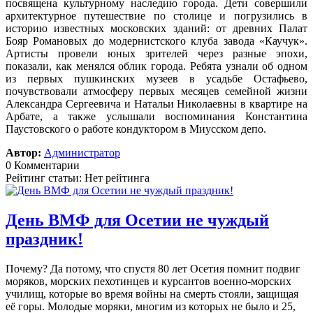
посвящена культурному наследию города. Дети совершили
архитектурное путешествие по столице и погрузились в
историю известных московских зданий: от древних Палат
Бояр Романовых до модернистского клуба завода «Каучук».
Артисты провели юных зрителей через разные эпохи,
показали, как менялся облик города. Ребята узнали об одном
из первых пушкинских музеев в усадьбе Остафьево,
почувствовали атмосферу первых месяцев семейной жизни
Александра Сергеевича и Натальи Николаевны в квартире на
Арбате, а также услышали воспоминания Константина
Паустовского о работе кондуктором в Миусском депо.
Автор:
Администратор
0 Комментарии
Рейтинг статьи: Нет рейтинга
День ВМФ для Осетии не чуждый
праздник!
Почему? Да потому, что спустя 80 лет Осетия помнит подвиг
моряков, морских пехотинцев и курсантов военно-морских
училищ, которые во время войны на смерть стояли, защищая
её горы. Молодые моряки, многим из которых не было и 25,