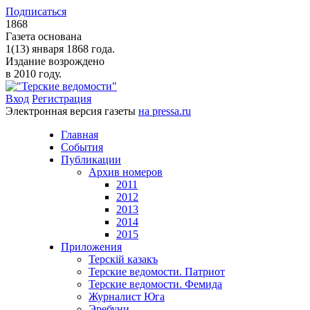
Подписаться
1868
Газета основана
1(13) января 1868 года.
Издание возрождено
в 2010 году.
Вход
Регистрация
Электронная версия газеты
на pressa.ru
Главная
События
Публикации
Архив номеров
2011
2012
2013
2014
2015
Приложения
Терскiй казакъ
Терские ведомости. Патриот
Терские ведомости. Фемида
Журналист Юга
Эребуни