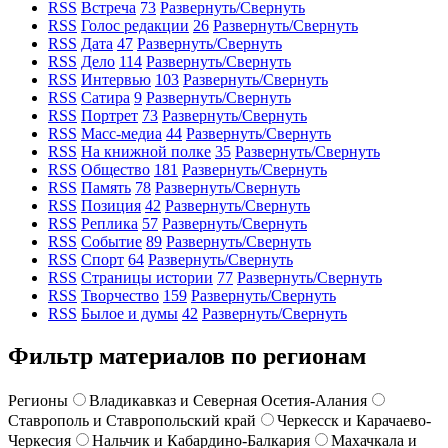
RSS
Встреча
73
Развернуть/Свернуть
RSS
Голос редакции
26
Развернуть/Свернуть
RSS
Дата
47
Развернуть/Свернуть
RSS
Дело
114
Развернуть/Свернуть
RSS
Интервью
103
Развернуть/Свернуть
RSS
Сатира
9
Развернуть/Свернуть
RSS
Портрет
73
Развернуть/Свернуть
RSS
Масс-медиа
44
Развернуть/Свернуть
RSS
На книжной полке
35
Развернуть/Свернуть
RSS
Общество
181
Развернуть/Свернуть
RSS
Память
78
Развернуть/Свернуть
RSS
Позиция
42
Развернуть/Свернуть
RSS
Реплика
57
Развернуть/Свернуть
RSS
Событие
89
Развернуть/Свернуть
RSS
Спорт
64
Развернуть/Свернуть
RSS
Страницы истории
77
Развернуть/Свернуть
RSS
Творчество
159
Развернуть/Свернуть
RSS
Былое и думы
42
Развернуть/Свернуть
Фильтр материалов по регионам
Регионы
Владикавказ и Северная Осетия-Алания
Ставрополь и Ставропольский край
Черкесск и Карачаево-
Черкесия
Нальчик и Кабардино-Балкария
Махачкала и