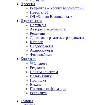
Проекты
Репринты «Терских ведомостей»
Пресс-клуб
ОД «За наш Владикавказ»
Издательство
Партнёры
Авторы и колумнисты
Рецензии
Дипломы, грамоты, сертификаты
Каталог
Видеосюжеты
Аудиосюжеты
Фотоальбомы
Контакты
О газете
Редакция
Нашим клиентам
Издать книгу
Подписка
Вакансии
Правовая информация
Реквизиты
Главная