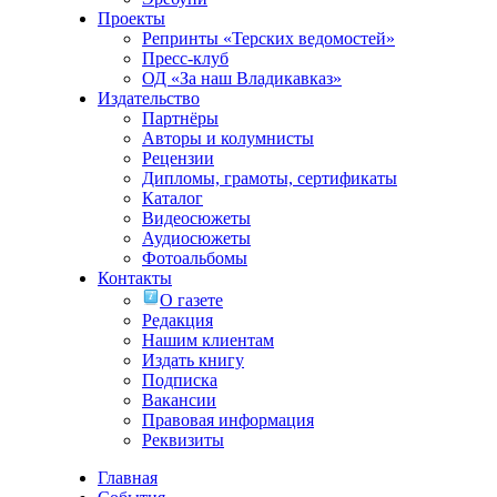
Проекты
Репринты «Терских ведомостей»
Пресс-клуб
ОД «За наш Владикавказ»
Издательство
Партнёры
Авторы и колумнисты
Рецензии
Дипломы, грамоты, сертификаты
Каталог
Видеосюжеты
Аудиосюжеты
Фотоальбомы
Контакты
О газете
Редакция
Нашим клиентам
Издать книгу
Подписка
Вакансии
Правовая информация
Реквизиты
Главная