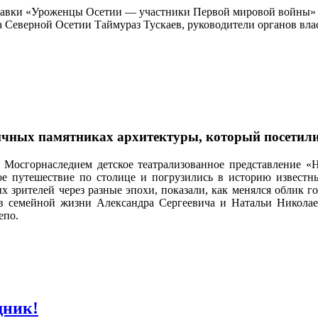
авки «Уроженцы Осетии — участники Первой мировой войны» и
 Северной Осетии Таймураз Тускаев, руководители органов вла
личных памятниках архитектуры, который посетили
 Мосгорнаследием детское театрализованное представление «
ое путешествие по столице и погрузились в историю известн
 зрителей через разные эпохи, показали, как менялся облик г
ев семейной жизни Александра Сергеевича и Натальи Никола
епо.
дник!