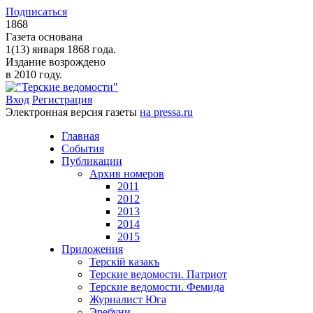
Подписаться
1868
Газета основана
1(13) января 1868 года.
Издание возрождено
в 2010 году.
Вход
Регистрация
Электронная версия газеты
на pressa.ru
Главная
События
Публикации
Архив номеров
2011
2012
2013
2014
2015
Приложения
Терскiй казакъ
Терские ведомости. Патриот
Терские ведомости. Фемида
Журналист Юга
Эребуни