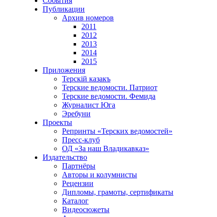
События
Публикации
Архив номеров
2011
2012
2013
2014
2015
Приложения
Терскiй казакъ
Терские ведомости. Патриот
Терские ведомости. Фемида
Журналист Юга
Эребуни
Проекты
Репринты «Терских ведомостей»
Пресс-клуб
ОД «За наш Владикавказ»
Издательство
Партнёры
Авторы и колумнисты
Рецензии
Дипломы, грамоты, сертификаты
Каталог
Видеосюжеты