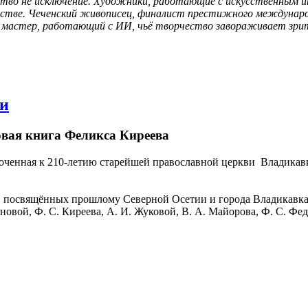
тво не исключение. Художники, работающие с искусственным и
сстве. Чеченский живописец, финалист престижного международн
й мастер, работающий с ИИ, чьё творчество завораживает зрит
ви
овая книга Феликса Киреева
иуроченная к 210-летию старейшей православной церкви Владик
г, посвящённых прошлому Северной Осетии и города Владикавка
овой, Ф. С. Киреева, А. И. Жуковой, В. А. Майорова, Ф. С. Фед