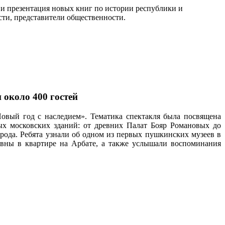
 презентация новых книг по истории республики и
сти, представители общественности.
 около 400 гостей
Новый год с наследием».
Тематика спектакля была посвящена
ых московских зданий: от древних Палат Бояр Романовых до
орода. Ребята узнали об одном из первых пушкинских музеев в
евны в квартире на Арбате, а также услышали воспоминания