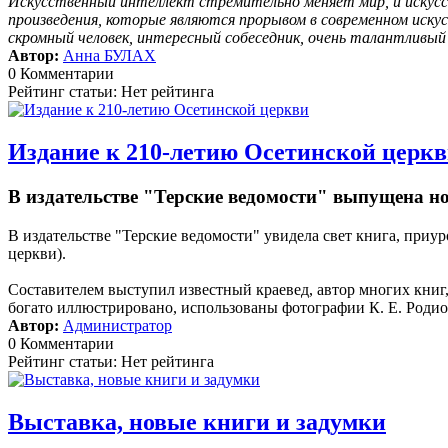
Искусственный интеллект стремительно меняет мир, и искусс
произведения, которые являются прорывом в современном иску
скромный человек, интересный собеседник, очень талантливы
Автор:
Анна БУЛАХ
0 Комментарии
Рейтинг статьи: Нет рейтинга
Издание к 210-летию Осетинской церк
В издательстве "Терские ведомости" выпущена н
В издательстве "Терские ведомости" увидела свет книга, пр
церкви).
Составителем выступил известный краевед, автор многих кни
богато иллюстрировано, использованы фотографии К. Е. Родион
Автор:
Администратор
0 Комментарии
Рейтинг статьи: Нет рейтинга
Выставка, новые книги и задумки