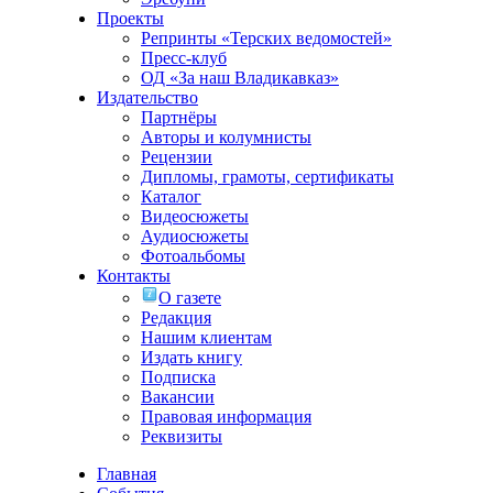
Проекты
Репринты «Терских ведомостей»
Пресс-клуб
ОД «За наш Владикавказ»
Издательство
Партнёры
Авторы и колумнисты
Рецензии
Дипломы, грамоты, сертификаты
Каталог
Видеосюжеты
Аудиосюжеты
Фотоальбомы
Контакты
О газете
Редакция
Нашим клиентам
Издать книгу
Подписка
Вакансии
Правовая информация
Реквизиты
Главная