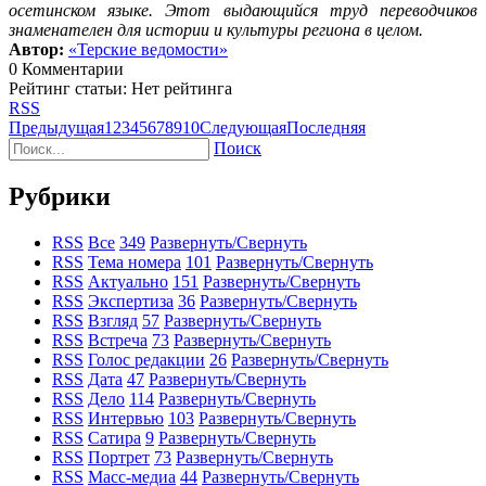
осетинском языке. Этот выдающийся труд переводчиков
знаменателен для истории и культуры региона в целом.
Автор:
«Терские ведомости»
0 Комментарии
Рейтинг статьи: Нет рейтинга
RSS
Предыдущая
1
2
3
4
5
6
7
8
9
10
Следующая
Последняя
Поиск
Рубрики
RSS
Все
349
Развернуть/Свернуть
RSS
Тема номера
101
Развернуть/Свернуть
RSS
Актуально
151
Развернуть/Свернуть
RSS
Экспертиза
36
Развернуть/Свернуть
RSS
Взгляд
57
Развернуть/Свернуть
RSS
Встреча
73
Развернуть/Свернуть
RSS
Голос редакции
26
Развернуть/Свернуть
RSS
Дата
47
Развернуть/Свернуть
RSS
Дело
114
Развернуть/Свернуть
RSS
Интервью
103
Развернуть/Свернуть
RSS
Сатира
9
Развернуть/Свернуть
RSS
Портрет
73
Развернуть/Свернуть
RSS
Масс-медиа
44
Развернуть/Свернуть