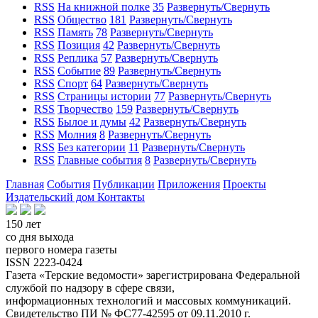
RSS
На книжной полке
35
Развернуть/Свернуть
RSS
Общество
181
Развернуть/Свернуть
RSS
Память
78
Развернуть/Свернуть
RSS
Позиция
42
Развернуть/Свернуть
RSS
Реплика
57
Развернуть/Свернуть
RSS
Событие
89
Развернуть/Свернуть
RSS
Спорт
64
Развернуть/Свернуть
RSS
Страницы истории
77
Развернуть/Свернуть
RSS
Творчество
159
Развернуть/Свернуть
RSS
Былое и думы
42
Развернуть/Свернуть
RSS
Молния
8
Развернуть/Свернуть
RSS
Без категории
11
Развернуть/Свернуть
RSS
Главные события
8
Развернуть/Свернуть
Главная
События
Публикации
Приложения
Проекты
Издательский дом
Контакты
150 лет
со дня выхода
первого номера газеты
ISSN 2223-0424
Газета «Терские ведомости» зарегистрирована Федеральной
службой по надзору в сфере связи,
информационных технологий и массовых коммуникаций.
Свидетельство ПИ № ФС77-42595 от 09.11.2010 г.