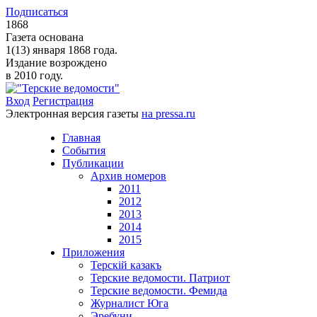
Подписаться
1868
Газета основана
1(13) января 1868 года.
Издание возрождено
в 2010 году.
Вход
Регистрация
Электронная версия газеты
на pressa.ru
Главная
События
Публикации
Архив номеров
2011
2012
2013
2014
2015
Приложения
Терскiй казакъ
Терские ведомости. Патриот
Терские ведомости. Фемида
Журналист Юга
Эребуни