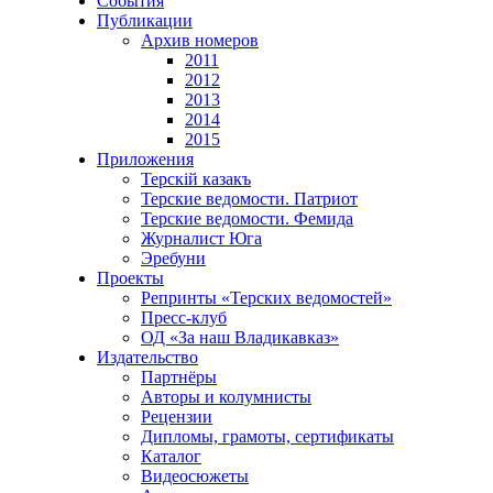
События
Публикации
Архив номеров
2011
2012
2013
2014
2015
Приложения
Терскiй казакъ
Терские ведомости. Патриот
Терские ведомости. Фемида
Журналист Юга
Эребуни
Проекты
Репринты «Терских ведомостей»
Пресс-клуб
ОД «За наш Владикавказ»
Издательство
Партнёры
Авторы и колумнисты
Рецензии
Дипломы, грамоты, сертификаты
Каталог
Видеосюжеты