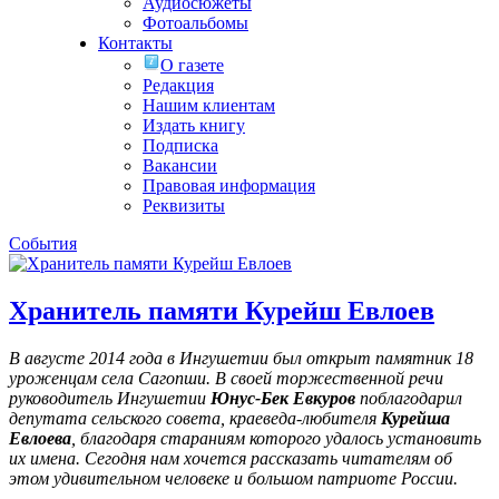
Аудиосюжеты
Фотоальбомы
Контакты
О газете
Редакция
Нашим клиентам
Издать книгу
Подписка
Вакансии
Правовая информация
Реквизиты
События
Хранитель памяти Курейш Евлоев
В августе 2014 года в Ингушетии был открыт памятник 18
уроженцам села Сагопши. В своей торжественной речи
руководитель Ингушетии
Юнус-Бек Евкуров
поблагодарил
депутата сельского совета, краеведа-любителя
Курейша
Евлоева
, благодаря стараниям которого удалось установить
их имена
. Сегодня нам хочется рассказать читателям об
этом удивительном человеке и большом патриоте России.