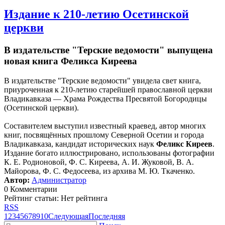
Издание к 210-летию Осетинской
церкви
В издательстве "Терские ведомости" выпущена
новая книга Феликса Киреева
В издательстве "Терские ведомости" увидела свет книга,
приуроченная к 210-летию старейшей православной церкви
Владикавказа — Храма Рождества Пресвятой Богородицы
(Осетинской церкви).
Составителем выступил известный краевед, автор многих
книг, посвящённых прошлому Северной Осетии и города
Владикавказа, кандидат исторических наук
Феликс Киреев
.
Издание богато иллюстрировано, использованы фотографии
К. Е. Родионовой, Ф. С. Киреева, А. И. Жуковой, В. А.
Майорова, Ф. С. Федосеева, из архива М. Ю. Ткаченко.
Автор:
Администратор
0 Комментарии
Рейтинг статьи: Нет рейтинга
RSS
1
2
3
4
5
6
7
8
9
10
Следующая
Последняя