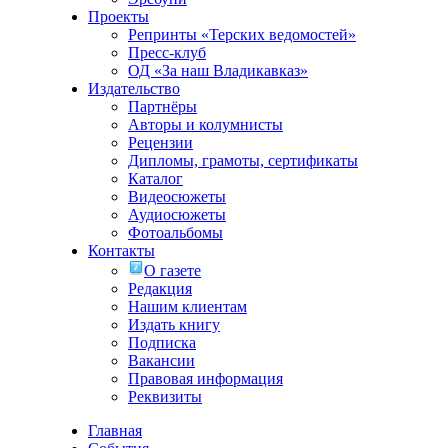
Проекты
Репринты «Терских ведомостей»
Пресс-клуб
ОД «За наш Владикавказ»
Издательство
Партнёры
Авторы и колумнисты
Рецензии
Дипломы, грамоты, сертификаты
Каталог
Видеосюжеты
Аудиосюжеты
Фотоальбомы
Контакты
О газете
Редакция
Нашим клиентам
Издать книгу
Подписка
Вакансии
Правовая информация
Реквизиты
Главная