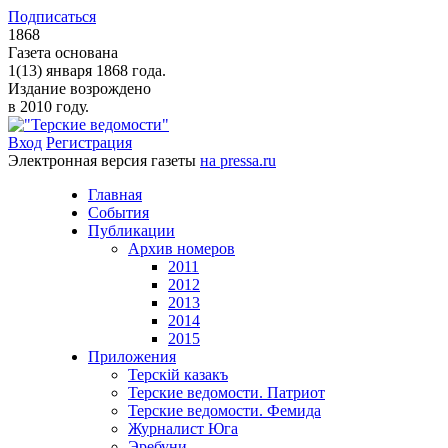
Подписаться
1868
Газета основана
1(13) января 1868 года.
Издание возрождено
в 2010 году.
Вход
Регистрация
Электронная версия газеты
на pressa.ru
Главная
События
Публикации
Архив номеров
2011
2012
2013
2014
2015
Приложения
Терскiй казакъ
Терские ведомости. Патриот
Терские ведомости. Фемида
Журналист Юга
Эребуни