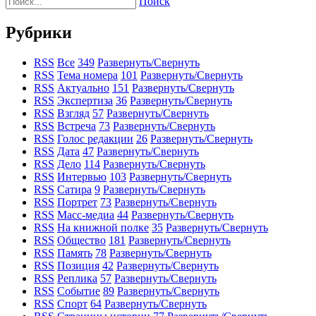
Поиск
Рубрики
RSS
Все
349
Развернуть/Свернуть
RSS
Тема номера
101
Развернуть/Свернуть
RSS
Актуально
151
Развернуть/Свернуть
RSS
Экспертиза
36
Развернуть/Свернуть
RSS
Взгляд
57
Развернуть/Свернуть
RSS
Встреча
73
Развернуть/Свернуть
RSS
Голос редакции
26
Развернуть/Свернуть
RSS
Дата
47
Развернуть/Свернуть
RSS
Дело
114
Развернуть/Свернуть
RSS
Интервью
103
Развернуть/Свернуть
RSS
Сатира
9
Развернуть/Свернуть
RSS
Портрет
73
Развернуть/Свернуть
RSS
Масс-медиа
44
Развернуть/Свернуть
RSS
На книжной полке
35
Развернуть/Свернуть
RSS
Общество
181
Развернуть/Свернуть
RSS
Память
78
Развернуть/Свернуть
RSS
Позиция
42
Развернуть/Свернуть
RSS
Реплика
57
Развернуть/Свернуть
RSS
Событие
89
Развернуть/Свернуть
RSS
Спорт
64
Развернуть/Свернуть