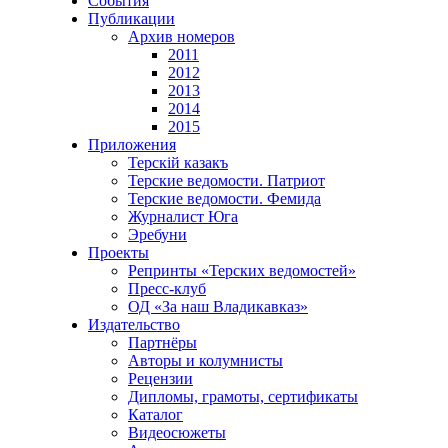
События
Публикации
Архив номеров
2011
2012
2013
2014
2015
Приложения
Терскiй казакъ
Терские ведомости. Патриот
Терские ведомости. Фемида
Журналист Юга
Эребуни
Проекты
Репринты «Терских ведомостей»
Пресс-клуб
ОД «За наш Владикавказ»
Издательство
Партнёры
Авторы и колумнисты
Рецензии
Дипломы, грамоты, сертификаты
Каталог
Видеосюжеты