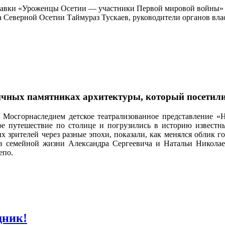
авки «Уроженцы Осетии — участники Первой мировой войны» и
 Северной Осетии Таймураз Тускаев, руководители органов вла
личных памятниках архитектуры, который посетили
 Мосгорнаследием детское театрализованное представление «
ое путешествие по столице и погрузились в историю известн
 зрителей через разные эпохи, показали, как менялся облик г
ев семейной жизни Александра Сергеевича и Натальи Никола
епо.
дник!