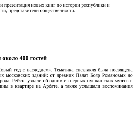
 презентация новых книг по истории республики и
сти, представители общественности.
 около 400 гостей
Новый год с наследием».
Тематика спектакля была посвящена
ых московских зданий: от древних Палат Бояр Романовых до
орода. Ребята узнали об одном из первых пушкинских музеев в
евны в квартире на Арбате, а также услышали воспоминания