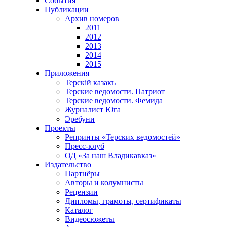
События
Публикации
Архив номеров
2011
2012
2013
2014
2015
Приложения
Терскiй казакъ
Терские ведомости. Патриот
Терские ведомости. Фемида
Журналист Юга
Эребуни
Проекты
Репринты «Терских ведомостей»
Пресс-клуб
ОД «За наш Владикавказ»
Издательство
Партнёры
Авторы и колумнисты
Рецензии
Дипломы, грамоты, сертификаты
Каталог
Видеосюжеты