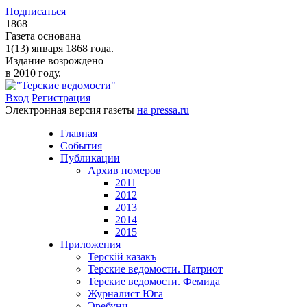
Подписаться
1868
Газета основана
1(13) января 1868 года.
Издание возрождено
в 2010 году.
Вход
Регистрация
Электронная версия газеты
на pressa.ru
Главная
События
Публикации
Архив номеров
2011
2012
2013
2014
2015
Приложения
Терскiй казакъ
Терские ведомости. Патриот
Терские ведомости. Фемида
Журналист Юга
Эребуни