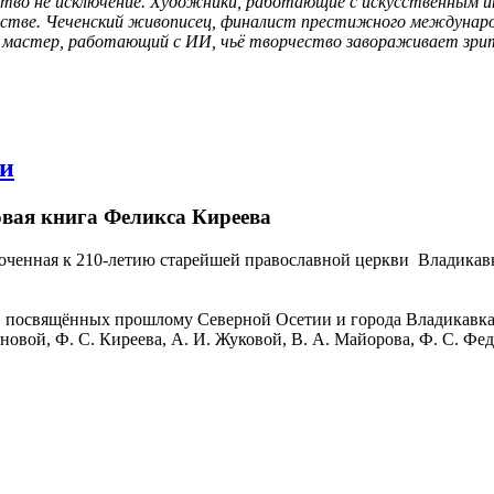
тво не исключение. Художники, работающие с искусственным и
сстве. Чеченский живописец, финалист престижного международн
й мастер, работающий с ИИ, чьё творчество завораживает зрит
ви
овая книга Феликса Киреева
иуроченная к 210-летию старейшей православной церкви Владик
г, посвящённых прошлому Северной Осетии и города Владикавка
овой, Ф. С. Киреева, А. И. Жуковой, В. А. Майорова, Ф. С. Фед