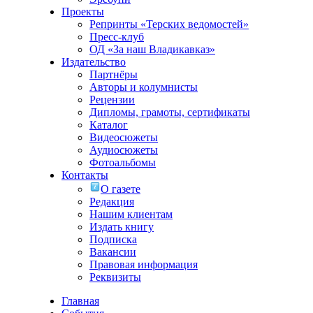
Проекты
Репринты «Терских ведомостей»
Пресс-клуб
ОД «За наш Владикавказ»
Издательство
Партнёры
Авторы и колумнисты
Рецензии
Дипломы, грамоты, сертификаты
Каталог
Видеосюжеты
Аудиосюжеты
Фотоальбомы
Контакты
О газете
Редакция
Нашим клиентам
Издать книгу
Подписка
Вакансии
Правовая информация
Реквизиты
Главная