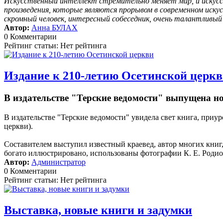
Искусственный интеллект стремительно меняет мир, и искусс
произведения, которые являются прорывом в современном иску
скромный человек, интересный собеседник, очень талантливы
Автор:
Анна БУЛАХ
0 Комментарии
Рейтинг статьи: Нет рейтинга
Издание к 210-летию Осетинской церк
В издательстве "Терские ведомости" выпущена н
В издательстве "Терские ведомости" увидела свет книга, пр
церкви).
Составителем выступил известный краевед, автор многих кни
богато иллюстрировано, использованы фотографии К. Е. Родион
Автор:
Администратор
0 Комментарии
Рейтинг статьи: Нет рейтинга
Выставка, новые книги и задумки