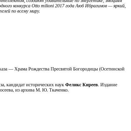
нтеллектом, создают удивительные по энергетике, эмоциям
ого конкурса Otto milioni 2017 года Аюб Ибрагимов — яркий,
елей по всему миру.
авказа — Храма Рождества Пресвятой Богородицы (Осетинской
за, кандидат исторических наук
Феликс Киреев
. Издание
осеева, из архива М. Ю. Ткаченко.