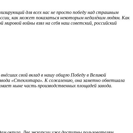
олизирующий для всех нас не просто победу над страшным
России, как может показаться некоторым недалёким людям. Как
й мировой войны взял на себя наш советский, российский
внёсших свой вклад в нашу общую Победу в Великой
завода «Стеклотара». К сожалению, она заметно обветшала
нимает ныне часть производственных площадей завода.
 округа. Две экскурсии уже доступны пользователям.