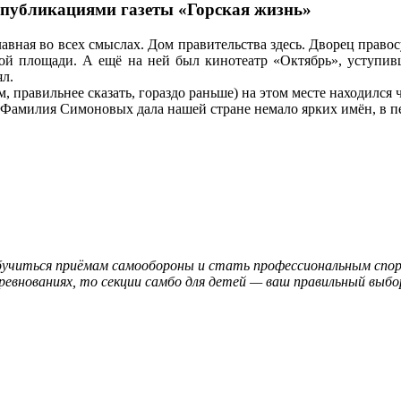
 публикациями газеты «Горская жизнь»
авная во всех смыслах. Дом правительства здесь. Дворец правос
ой площади. А ещё на ней был кинотеатр «Октябрь», уступивш
ял.
м, правильнее сказать, гораздо раньше) на этом месте находил
Фамилия Симоновых дала нашей стране немало ярких имён, в пер
обучиться приёмам самообороны и стать профессиональным спор
ревнованиях, то секции самбо для детей — ваш правильный выбо