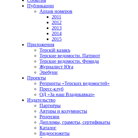
События
Публикации
Архив номеров
2011
2012
2013
2014
2015
Приложения
Терскiй казакъ
Терские ведомости. Патриот
Терские ведомости. Фемида
Журналист Юга
Эребуни
Проекты
Репринты «Терских ведомостей»
Пресс-клуб
ОД «За наш Владикавказ»
Издательство
Партнёры
Авторы и колумнисты
Рецензии
Дипломы, грамоты, сертификаты
Каталог
Видеосюжеты