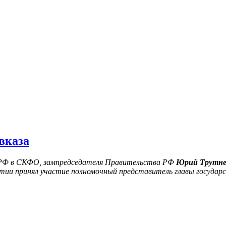
вказа
РФ в СКФО, з
ампредседателя Правительства РФ
Юрий Трутне
иятии принял участие полномочный представитель главы госуд