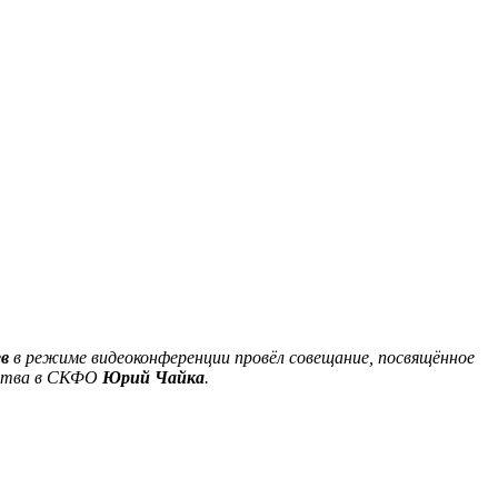
в
в режиме видеоконференции пров
ё
л совещание, посвящ
ё
нное
арства в СКФО
Юрий Чайка
.