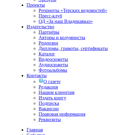
Проекты
Репринты «Терских ведомостей»
Пресс-клуб
ОД «За наш Владикавказ»
Издательство
Партнёры
Авторы и колумнисты
Рецензии
Дипломы, грамоты, сертификаты
Каталог
Видеосюжеты
Аудиосюжеты
Фотоальбомы
Контакты
О газете
Редакция
Нашим клиентам
Издать книгу
Подписка
Вакансии
Правовая информация
Реквизиты
Главная