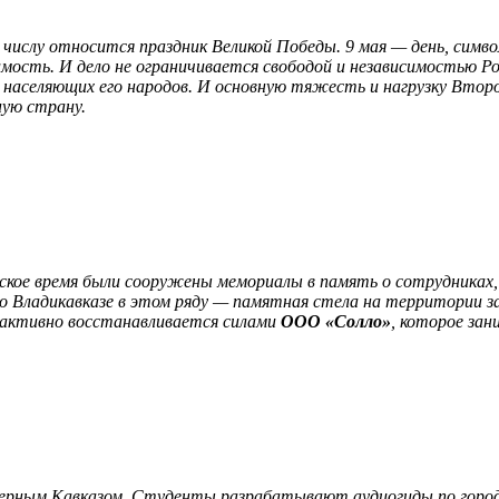
 числу относится праздник Великой Победы. 9 мая — день, симв
исимость. И дело не ограничивается свободой и независимостью 
и населяющих его народов. И основную тяжесть и нагрузку Второ
ную страну.
ское время были сооружены мемориалы в память о сотрудниках, 
о Владикавказе в этом ряду — памятная стела на территории 
л активно восстанавливается силами
ООО «Солло»
, которое за
рным Кавказом. Студенты разрабатывают аудиогиды по городам