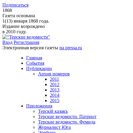
Подписаться
1868
Газета основана
1(13) января 1868 года.
Издание возрождено
в 2010 году.
Вход
Регистрация
Электронная версия газеты
на pressa.ru
Главная
События
Публикации
Архив номеров
2011
2012
2013
2014
2015
Приложения
Терскiй казакъ
Терские ведомости. Патриот
Терские ведомости. Фемида
Журналист Юга
Эребуни