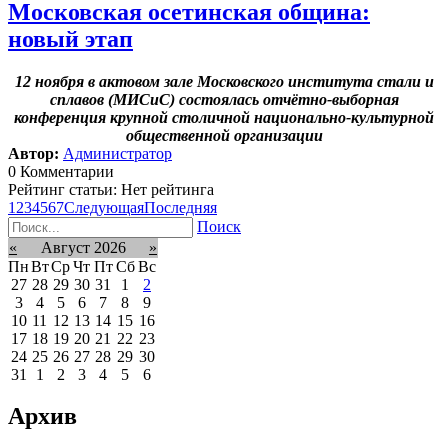
Московская осетинская община:
новый этап
12 ноября в актовом зале Московского института стали и
сплавов (МИСиС) состоялась отчётно-выборная
конференция крупной столичной национально-культурной
общественной организации
Автор:
Администратор
0 Комментарии
Рейтинг статьи: Нет рейтинга
1
2
3
4
5
6
7
Следующая
Последняя
Поиск
«
Август 2026
»
Пн
Вт
Ср
Чт
Пт
Сб
Вс
27
28
29
30
31
1
2
3
4
5
6
7
8
9
10
11
12
13
14
15
16
17
18
19
20
21
22
23
24
25
26
27
28
29
30
31
1
2
3
4
5
6
Архив