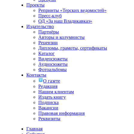
Проекты
Репринты «Терских ведомостей»
Пресс-клуб
ОД «За наш Владикавказ»
Издательство
Партнёры
Авторы и колумнисты
Рецензии
Дипломы, грамоты, сертификаты
Каталог
Видеосюжеты
Аудиосюжеты
Фотоальбомы
Контакты
О газете
Редакция
Нашим клиентам
Издать книгу
Подписка
Вакансии
Правовая информация
Реквизиты
Главная