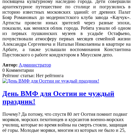
посвящена культурному наследию города. Дети совершили
архитектурное путешествие по столице и погрузились в
историю известных московских зданий: от древних Палат
Бояр Романовых до модернистского клуба завода «Каучук».
Артисты провели юных зрителей через разные эпохи,
показали, как менялся облик города. Ребята узнали об одном
из первых пушкинских музеев в усадьбе Остафьево,
почувствовали атмосферу первых месяцев семейной жизни
Александра Сергеевича и Натальи Николаевны в квартире на
Арбате, а также услышали воспоминания Константина
Паустовского о работе кондуктором в Миусском депо.
Автор:
Администратор
0 Комментарии
Рейтинг статьи: Нет рейтинга
День ВМФ для Осетии не чуждый
праздник!
Почему? Да потому, что спустя 80 лет Осетия помнит подвиг
моряков, морских пехотинцев и курсантов военно-морских
училищ, которые во время войны на смерть стояли, защищая
её горы. Молодые моряки, многим из которых не было и 25,