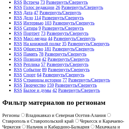
RSS
Встреча
73
Развернуть/Свернуть
RSS
Голос редакции
26
Развернуть/Свернуть
RSS
Дата
47
Развернуть/Свернуть
RSS
Дело
114
Развернуть/Свернуть
RSS
Интервью
103
Развернуть/Свернуть
RSS
Сатира
9
Развернуть/Свернуть
RSS
Портрет
73
Развернуть/Свернуть
RSS
Масс-медиа
44
Развернуть/Свернуть
RSS
На книжной полке
35
Развернуть/Свернуть
RSS
Общество
181
Развернуть/Свернуть
RSS
Память
78
Развернуть/Свернуть
RSS
Позиция
42
Развернуть/Свернуть
RSS
Реплика
57
Развернуть/Свернуть
RSS
Событие
89
Развернуть/Свернуть
RSS
Спорт
64
Развернуть/Свернуть
RSS
Страницы истории
77
Развернуть/Свернуть
RSS
Творчество
159
Развернуть/Свернуть
RSS
Былое и думы
42
Развернуть/Свернуть
Фильтр материалов по регионам
Регионы
Владикавказ и Северная Осетия-Алания
Ставрополь и Ставропольский край
Черкесск и Карачаево-
Черкесия
Нальчик и Кабардино-Балкария
Махачкала и