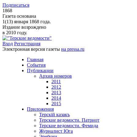
Подписаться
1868
Газета основана
1(13) января 1868 года.
Издание возрождено
в 2010 году.
Вход
Регистрация
Электронная версия газеты
на pressa.ru
Главная
События
Публикации
Архив номеров
2011
2012
2013
2014
2015
Приложения
Терскiй казакъ
Терские ведомости. Патриот
Терские ведомости. Фемида
Журналист Юга
Эребуни