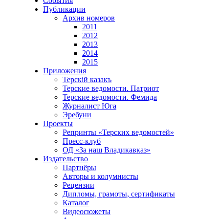
События
Публикации
Архив номеров
2011
2012
2013
2014
2015
Приложения
Терскiй казакъ
Терские ведомости. Патриот
Терские ведомости. Фемида
Журналист Юга
Эребуни
Проекты
Репринты «Терских ведомостей»
Пресс-клуб
ОД «За наш Владикавказ»
Издательство
Партнёры
Авторы и колумнисты
Рецензии
Дипломы, грамоты, сертификаты
Каталог
Видеосюжеты