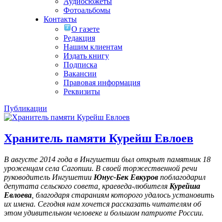
Аудиосюжеты
Фотоальбомы
Контакты
О газете
Редакция
Нашим клиентам
Издать книгу
Подписка
Вакансии
Правовая информация
Реквизиты
Публикации
Хранитель памяти Курейш Евлоев
В августе 2014 года в Ингушетии был открыт памятник 18
уроженцам села Сагопши. В своей торжественной речи
руководитель Ингушетии
Юнус-Бек Евкуров
поблагодарил
депутата сельского совета, краеведа-любителя
Курейша
Евлоева
, благодаря стараниям которого удалось установить
их имена
. Сегодня нам хочется рассказать читателям об
этом удивительном человеке и большом патриоте России.