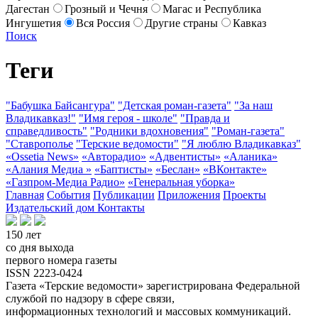
Дагестан
Грозный и Чечня
Магас и Республика
Ингушетия
Вся Россия
Другие страны
Кавказ
Поиск
Теги
"Бабушка Байсангура"
"Детская роман-газета"
"За наш
Владикавказ!"
"Имя героя - школе"
"Правда и
справедливость"
"Родники вдохновения"
"Роман-газета"
"Ставрополье
"Терские ведомости"
"Я люблю Владикавказ"
«Ossetia News»
«Авторадио»
«Адвентисты»
«Аланика»
«Алания Медиа »
«Баптисты»
«Беслан»
«ВКонтакте»
«Газпром-Медиа Радио»
«Генеральная уборка»
Главная
События
Публикации
Приложения
Проекты
Издательский дом
Контакты
150 лет
со дня выхода
первого номера газеты
ISSN 2223-0424
Газета «Терские ведомости» зарегистрирована Федеральной
службой по надзору в сфере связи,
информационных технологий и массовых коммуникаций.