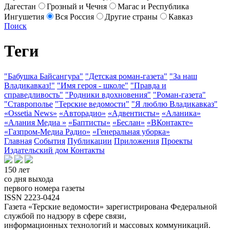
Дагестан
Грозный и Чечня
Магас и Республика
Ингушетия
Вся Россия
Другие страны
Кавказ
Поиск
Теги
"Бабушка Байсангура"
"Детская роман-газета"
"За наш
Владикавказ!"
"Имя героя - школе"
"Правда и
справедливость"
"Родники вдохновения"
"Роман-газета"
"Ставрополье
"Терские ведомости"
"Я люблю Владикавказ"
«Ossetia News»
«Авторадио»
«Адвентисты»
«Аланика»
«Алания Медиа »
«Баптисты»
«Беслан»
«ВКонтакте»
«Газпром-Медиа Радио»
«Генеральная уборка»
Главная
События
Публикации
Приложения
Проекты
Издательский дом
Контакты
150 лет
со дня выхода
первого номера газеты
ISSN 2223-0424
Газета «Терские ведомости» зарегистрирована Федеральной
службой по надзору в сфере связи,
информационных технологий и массовых коммуникаций.