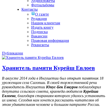
Аудиосюжеты
Фотоальбомы
Контакты
О газете
Редакция
Нашим клиентам
Издать книгу
Подписка
Вакансии
Правовая информация
Реквизиты
Публикации
Хранитель памяти Курейш Евлоев
В августе 2014 года в Ингушетии был открыт памятник 18
уроженцам села Сагопши. В своей торжественной речи
руководитель Ингушетии
Юнус-Бек Евкуров
поблагодарил
депутата сельского совета, краеведа-любителя
Курейша
Евлоева
, благодаря стараниям которого удалось установить
их имена
. Сегодня нам хочется рассказать читателям об
этом удивительном человеке и большом патриоте России.