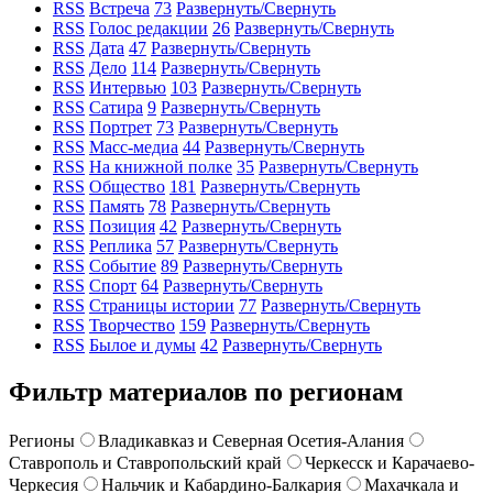
RSS
Встреча
73
Развернуть/Свернуть
RSS
Голос редакции
26
Развернуть/Свернуть
RSS
Дата
47
Развернуть/Свернуть
RSS
Дело
114
Развернуть/Свернуть
RSS
Интервью
103
Развернуть/Свернуть
RSS
Сатира
9
Развернуть/Свернуть
RSS
Портрет
73
Развернуть/Свернуть
RSS
Масс-медиа
44
Развернуть/Свернуть
RSS
На книжной полке
35
Развернуть/Свернуть
RSS
Общество
181
Развернуть/Свернуть
RSS
Память
78
Развернуть/Свернуть
RSS
Позиция
42
Развернуть/Свернуть
RSS
Реплика
57
Развернуть/Свернуть
RSS
Событие
89
Развернуть/Свернуть
RSS
Спорт
64
Развернуть/Свернуть
RSS
Страницы истории
77
Развернуть/Свернуть
RSS
Творчество
159
Развернуть/Свернуть
RSS
Былое и думы
42
Развернуть/Свернуть
Фильтр материалов по регионам
Регионы
Владикавказ и Северная Осетия-Алания
Ставрополь и Ставропольский край
Черкесск и Карачаево-
Черкесия
Нальчик и Кабардино-Балкария
Махачкала и