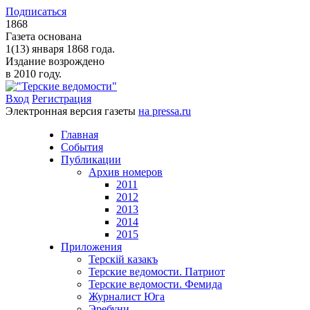
Подписаться
1868
Газета основана
1(13) января 1868 года.
Издание возрождено
в 2010 году.
Вход
Регистрация
Электронная версия газеты
на pressa.ru
Главная
События
Публикации
Архив номеров
2011
2012
2013
2014
2015
Приложения
Терскiй казакъ
Терские ведомости. Патриот
Терские ведомости. Фемида
Журналист Юга
Эребуни