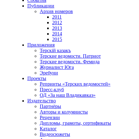
События
Публикации
Архив номеров
2011
2012
2013
2014
2015
Приложения
Терскiй казакъ
Терские ведомости. Патриот
Терские ведомости. Фемида
Журналист Юга
Эребуни
Проекты
Репринты «Терских ведомостей»
Пресс-клуб
ОД «За наш Владикавказ»
Издательство
Партнёры
Авторы и колумнисты
Рецензии
Дипломы, грамоты, сертификаты
Каталог
Видеосюжеты