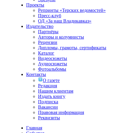
Проекты
Репринты «Терских ведомостей»
Пресс-клуб
ОД «За наш Владикавказ»
Издательство
Партнёры
Авторы и колумнисты
Рецензии
Дипломы, грамоты, сертификаты
Каталог
Видеосюжеты
Аудиосюжеты
Фотоальбомы
Контакты
О газете
Редакция
Нашим клиентам
Издать книгу
Подписка
Вакансии
Правовая информация
Реквизиты
Главная