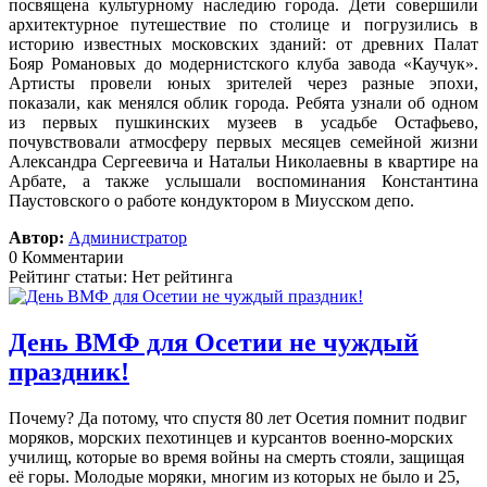
посвящена культурному наследию города. Дети совершили
архитектурное путешествие по столице и погрузились в
историю известных московских зданий: от древних Палат
Бояр Романовых до модернистского клуба завода «Каучук».
Артисты провели юных зрителей через разные эпохи,
показали, как менялся облик города. Ребята узнали об одном
из первых пушкинских музеев в усадьбе Остафьево,
почувствовали атмосферу первых месяцев семейной жизни
Александра Сергеевича и Натальи Николаевны в квартире на
Арбате, а также услышали воспоминания Константина
Паустовского о работе кондуктором в Миусском депо.
Автор:
Администратор
0 Комментарии
Рейтинг статьи: Нет рейтинга
День ВМФ для Осетии не чуждый
праздник!
Почему? Да потому, что спустя 80 лет Осетия помнит подвиг
моряков, морских пехотинцев и курсантов военно-морских
училищ, которые во время войны на смерть стояли, защищая
её горы. Молодые моряки, многим из которых не было и 25,