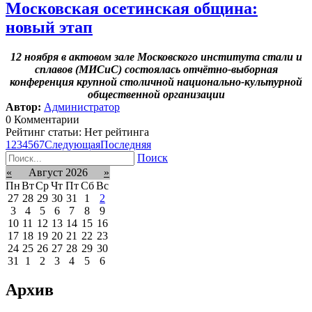
Московская осетинская община:
новый этап
12 ноября в актовом зале Московского института стали и
сплавов (МИСиС) состоялась отчётно-выборная
конференция крупной столичной национально-культурной
общественной организации
Автор:
Администратор
0 Комментарии
Рейтинг статьи: Нет рейтинга
1
2
3
4
5
6
7
Следующая
Последняя
Поиск
«
Август 2026
»
Пн
Вт
Ср
Чт
Пт
Сб
Вс
27
28
29
30
31
1
2
3
4
5
6
7
8
9
10
11
12
13
14
15
16
17
18
19
20
21
22
23
24
25
26
27
28
29
30
31
1
2
3
4
5
6
Архив