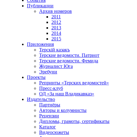
События
Публикации
Архив номеров
2011
2012
2013
2014
2015
Приложения
Терскiй казакъ
Терские ведомости. Патриот
Терские ведомости. Фемида
Журналист Юга
Эребуни
Проекты
Репринты «Терских ведомостей»
Пресс-клуб
ОД «За наш Владикавказ»
Издательство
Партнёры
Авторы и колумнисты
Рецензии
Дипломы, грамоты, сертификаты
Каталог
Видеосюжеты