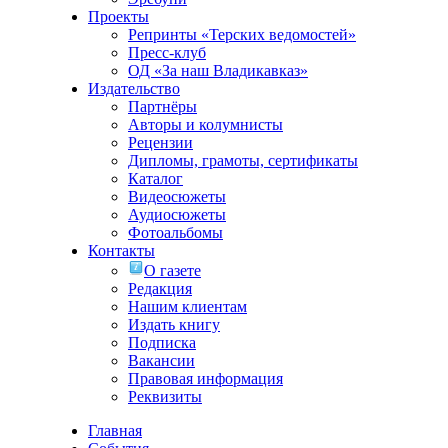
Проекты
Репринты «Терских ведомостей»
Пресс-клуб
ОД «За наш Владикавказ»
Издательство
Партнёры
Авторы и колумнисты
Рецензии
Дипломы, грамоты, сертификаты
Каталог
Видеосюжеты
Аудиосюжеты
Фотоальбомы
Контакты
О газете
Редакция
Нашим клиентам
Издать книгу
Подписка
Вакансии
Правовая информация
Реквизиты
Главная