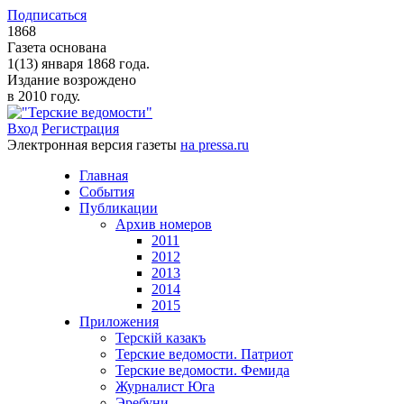
Подписаться
1868
Газета основана
1(13) января 1868 года.
Издание возрождено
в 2010 году.
Вход
Регистрация
Электронная версия газеты
на pressa.ru
Главная
События
Публикации
Архив номеров
2011
2012
2013
2014
2015
Приложения
Терскiй казакъ
Терские ведомости. Патриот
Терские ведомости. Фемида
Журналист Юга
Эребуни