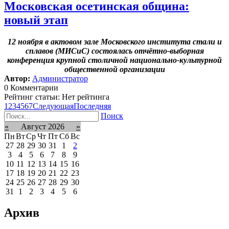
Московская осетинская община:
новый этап
12 ноября в актовом зале Московского института стали и
сплавов (МИСиС) состоялась отчётно-выборная
конференция крупной столичной национально-культурной
общественной организации
Автор:
Администратор
0 Комментарии
Рейтинг статьи: Нет рейтинга
1
2
3
4
5
6
7
Следующая
Последняя
Поиск
«
Август 2026
»
Пн
Вт
Ср
Чт
Пт
Сб
Вс
27
28
29
30
31
1
2
3
4
5
6
7
8
9
10
11
12
13
14
15
16
17
18
19
20
21
22
23
24
25
26
27
28
29
30
31
1
2
3
4
5
6
Архив