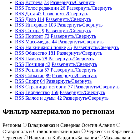
RSS
Встреча
73
Развернуть/Свернуть
RSS
Голос редакции
26
Развернуть/Свернуть
RSS
Дата
47
Развернуть/Свернуть
RSS
Дело
114
Развернуть/Свернуть
RSS
Интервью
103
Развернуть/Свернуть
RSS
Сатира
9
Развернуть/Свернуть
RSS
Портрет
73
Развернуть/Свернуть
RSS
Масс-медиа
44
Развернуть/Свернуть
RSS
На книжной полке
35
Развернуть/Свернуть
RSS
Общество
181
Развернуть/Свернуть
RSS
Память
78
Развернуть/Свернуть
RSS
Позиция
42
Развернуть/Свернуть
RSS
Реплика
57
Развернуть/Свернуть
RSS
Событие
89
Развернуть/Свернуть
RSS
Спорт
64
Развернуть/Свернуть
RSS
Страницы истории
77
Развернуть/Свернуть
RSS
Творчество
159
Развернуть/Свернуть
RSS
Былое и думы
42
Развернуть/Свернуть
Фильтр материалов по регионам
Регионы
Владикавказ и Северная Осетия-Алания
Ставрополь и Ставропольский край
Черкесск и Карачаево-
Черкесия
Нальчик и Кабардино-Балкария
Махачкала и