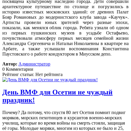
посвящена культурному наследию города. Дети совершили
архитектурное путешествие по столице и погрузились в
историю известных московских зданий: от древних Палат
Бояр Романовых до модернистского клуба завода «Каучук».
Артисты провели юных зрителей через разные эпохи,
показали, как менялся облик города. Ребята узнали об одном
из первых пушкинских музеев в усадьбе Остафьево,
почувствовали атмосферу первых месяцев семейной жизни
Александра Сергеевича и Натальи Николаевны в квартире на
Арбате, а также услышали воспоминания Константина
Паустовского о работе кондуктором в Миусском депо.
Автор:
Администратор
0 Комментарии
Рейтинг статьи: Нет рейтинга
День ВМФ для Осетии не чуждый
праздник!
Почему? Да потому, что спустя 80 лет Осетия помнит подвиг
моряков, морских пехотинцев и курсантов военно-морских
училищ, которые во время войны на смерть стояли, защищая
её горы. Молодые моряки, многим из которых не было и 25,