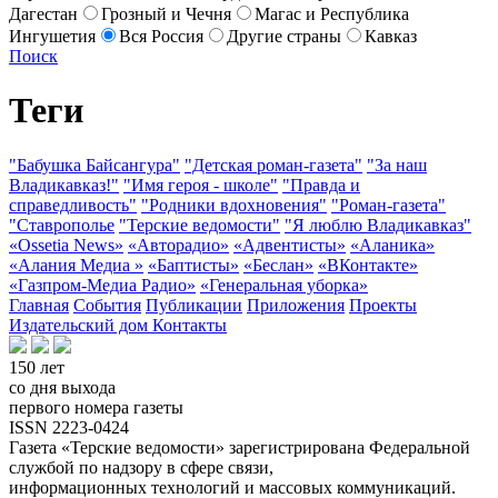
Дагестан
Грозный и Чечня
Магас и Республика
Ингушетия
Вся Россия
Другие страны
Кавказ
Поиск
Теги
"Бабушка Байсангура"
"Детская роман-газета"
"За наш
Владикавказ!"
"Имя героя - школе"
"Правда и
справедливость"
"Родники вдохновения"
"Роман-газета"
"Ставрополье
"Терские ведомости"
"Я люблю Владикавказ"
«Ossetia News»
«Авторадио»
«Адвентисты»
«Аланика»
«Алания Медиа »
«Баптисты»
«Беслан»
«ВКонтакте»
«Газпром-Медиа Радио»
«Генеральная уборка»
Главная
События
Публикации
Приложения
Проекты
Издательский дом
Контакты
150 лет
со дня выхода
первого номера газеты
ISSN 2223-0424
Газета «Терские ведомости» зарегистрирована Федеральной
службой по надзору в сфере связи,
информационных технологий и массовых коммуникаций.