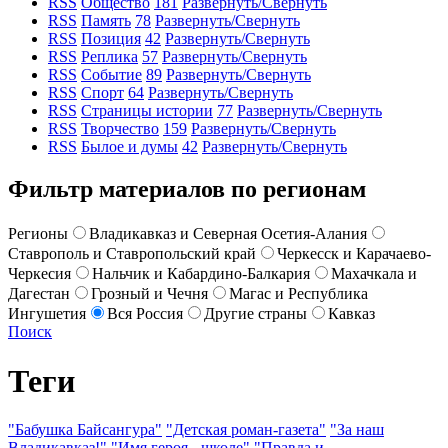
RSS
Общество
181
Развернуть/Свернуть
RSS
Память
78
Развернуть/Свернуть
RSS
Позиция
42
Развернуть/Свернуть
RSS
Реплика
57
Развернуть/Свернуть
RSS
Событие
89
Развернуть/Свернуть
RSS
Спорт
64
Развернуть/Свернуть
RSS
Страницы истории
77
Развернуть/Свернуть
RSS
Творчество
159
Развернуть/Свернуть
RSS
Былое и думы
42
Развернуть/Свернуть
Фильтр материалов по регионам
Регионы
Владикавказ и Северная Осетия-Алания
Ставрополь и Ставропольский край
Черкесск и Карачаево-
Черкесия
Нальчик и Кабардино-Балкария
Махачкала и
Дагестан
Грозный и Чечня
Магас и Республика
Ингушетия
Вся Россия
Другие страны
Кавказ
Поиск
Теги
"Бабушка Байсангура"
"Детская роман-газета"
"За наш
Владикавказ!"
"Имя героя - школе"
"Правда и