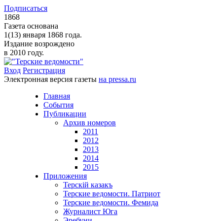
Подписаться
1868
Газета основана
1(13) января 1868 года.
Издание возрождено
в 2010 году.
Вход
Регистрация
Электронная версия газеты
на pressa.ru
Главная
События
Публикации
Архив номеров
2011
2012
2013
2014
2015
Приложения
Терскiй казакъ
Терские ведомости. Патриот
Терские ведомости. Фемида
Журналист Юга
Эребуни