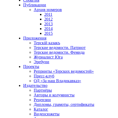
События
Публикации
Архив номеров
2011
2012
2013
2014
2015
Приложения
Терскiй казакъ
Терские ведомости. Патриот
Терские ведомости. Фемида
Журналист Юга
Эребуни
Проекты
Репринты «Терских ведомостей»
Пресс-клуб
ОД «За наш Владикавказ»
Издательство
Партнёры
Авторы и колумнисты
Рецензии
Дипломы, грамоты, сертификаты
Каталог
Видеосюжеты