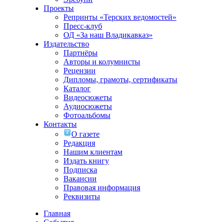
Проекты
Репринты «Терских ведомостей»
Пресс-клуб
ОД «За наш Владикавказ»
Издательство
Партнёры
Авторы и колумнисты
Рецензии
Дипломы, грамоты, сертификаты
Каталог
Видеосюжеты
Аудиосюжеты
Фотоальбомы
Контакты
О газете
Редакция
Нашим клиентам
Издать книгу
Подписка
Вакансии
Правовая информация
Реквизиты
Главная