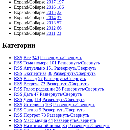
Expand/Collapse
2017
197
Expand/Collapse
2016
186
Expand/Collapse
2015
22
Expand/Collapse
2014
37
Expand/Collapse
2013
57
Expand/Collapse
2012
66
Expand/Collapse
2011
23
Категории
RSS
Все
349
Развернуть/Свернуть
RSS
Тема номера
101
Развернуть/Свернуть
RSS
Актуально
151
Развернуть/Свернуть
RSS
Экспертиза
36
Развернуть/Свернуть
RSS
Взгляд
57
Развернуть/Свернуть
RSS
Встреча
73
Развернуть/Свернуть
RSS
Голос редакции
26
Развернуть/Свернуть
RSS
Дата
47
Развернуть/Свернуть
RSS
Дело
114
Развернуть/Свернуть
RSS
Интервью
103
Развернуть/Свернуть
RSS
Сатира
9
Развернуть/Свернуть
RSS
Портрет
73
Развернуть/Свернуть
RSS
Масс-медиа
44
Развернуть/Свернуть
RSS
На книжной полке
35
Развернуть/Свернуть