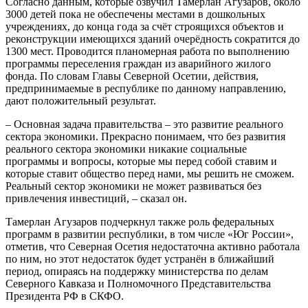
Согласно данным, которые озвучил Тамерлан Агузаров, около
3000 детей пока не обеспечены местами в дошкольных
учреждениях, до конца года за счёт строящихся объектов и
реконструкции имеющихся зданий очерёдность сократится до
1300 мест. Проводится планомерная работа по выполнению
программы переселения граждан из аварийного жилого
фонда. По словам Главы Северной Осетии, действия,
предпринимаемые в республике по данному направлению,
дают положительный результат.
– Основная задача правительства – это развитие реального
сектора экономики. Прекрасно понимаем, что без развития
реального сектора экономики никакие социальные
программы и вопросы, которые мы перед собой ставим и
которые ставит общество перед нами, мы решить не сможем.
Реальный сектор экономики не может развиваться без
привлечения инвестиций, – сказал он.
Тамерлан Агузаров подчеркнул также роль федеральных
программ в развитии республики, в том числе «Юг России»,
отметив, что Северная Осетия недостаточна активно работала
по ним, но этот недостаток будет устранён в ближайший
период, опираясь на поддержку министерства по делам
Северного Кавказа и Полномочного Представительства
Президента РФ в СКФО.