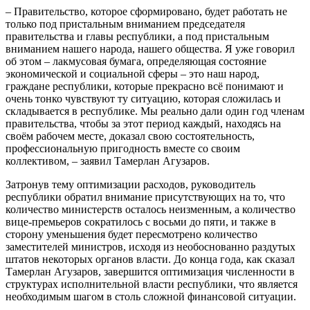
– Правительство, которое сформировано, будет работать не
только под пристальным вниманием председателя
правительства и главы республики, а под пристальным
вниманием нашего народа, нашего общества. Я уже говорил
об этом – лакмусовая бумага, определяющая состояние
экономической и социальной сферы – это наш народ,
граждане республики, которые прекрасно всё понимают и
очень тонко чувствуют ту ситуацию, которая сложилась и
складывается в республике. Мы реально дали один год членам
правительства, чтобы за этот период каждый, находясь на
своём рабочем месте, доказал свою состоятельность,
профессиональную пригодность вместе со своим
коллективом, – заявил Тамерлан Агузаров.
Затронув тему оптимизации расходов, руководитель
республики обратил внимание присутствующих на то, что
количество министерств осталось неизменным, а количество
вице-премьеров сократилось с восьми до пяти, и также в
сторону уменьшения будет пересмотрено количество
заместителей министров, исходя из необоснованно раздутых
штатов некоторых органов власти. До конца года, как сказал
Тамерлан Агузаров, завершится оптимизация численности в
структурах исполнительной власти республики, что является
необходимым шагом в столь сложной финансовой ситуации.