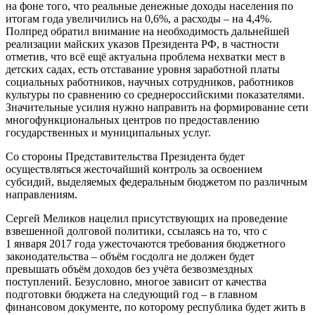
на фоне того, что реальные денежные доходы населения по
итогам года увеличились на 0,6%, а расходы – на 4,4%.
Полпред обратил внимание на необходимость дальнейшей
реализации майских указов Президента РФ, в частности
отметив, что всё ещё актуальна проблема нехватки мест в
детских садах, есть отставание уровня заработной платы
социальных работников, научных сотрудников, работников
культуры по сравнению со среднероссийскими показателями.
Значительные усилия нужно направить на формирование сети
многофункциональных центров по предоставлению
государственных и муниципальных услуг.
Со стороны Представительства Президента будет
осуществляться жесточайший контроль за освоением
субсидий, выделяемых федеральным бюджетом по различным
направлениям.
Сергей Меликов нацелил присутствующих на проведение
взвешенной долговой политики, ссылаясь на то, что с
1 января 2017 года ужесточаются требования бюджетного
законодательства – объём госдолга не должен будет
превышать объём доходов без учёта безвозмездных
поступлений. Безусловно, многое зависит от качества
подготовки бюджета на следующий год – в главном
финансовом документе, по которому республика будет жить в