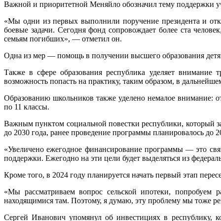
Важной и приоритетной Меняйло обозначил тему поддержки у
«Мы одни из первых выполнили поручение президента и откр
боевые задачи. Сегодня фонд сопровождает более ста челове
семьям погибших», — отметил он.
Одна из мер — помощь в получении высшего образования детям
Также в сфере образования республика уделяет внимание т
возможность попасть на практику, таким образом, в дальнейш
Образованию школьников также уделено немалое внимание: от
по 11 классы.
Важным пунктом социальной повестки республики, который зат
до 2030 года, ранее проведение программы планировалось до 2
«Увеличено ежегодное финансирование программы — это связа
поддержки. Ежегодно на эти цели будет выделяться из федера
Кроме того, в 2024 году планируется начать первый этап пере
«Мы рассматриваем вопрос сельской ипотеки, попробуем р
находящимися там. Поэтому, я думаю, эту проблему мы тоже ре
Сергей Иванович упомянул об инвестициях в республику, к