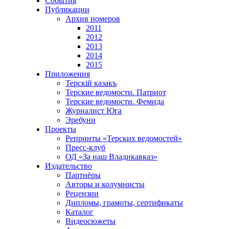
События
Публикации
Архив номеров
2011
2012
2013
2014
2015
Приложения
Терскiй казакъ
Терские ведомости. Патриот
Терские ведомости. Фемида
Журналист Юга
Эребуни
Проекты
Репринты «Терских ведомостей»
Пресс-клуб
ОД «За наш Владикавказ»
Издательство
Партнёры
Авторы и колумнисты
Рецензии
Дипломы, грамоты, сертификаты
Каталог
Видеосюжеты