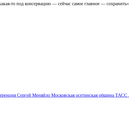
 какая-то под консервацию — сейчас самое главное — сохранить»
ференция
Сергей Меняйло
Московская осетинская община
ТАСС