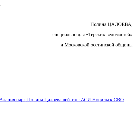
.
Полина ЦАЛОЕВА,
специально для «Терских ведомостей»
и Московской осетинской общины
Алания парк
Полина Цалоева
рейтинг АСИ
Норильск
СВО