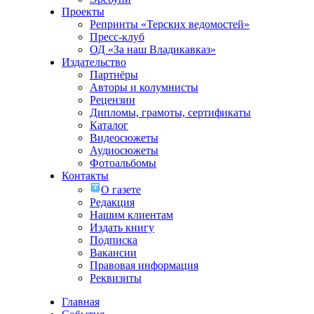
Проекты
Репринты «Терских ведомостей»
Пресс-клуб
ОД «За наш Владикавказ»
Издательство
Партнёры
Авторы и колумнисты
Рецензии
Дипломы, грамоты, сертификаты
Каталог
Видеосюжеты
Аудиосюжеты
Фотоальбомы
Контакты
О газете
Редакция
Нашим клиентам
Издать книгу
Подписка
Вакансии
Правовая информация
Реквизиты
Главная