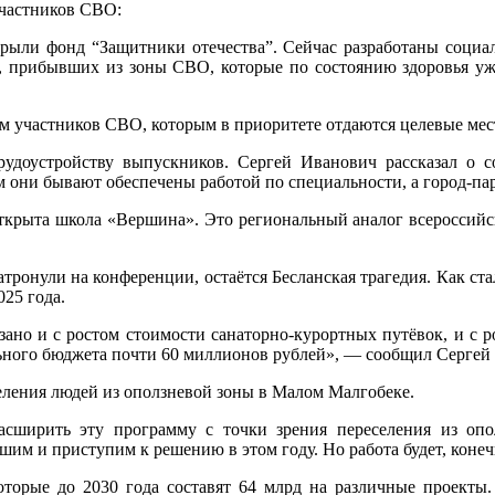
частников СВО:
ыли фонд “Защитники отечества”. Сейчас разработаны социал
к, прибывших из зоны СВО, которые по состоянию здоровья уже
 участников СВО, которым в приоритете отдаются целевые мест
рудоустройству выпускников. Сергей Иванович рассказал о 
ем они бывают обеспечены работой по специальности, а город-
крыта школа «Вершина». Это региональный аналог всероссийско
ронули на конференции, остаётся Бесланская трагедия. Как стал
025 года.
но и с ростом стоимости санаторно-курортных путёвок, и с р
льного бюджета почти 60 миллионов рублей», — сообщил Сергей
селения людей из оползневой зоны в Малом Малгобеке.
асширить эту программу с точки зрения переселения из о
шим и приступим к решению в этом году. Но работа будет, коне
оторые до 2030 года составят 64 млрд на различные проекты.