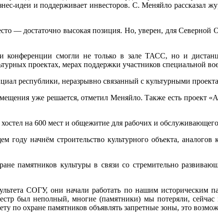
знес-идеи и поддерживает инвесторов. С. Меняйло рассказал жу
есто — достаточно высокая позиция. Но, уверен, для Северной Ос
ики конференции смогли не только в зале ТАСС, но и дист
ьтурных проектах, мерах поддержки участников специальной во
циал республики, неразрывно связанный с культурными проект
змещения уже решается, отметил Меняйло. Также есть проект «Ал
хостел на 600 мест и общежитие для рабочих и обслуживающего 
м году начнём строительство культурного объекта, аналогов к
ране памятников культуры в связи со стремительно развивающи
акультета СОГУ, они начали работать по нашим историческим п
естр был неполный, многие (памятники) мы потеряли, сейчас 
ту по охране памятников объявлять запретные зоны, это возмож