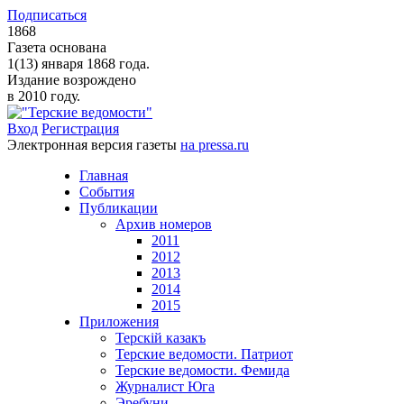
Подписаться
1868
Газета основана
1(13) января 1868 года.
Издание возрождено
в 2010 году.
Вход
Регистрация
Электронная версия газеты
на pressa.ru
Главная
События
Публикации
Архив номеров
2011
2012
2013
2014
2015
Приложения
Терскiй казакъ
Терские ведомости. Патриот
Терские ведомости. Фемида
Журналист Юга
Эребуни