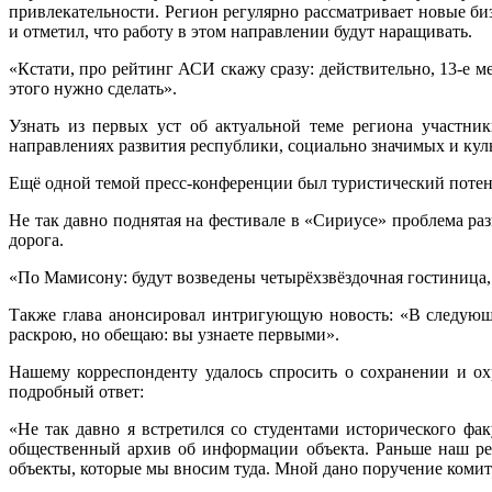
привлекательности. Регион регулярно рассматривает новые би
и отметил, что работу в этом направлении будут наращивать.
«Кстати, про рейтинг АСИ скажу сразу: действительно, 13-е м
этого нужно сделать».
Узнать из первых уст об актуальной теме региона участн
направлениях развития республики, социально значимых и кул
Ещё одной темой пресс-конференции был туристический потен
Не так давно поднятая на фестивале в «Сириусе» проблема ра
дорога.
«По Мамисону: будут возведены четырёхзвёздочная гостиница, 
Также глава анонсировал интригующую новость: «В следующе
раскрою, но обещаю: вы узнаете первыми».
Нашему корреспонденту удалось спросить о сохранении и ох
подробный ответ:
«Не так давно я встретился со студентами исторического ф
общественный архив об информации объекта. Раньше наш ре
объекты, которые мы вносим туда. Мной дано поручение комите