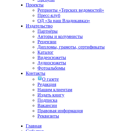
Проекты
Репринты «Терских ведомостей»
Пресс-клуб
ОД «За наш Владикавказ»
Издательство
Партнёры
Авторы и колумнисты
Рецензии
Дипломы, грамоты, сертификаты
Каталог
Видеосюжеты
Аудиосюжеты
Фотоальбомы
Контакты
О газете
Редакция
Нашим клиентам
Издать книгу
Подписка
Вакансии
Правовая информация
Реквизиты
Главная