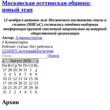
Московская осетинская община:
новый этап
12 ноября в актовом зале Московского института стали и
сплавов (МИСиС) состоялась отчётно-выборная
конференция крупной столичной национально-культурной
общественной организации
Автор:
Администратор
0 Комментарии
Рейтинг статьи: Нет рейтинга
1
2
3
4
5
6
7
Следующая
Последняя
Поиск
«
Август 2026
»
Пн
Вт
Ср
Чт
Пт
Сб
Вс
27
28
29
30
31
1
2
3
4
5
6
7
8
9
10
11
12
13
14
15
16
17
18
19
20
21
22
23
24
25
26
27
28
29
30
31
1
2
3
4
5
6
Архив