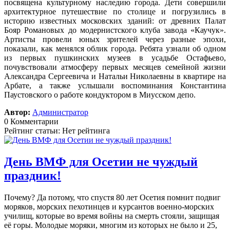
посвящена культурному наследию города. Дети совершили
архитектурное путешествие по столице и погрузились в
историю известных московских зданий: от древних Палат
Бояр Романовых до модернистского клуба завода «Каучук».
Артисты провели юных зрителей через разные эпохи,
показали, как менялся облик города. Ребята узнали об одном
из первых пушкинских музеев в усадьбе Остафьево,
почувствовали атмосферу первых месяцев семейной жизни
Александра Сергеевича и Натальи Николаевны в квартире на
Арбате, а также услышали воспоминания Константина
Паустовского о работе кондуктором в Миусском депо.
Автор:
Администратор
0 Комментарии
Рейтинг статьи: Нет рейтинга
День ВМФ для Осетии не чуждый
праздник!
Почему? Да потому, что спустя 80 лет Осетия помнит подвиг
моряков, морских пехотинцев и курсантов военно-морских
училищ, которые во время войны на смерть стояли, защищая
её горы. Молодые моряки, многим из которых не было и 25,