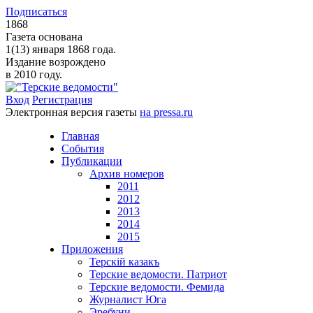
Подписаться
1868
Газета основана
1(13) января 1868 года.
Издание возрождено
в 2010 году.
Вход
Регистрация
Электронная версия газеты
на pressa.ru
Главная
События
Публикации
Архив номеров
2011
2012
2013
2014
2015
Приложения
Терскiй казакъ
Терские ведомости. Патриот
Терские ведомости. Фемида
Журналист Юга
Эребуни