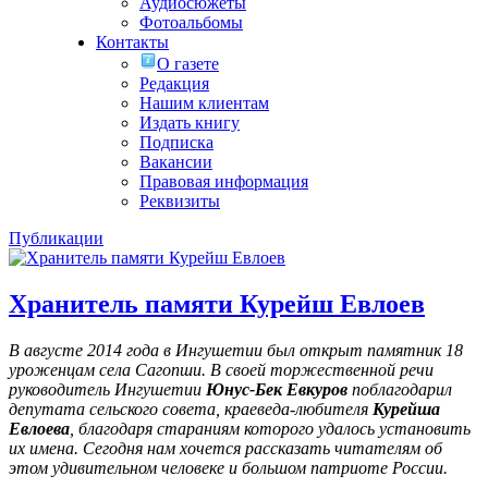
Аудиосюжеты
Фотоальбомы
Контакты
О газете
Редакция
Нашим клиентам
Издать книгу
Подписка
Вакансии
Правовая информация
Реквизиты
Публикации
Хранитель памяти Курейш Евлоев
В августе 2014 года в Ингушетии был открыт памятник 18
уроженцам села Сагопши. В своей торжественной речи
руководитель Ингушетии
Юнус-Бек Евкуров
поблагодарил
депутата сельского совета, краеведа-любителя
Курейша
Евлоева
, благодаря стараниям которого удалось установить
их имена
. Сегодня нам хочется рассказать читателям об
этом удивительном человеке и большом патриоте России.