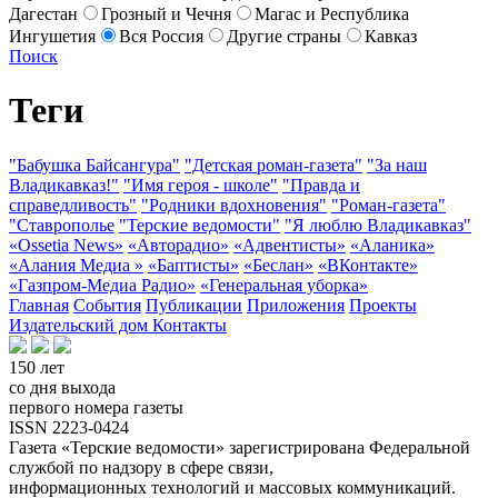
Дагестан
Грозный и Чечня
Магас и Республика
Ингушетия
Вся Россия
Другие страны
Кавказ
Поиск
Теги
"Бабушка Байсангура"
"Детская роман-газета"
"За наш
Владикавказ!"
"Имя героя - школе"
"Правда и
справедливость"
"Родники вдохновения"
"Роман-газета"
"Ставрополье
"Терские ведомости"
"Я люблю Владикавказ"
«Ossetia News»
«Авторадио»
«Адвентисты»
«Аланика»
«Алания Медиа »
«Баптисты»
«Беслан»
«ВКонтакте»
«Газпром-Медиа Радио»
«Генеральная уборка»
Главная
События
Публикации
Приложения
Проекты
Издательский дом
Контакты
150 лет
со дня выхода
первого номера газеты
ISSN 2223-0424
Газета «Терские ведомости» зарегистрирована Федеральной
службой по надзору в сфере связи,
информационных технологий и массовых коммуникаций.