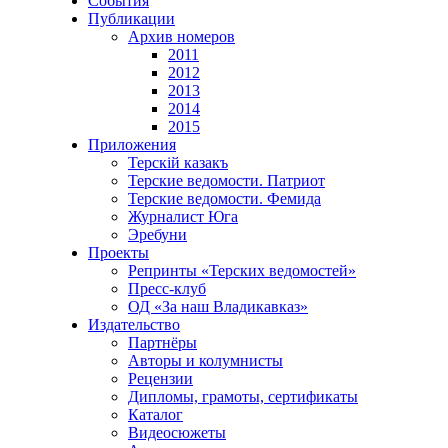
События
Публикации
Архив номеров
2011
2012
2013
2014
2015
Приложения
Терскiй казакъ
Терские ведомости. Патриот
Терские ведомости. Фемида
Журналист Юга
Эребуни
Проекты
Репринты «Терских ведомостей»
Пресс-клуб
ОД «За наш Владикавказ»
Издательство
Партнёры
Авторы и колумнисты
Рецензии
Дипломы, грамоты, сертификаты
Каталог
Видеосюжеты