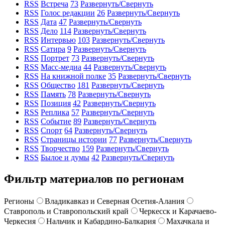
RSS
Встреча
73
Развернуть/Свернуть
RSS
Голос редакции
26
Развернуть/Свернуть
RSS
Дата
47
Развернуть/Свернуть
RSS
Дело
114
Развернуть/Свернуть
RSS
Интервью
103
Развернуть/Свернуть
RSS
Сатира
9
Развернуть/Свернуть
RSS
Портрет
73
Развернуть/Свернуть
RSS
Масс-медиа
44
Развернуть/Свернуть
RSS
На книжной полке
35
Развернуть/Свернуть
RSS
Общество
181
Развернуть/Свернуть
RSS
Память
78
Развернуть/Свернуть
RSS
Позиция
42
Развернуть/Свернуть
RSS
Реплика
57
Развернуть/Свернуть
RSS
Событие
89
Развернуть/Свернуть
RSS
Спорт
64
Развернуть/Свернуть
RSS
Страницы истории
77
Развернуть/Свернуть
RSS
Творчество
159
Развернуть/Свернуть
RSS
Былое и думы
42
Развернуть/Свернуть
Фильтр материалов по регионам
Регионы
Владикавказ и Северная Осетия-Алания
Ставрополь и Ставропольский край
Черкесск и Карачаево-
Черкесия
Нальчик и Кабардино-Балкария
Махачкала и