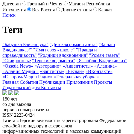
Дагестан
Грозный и Чечня
Магас и Республика
Ингушетия
Вся Россия
Другие страны
Кавказ
Поиск
Теги
"Бабушка Байсангура"
"Детская роман-газета"
"За наш
Владикавказ!"
"Имя героя - школе"
"Правда и
справедливость"
"Родники вдохновения"
"Роман-газета"
"Ставрополье
"Терские ведомости"
"Я люблю Владикавказ"
«Ossetia News»
«Авторадио»
«Адвентисты»
«Аланика»
«Алания Медиа »
«Баптисты»
«Беслан»
«ВКонтакте»
«Газпром-Медиа Радио»
«Генеральная уборка»
Главная
События
Публикации
Приложения
Проекты
Издательский дом
Контакты
150 лет
со дня выхода
первого номера газеты
ISSN 2223-0424
Газета «Терские ведомости» зарегистрирована Федеральной
службой по надзору в сфере связи,
информационных технологий и массовых коммуникаций.