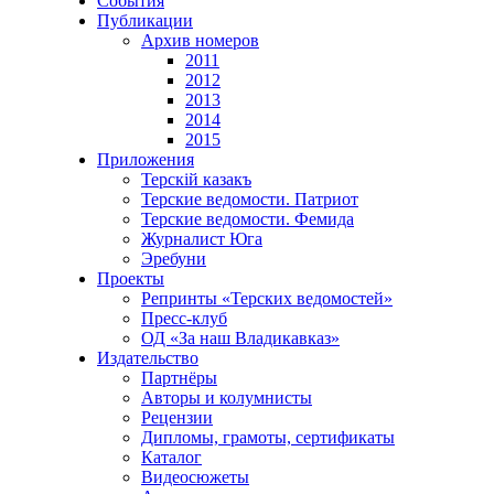
События
Публикации
Архив номеров
2011
2012
2013
2014
2015
Приложения
Терскiй казакъ
Терские ведомости. Патриот
Терские ведомости. Фемида
Журналист Юга
Эребуни
Проекты
Репринты «Терских ведомостей»
Пресс-клуб
ОД «За наш Владикавказ»
Издательство
Партнёры
Авторы и колумнисты
Рецензии
Дипломы, грамоты, сертификаты
Каталог
Видеосюжеты