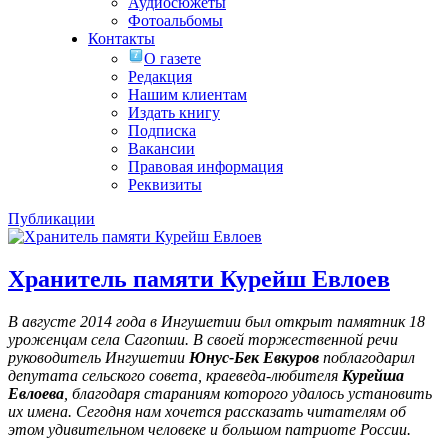
Аудиосюжеты
Фотоальбомы
Контакты
О газете
Редакция
Нашим клиентам
Издать книгу
Подписка
Вакансии
Правовая информация
Реквизиты
Публикации
Хранитель памяти Курейш Евлоев
В августе 2014 года в Ингушетии был открыт памятник 18
уроженцам села Сагопши. В своей торжественной речи
руководитель Ингушетии
Юнус-Бек Евкуров
поблагодарил
депутата сельского совета, краеведа-любителя
Курейша
Евлоева
, благодаря стараниям которого удалось установить
их имена
. Сегодня нам хочется рассказать читателям об
этом удивительном человеке и большом патриоте России.