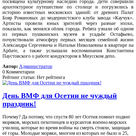
посвящена культурному наследию города. Дети совершили
архитектурное путешествие по столице и погрузились в
историю известных московских зданий: от древних Палат
Бояр Романовых до модернистского клуба завода «Каучук».
Артисты провели юных зрителей через разные эпохи,
показали, как менялся облик города. Ребята узнали об одном
из первых пушкинских музеев в усадьбе Остафьево,
почувствовали атмосферу первых месяцев семейной жизни
Александра Сергеевича и Натальи Николаевны в квартире на
Арбате, а также услышали воспоминания Константина
Паустовского о работе кондуктором в Миусском депо.
Автор:
Администратор
0 Комментарии
Рейтинг статьи: Нет рейтинга
День ВМФ для Осетии не чуждый
праздник!
Почему? Да потому, что спустя 80 лет Осетия помнит подвиг
моряков, морских пехотинцев и курсантов военно-морских
училищ, которые во время войны на смерть стояли, защищая
её горы. Молодые моряки, многим из которых не было и 25,