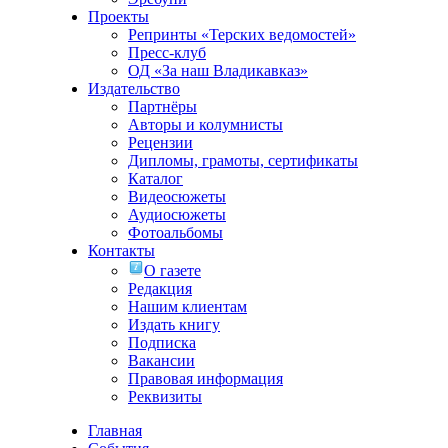
Проекты
Репринты «Терских ведомостей»
Пресс-клуб
ОД «За наш Владикавказ»
Издательство
Партнёры
Авторы и колумнисты
Рецензии
Дипломы, грамоты, сертификаты
Каталог
Видеосюжеты
Аудиосюжеты
Фотоальбомы
Контакты
О газете
Редакция
Нашим клиентам
Издать книгу
Подписка
Вакансии
Правовая информация
Реквизиты
Главная