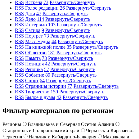
RSS
Встреча
73
Развернуть/Свернуть
RSS
Голос редакции
26
Развернуть/Свернуть
RSS
Дата
47
Развернуть/Свернуть
RSS
Дело
114
Развернуть/Свернуть
RSS
Интервью
103
Развернуть/Свернуть
RSS
Сатира
9
Развернуть/Свернуть
RSS
Портрет
73
Развернуть/Свернуть
RSS
Масс-медиа
44
Развернуть/Свернуть
RSS
На книжной полке
35
Развернуть/Свернуть
RSS
Общество
181
Развернуть/Свернуть
RSS
Память
78
Развернуть/Свернуть
RSS
Позиция
42
Развернуть/Свернуть
RSS
Реплика
57
Развернуть/Свернуть
RSS
Событие
89
Развернуть/Свернуть
RSS
Спорт
64
Развернуть/Свернуть
RSS
Страницы истории
77
Развернуть/Свернуть
RSS
Творчество
159
Развернуть/Свернуть
RSS
Былое и думы
42
Развернуть/Свернуть
Фильтр материалов по регионам
Регионы
Владикавказ и Северная Осетия-Алания
Ставрополь и Ставропольский край
Черкесск и Карачаево-
Черкесия
Нальчик и Кабардино-Балкария
Махачкала и