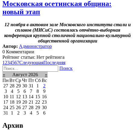
Московская осетинская община:
новый этап
12 ноября в актовом зале Московского института стали и
сплавов (МИСиС) состоялась отчётно-выборная
конференция крупной столичной национально-культурной
общественной организации
Автор:
Администратор
0 Комментарии
Рейтинг статьи: Нет рейтинга
1
2
3
4
5
6
7
Следующая
Последняя
Поиск
«
Август 2026
»
Пн
Вт
Ср
Чт
Пт
Сб
Вс
27
28
29
30
31
1
2
3
4
5
6
7
8
9
10
11
12
13
14
15
16
17
18
19
20
21
22
23
24
25
26
27
28
29
30
31
1
2
3
4
5
6
Архив