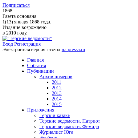
Подписаться
1868
Газета основана
1(13) января 1868 года.
Издание возрождено
в 2010 году.
Вход
Регистрация
Электронная версия газеты
на pressa.ru
Главная
События
Публикации
Архив номеров
2011
2012
2013
2014
2015
Приложения
Терскiй казакъ
Терские ведомости. Патриот
Терские ведомости. Фемида
Журналист Юга
Эребуни