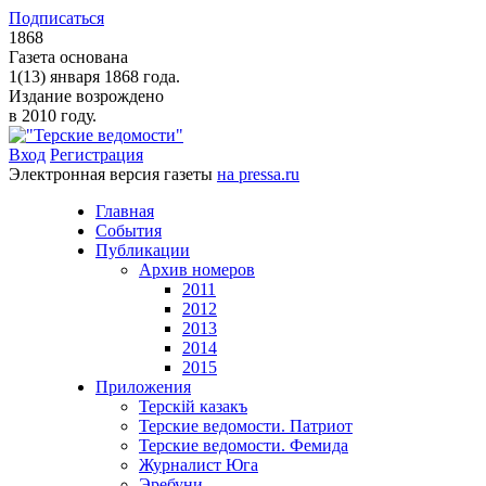
Подписаться
1868
Газета основана
1(13) января 1868 года.
Издание возрождено
в 2010 году.
Вход
Регистрация
Электронная версия газеты
на pressa.ru
Главная
События
Публикации
Архив номеров
2011
2012
2013
2014
2015
Приложения
Терскiй казакъ
Терские ведомости. Патриот
Терские ведомости. Фемида
Журналист Юга
Эребуни