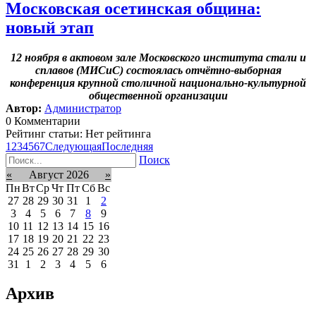
Московская осетинская община:
новый этап
12 ноября в актовом зале Московского института стали и
сплавов (МИСиС) состоялась отчётно-выборная
конференция крупной столичной национально-культурной
общественной организации
Автор:
Администратор
0 Комментарии
Рейтинг статьи: Нет рейтинга
1
2
3
4
5
6
7
Следующая
Последняя
Поиск
«
Август 2026
»
Пн
Вт
Ср
Чт
Пт
Сб
Вс
27
28
29
30
31
1
2
3
4
5
6
7
8
9
10
11
12
13
14
15
16
17
18
19
20
21
22
23
24
25
26
27
28
29
30
31
1
2
3
4
5
6
Архив