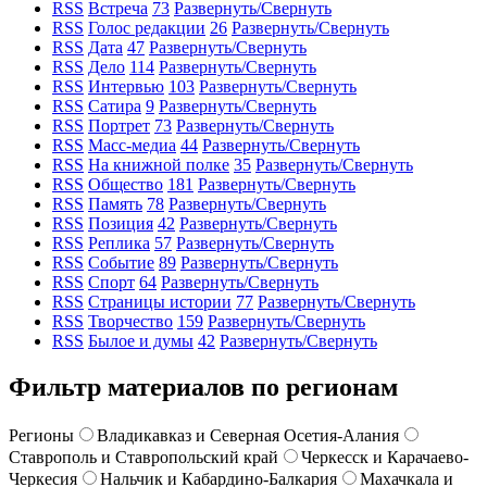
RSS
Встреча
73
Развернуть/Свернуть
RSS
Голос редакции
26
Развернуть/Свернуть
RSS
Дата
47
Развернуть/Свернуть
RSS
Дело
114
Развернуть/Свернуть
RSS
Интервью
103
Развернуть/Свернуть
RSS
Сатира
9
Развернуть/Свернуть
RSS
Портрет
73
Развернуть/Свернуть
RSS
Масс-медиа
44
Развернуть/Свернуть
RSS
На книжной полке
35
Развернуть/Свернуть
RSS
Общество
181
Развернуть/Свернуть
RSS
Память
78
Развернуть/Свернуть
RSS
Позиция
42
Развернуть/Свернуть
RSS
Реплика
57
Развернуть/Свернуть
RSS
Событие
89
Развернуть/Свернуть
RSS
Спорт
64
Развернуть/Свернуть
RSS
Страницы истории
77
Развернуть/Свернуть
RSS
Творчество
159
Развернуть/Свернуть
RSS
Былое и думы
42
Развернуть/Свернуть
Фильтр материалов по регионам
Регионы
Владикавказ и Северная Осетия-Алания
Ставрополь и Ставропольский край
Черкесск и Карачаево-
Черкесия
Нальчик и Кабардино-Балкария
Махачкала и