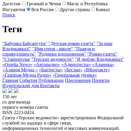
Дагестан
Грозный и Чечня
Магас и Республика
Ингушетия
Вся Россия
Другие страны
Кавказ
Поиск
Теги
"Бабушка Байсангура"
"Детская роман-газета"
"За наш
Владикавказ!"
"Имя героя - школе"
"Правда и
справедливость"
"Родники вдохновения"
"Роман-газета"
"Ставрополье
"Терские ведомости"
"Я люблю Владикавказ"
«Ossetia News»
«Авторадио»
«Адвентисты»
«Аланика»
«Алания Медиа »
«Баптисты»
«Беслан»
«ВКонтакте»
«Газпром-Медиа Радио»
«Генеральная уборка»
Главная
События
Публикации
Приложения
Проекты
Издательский дом
Контакты
150 лет
со дня выхода
первого номера газеты
ISSN 2223-0424
Газета «Терские ведомости» зарегистрирована Федеральной
службой по надзору в сфере связи,
информационных технологий и массовых коммуникаций.