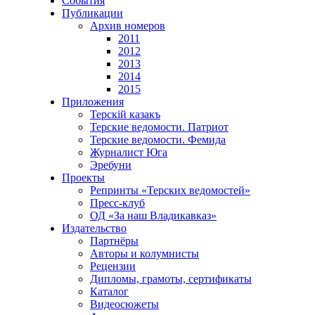
События
Публикации
Архив номеров
2011
2012
2013
2014
2015
Приложения
Терскiй казакъ
Терские ведомости. Патриот
Терские ведомости. Фемида
Журналист Юга
Эребуни
Проекты
Репринты «Терских ведомостей»
Пресс-клуб
ОД «За наш Владикавказ»
Издательство
Партнёры
Авторы и колумнисты
Рецензии
Дипломы, грамоты, сертификаты
Каталог
Видеосюжеты