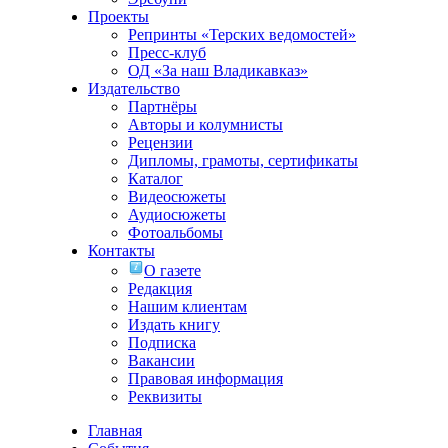
Проекты
Репринты «Терских ведомостей»
Пресс-клуб
ОД «За наш Владикавказ»
Издательство
Партнёры
Авторы и колумнисты
Рецензии
Дипломы, грамоты, сертификаты
Каталог
Видеосюжеты
Аудиосюжеты
Фотоальбомы
Контакты
О газете
Редакция
Нашим клиентам
Издать книгу
Подписка
Вакансии
Правовая информация
Реквизиты
Главная