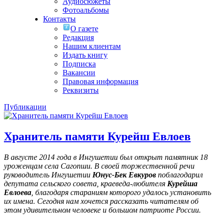
Аудиосюжеты
Фотоальбомы
Контакты
О газете
Редакция
Нашим клиентам
Издать книгу
Подписка
Вакансии
Правовая информация
Реквизиты
Публикации
Хранитель памяти Курейш Евлоев
В августе 2014 года в Ингушетии был открыт памятник 18
уроженцам села Сагопши. В своей торжественной речи
руководитель Ингушетии
Юнус-Бек Евкуров
поблагодарил
депутата сельского совета, краеведа-любителя
Курейша
Евлоева
, благодаря стараниям которого удалось установить
их имена
. Сегодня нам хочется рассказать читателям об
этом удивительном человеке и большом патриоте России.