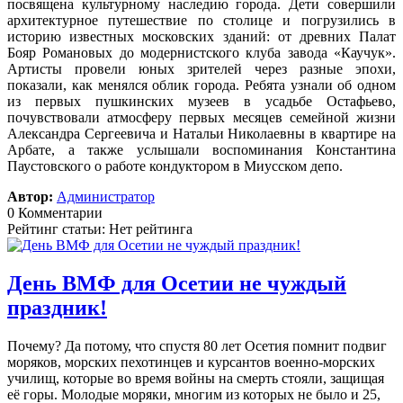
посвящена культурному наследию города. Дети совершили
архитектурное путешествие по столице и погрузились в
историю известных московских зданий: от древних Палат
Бояр Романовых до модернистского клуба завода «Каучук».
Артисты провели юных зрителей через разные эпохи,
показали, как менялся облик города. Ребята узнали об одном
из первых пушкинских музеев в усадьбе Остафьево,
почувствовали атмосферу первых месяцев семейной жизни
Александра Сергеевича и Натальи Николаевны в квартире на
Арбате, а также услышали воспоминания Константина
Паустовского о работе кондуктором в Миусском депо.
Автор:
Администратор
0 Комментарии
Рейтинг статьи: Нет рейтинга
День ВМФ для Осетии не чуждый
праздник!
Почему? Да потому, что спустя 80 лет Осетия помнит подвиг
моряков, морских пехотинцев и курсантов военно-морских
училищ, которые во время войны на смерть стояли, защищая
её горы. Молодые моряки, многим из которых не было и 25,