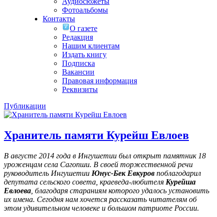
Аудиосюжеты
Фотоальбомы
Контакты
О газете
Редакция
Нашим клиентам
Издать книгу
Подписка
Вакансии
Правовая информация
Реквизиты
Публикации
Хранитель памяти Курейш Евлоев
В августе 2014 года в Ингушетии был открыт памятник 18
уроженцам села Сагопши. В своей торжественной речи
руководитель Ингушетии
Юнус-Бек Евкуров
поблагодарил
депутата сельского совета, краеведа-любителя
Курейша
Евлоева
, благодаря стараниям которого удалось установить
их имена
. Сегодня нам хочется рассказать читателям об
этом удивительном человеке и большом патриоте России.