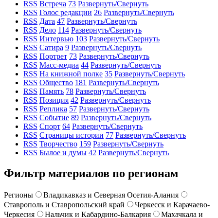
RSS
Встреча
73
Развернуть/Свернуть
RSS
Голос редакции
26
Развернуть/Свернуть
RSS
Дата
47
Развернуть/Свернуть
RSS
Дело
114
Развернуть/Свернуть
RSS
Интервью
103
Развернуть/Свернуть
RSS
Сатира
9
Развернуть/Свернуть
RSS
Портрет
73
Развернуть/Свернуть
RSS
Масс-медиа
44
Развернуть/Свернуть
RSS
На книжной полке
35
Развернуть/Свернуть
RSS
Общество
181
Развернуть/Свернуть
RSS
Память
78
Развернуть/Свернуть
RSS
Позиция
42
Развернуть/Свернуть
RSS
Реплика
57
Развернуть/Свернуть
RSS
Событие
89
Развернуть/Свернуть
RSS
Спорт
64
Развернуть/Свернуть
RSS
Страницы истории
77
Развернуть/Свернуть
RSS
Творчество
159
Развернуть/Свернуть
RSS
Былое и думы
42
Развернуть/Свернуть
Фильтр материалов по регионам
Регионы
Владикавказ и Северная Осетия-Алания
Ставрополь и Ставропольский край
Черкесск и Карачаево-
Черкесия
Нальчик и Кабардино-Балкария
Махачкала и