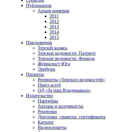
События
Публикации
Архив номеров
2011
2012
2013
2014
2015
Приложения
Терскiй казакъ
Терские ведомости. Патриот
Терские ведомости. Фемида
Журналист Юга
Эребуни
Проекты
Репринты «Терских ведомостей»
Пресс-клуб
ОД «За наш Владикавказ»
Издательство
Партнёры
Авторы и колумнисты
Рецензии
Дипломы, грамоты, сертификаты
Каталог
Видеосюжеты