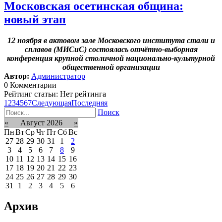
Московская осетинская община:
новый этап
12 ноября в актовом зале Московского института стали и
сплавов (МИСиС) состоялась отчётно-выборная
конференция крупной столичной национально-культурной
общественной организации
Автор:
Администратор
0 Комментарии
Рейтинг статьи: Нет рейтинга
1
2
3
4
5
6
7
Следующая
Последняя
Поиск
«
Август 2026
»
Пн
Вт
Ср
Чт
Пт
Сб
Вс
27
28
29
30
31
1
2
3
4
5
6
7
8
9
10
11
12
13
14
15
16
17
18
19
20
21
22
23
24
25
26
27
28
29
30
31
1
2
3
4
5
6
Архив