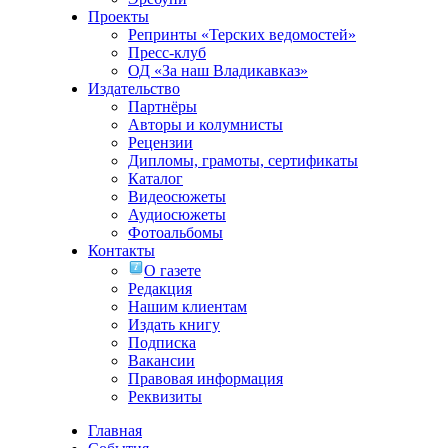
Проекты
Репринты «Терских ведомостей»
Пресс-клуб
ОД «За наш Владикавказ»
Издательство
Партнёры
Авторы и колумнисты
Рецензии
Дипломы, грамоты, сертификаты
Каталог
Видеосюжеты
Аудиосюжеты
Фотоальбомы
Контакты
О газете
Редакция
Нашим клиентам
Издать книгу
Подписка
Вакансии
Правовая информация
Реквизиты
Главная