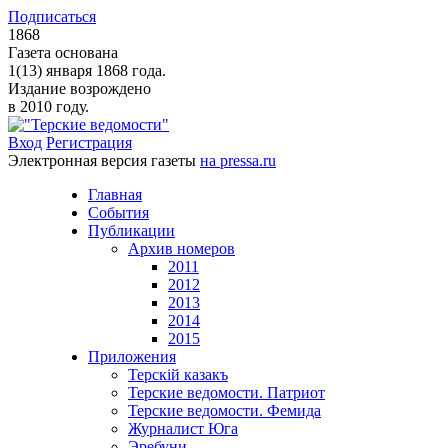
Подписаться
1868
Газета основана
1(13) января 1868 года.
Издание возрождено
в 2010 году.
Вход
Регистрация
Электронная версия газеты
на pressa.ru
Главная
События
Публикации
Архив номеров
2011
2012
2013
2014
2015
Приложения
Терскiй казакъ
Терские ведомости. Патриот
Терские ведомости. Фемида
Журналист Юга
Эребуни