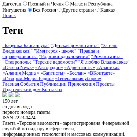
Дагестан
Грозный и Чечня
Магас и Республика
Ингушетия
Вся Россия
Другие страны
Кавказ
Поиск
Теги
"Бабушка Байсангура"
"Детская роман-газета"
"За наш
Владикавказ!"
"Имя героя - школе"
"Правда и
справедливость"
"Родники вдохновения"
"Роман-газета"
"Ставрополье
"Терские ведомости"
"Я люблю Владикавказ"
«Ossetia News»
«Авторадио»
«Адвентисты»
«Аланика»
«Алания Медиа »
«Баптисты»
«Беслан»
«ВКонтакте»
«Газпром-Медиа Радио»
«Генеральная уборка»
Главная
События
Публикации
Приложения
Проекты
Издательский дом
Контакты
150 лет
со дня выхода
первого номера газеты
ISSN 2223-0424
Газета «Терские ведомости» зарегистрирована Федеральной
службой по надзору в сфере связи,
информационных технологий и массовых коммуникаций.