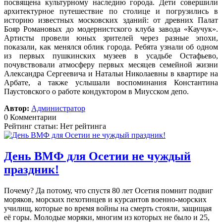
посвящена культурному наследию города. Дети совершили
архитектурное путешествие по столице и погрузились в
историю известных московских зданий: от древних Палат
Бояр Романовых до модернистского клуба завода «Каучук».
Артисты провели юных зрителей через разные эпохи,
показали, как менялся облик города. Ребята узнали об одном
из первых пушкинских музеев в усадьбе Остафьево,
почувствовали атмосферу первых месяцев семейной жизни
Александра Сергеевича и Натальи Николаевны в квартире на
Арбате, а также услышали воспоминания Константина
Паустовского о работе кондуктором в Миусском депо.
Автор:
Администратор
0 Комментарии
Рейтинг статьи: Нет рейтинга
День ВМФ для Осетии не чуждый
праздник!
Почему? Да потому, что спустя 80 лет Осетия помнит подвиг
моряков, морских пехотинцев и курсантов военно-морских
училищ, которые во время войны на смерть стояли, защищая
её горы. Молодые моряки, многим из которых не было и 25,