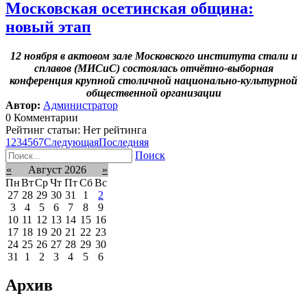
Московская осетинская община:
новый этап
12 ноября в актовом зале Московского института стали и
сплавов (МИСиС) состоялась отчётно-выборная
конференция крупной столичной национально-культурной
общественной организации
Автор:
Администратор
0 Комментарии
Рейтинг статьи: Нет рейтинга
1
2
3
4
5
6
7
Следующая
Последняя
Поиск
«
Август 2026
»
Пн
Вт
Ср
Чт
Пт
Сб
Вс
27
28
29
30
31
1
2
3
4
5
6
7
8
9
10
11
12
13
14
15
16
17
18
19
20
21
22
23
24
25
26
27
28
29
30
31
1
2
3
4
5
6
Архив