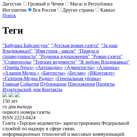
Дагестан
Грозный и Чечня
Магас и Республика
Ингушетия
Вся Россия
Другие страны
Кавказ
Поиск
Теги
"Бабушка Байсангура"
"Детская роман-газета"
"За наш
Владикавказ!"
"Имя героя - школе"
"Правда и
справедливость"
"Родники вдохновения"
"Роман-газета"
"Ставрополье
"Терские ведомости"
"Я люблю Владикавказ"
«Ossetia News»
«Авторадио»
«Адвентисты»
«Аланика»
«Алания Медиа »
«Баптисты»
«Беслан»
«ВКонтакте»
«Газпром-Медиа Радио»
«Генеральная уборка»
Главная
События
Публикации
Приложения
Проекты
Издательский дом
Контакты
150 лет
со дня выхода
первого номера газеты
ISSN 2223-0424
Газета «Терские ведомости» зарегистрирована Федеральной
службой по надзору в сфере связи,
информационных технологий и массовых коммуникаций.