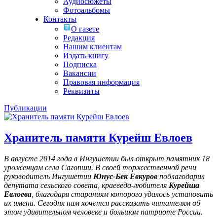
Аудиосюжеты
Фотоальбомы
Контакты
О газете
Редакция
Нашим клиентам
Издать книгу
Подписка
Вакансии
Правовая информация
Реквизиты
Публикации
Хранитель памяти Курейш Евлоев
В августе 2014 года в Ингушетии был открыт памятник 18
уроженцам села Сагопши. В своей торжественной речи
руководитель Ингушетии
Юнус-Бек Евкуров
поблагодарил
депутата сельского совета, краеведа-любителя
Курейша
Евлоева
, благодаря стараниям которого удалось установить
их имена
. Сегодня нам хочется рассказать читателям об
этом удивительном человеке и большом патриоте России.