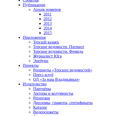
События
Публикации
Архив номеров
2011
2012
2013
2014
2015
Приложения
Терскiй казакъ
Терские ведомости. Патриот
Терские ведомости. Фемида
Журналист Юга
Эребуни
Проекты
Репринты «Терских ведомостей»
Пресс-клуб
ОД «За наш Владикавказ»
Издательство
Партнёры
Авторы и колумнисты
Рецензии
Дипломы, грамоты, сертификаты
Каталог
Видеосюжеты