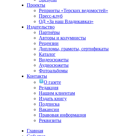
Проекты
Репринты «Терских ведомостей»
Пресс-клуб
ОД «За наш Владикавказ»
Издательство
Партнёры
Авторы и колумнисты
Рецензии
Дипломы, грамоты, сертификаты
Каталог
Видеосюжеты
Аудиосюжеты
Фотоальбомы
Контакты
О газете
Редакция
Нашим клиентам
Издать книгу
Подписка
Вакансии
Правовая информация
Реквизиты
Главная