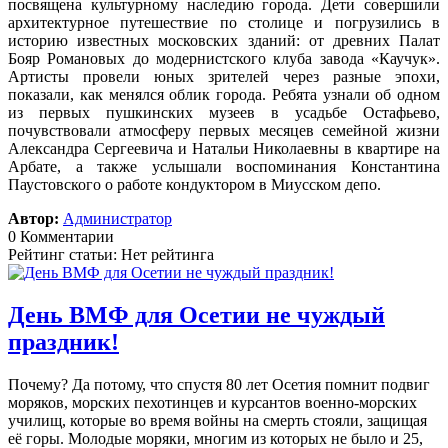
посвящена культурному наследию города. Дети совершили
архитектурное путешествие по столице и погрузились в
историю известных московских зданий: от древних Палат
Бояр Романовых до модернистского клуба завода «Каучук».
Артисты провели юных зрителей через разные эпохи,
показали, как менялся облик города. Ребята узнали об одном
из первых пушкинских музеев в усадьбе Остафьево,
почувствовали атмосферу первых месяцев семейной жизни
Александра Сергеевича и Натальи Николаевны в квартире на
Арбате, а также услышали воспоминания Константина
Паустовского о работе кондуктором в Миусском депо.
Автор:
Администратор
0 Комментарии
Рейтинг статьи: Нет рейтинга
День ВМФ для Осетии не чуждый
праздник!
Почему? Да потому, что спустя 80 лет Осетия помнит подвиг
моряков, морских пехотинцев и курсантов военно-морских
училищ, которые во время войны на смерть стояли, защищая
её горы. Молодые моряки, многим из которых не было и 25,