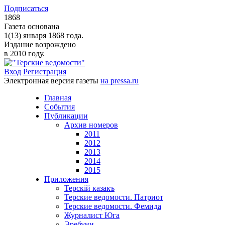
Подписаться
1868
Газета основана
1(13) января 1868 года.
Издание возрождено
в 2010 году.
Вход
Регистрация
Электронная версия газеты
на pressa.ru
Главная
События
Публикации
Архив номеров
2011
2012
2013
2014
2015
Приложения
Терскiй казакъ
Терские ведомости. Патриот
Терские ведомости. Фемида
Журналист Юга
Эребуни