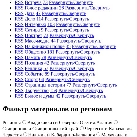
RSS
Встреча
73
Развернуть/Свернуть
RSS
Голос редакции
26
Развернуть/Свернуть
RSS
Дата
47
Развернуть/Свернуть
RSS
Дело
114
Развернуть/Свернуть
RSS
Интервью
103
Развернуть/Свернуть
RSS
Сатира
9
Развернуть/Свернуть
RSS
Портрет
73
Развернуть/Свернуть
RSS
Масс-медиа
44
Развернуть/Свернуть
RSS
На книжной полке
35
Развернуть/Свернуть
RSS
Общество
181
Развернуть/Свернуть
RSS
Память
78
Развернуть/Свернуть
RSS
Позиция
42
Развернуть/Свернуть
RSS
Реплика
57
Развернуть/Свернуть
RSS
Событие
89
Развернуть/Свернуть
RSS
Спорт
64
Развернуть/Свернуть
RSS
Страницы истории
77
Развернуть/Свернуть
RSS
Творчество
159
Развернуть/Свернуть
RSS
Былое и думы
42
Развернуть/Свернуть
Фильтр материалов по регионам
Регионы
Владикавказ и Северная Осетия-Алания
Ставрополь и Ставропольский край
Черкесск и Карачаево-
Черкесия
Нальчик и Кабардино-Балкария
Махачкала и