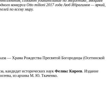
нтеллектом, создают удивительные по энергетике, эмоциям
ого конкурса Otto milioni 2017 года Аюб Ибрагимов — яркий,
елей по всему миру.
авказа — Храма Рождества Пресвятой Богородицы (Осетинской
за, кандидат исторических наук
Феликс Киреев
. Издание
осеева, из архива М. Ю. Ткаченко.