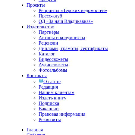
Проекты
Репринты «Терских ведомостей»
Пресс-клуб
ОД «За наш Владикавказ»
Издательство
Партнёры
Авторы и колумнисты
Рецензии
Дипломы, грамоты, сертификаты
Каталог
Видеосюжеты
Аудиосюжеты
Фотоальбомы
Контакты
О газете
Редакция
Нашим клиентам
Издать книгу
Подписка
Вакансии
Правовая информация
Реквизиты
Главная