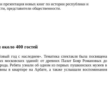
 презентация новых книг по истории республики и
сти, представители общественности.
 около 400 гостей
Новый год с наследием».
Тематика спектакля была посвящена
ых московских зданий: от древних Палат Бояр Романовых до
орода. Ребята узнали об одном из первых пушкинских музеев в
евны в квартире на Арбате, а также услышали воспоминания