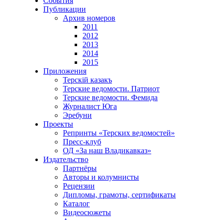
События
Публикации
Архив номеров
2011
2012
2013
2014
2015
Приложения
Терскiй казакъ
Терские ведомости. Патриот
Терские ведомости. Фемида
Журналист Юга
Эребуни
Проекты
Репринты «Терских ведомостей»
Пресс-клуб
ОД «За наш Владикавказ»
Издательство
Партнёры
Авторы и колумнисты
Рецензии
Дипломы, грамоты, сертификаты
Каталог
Видеосюжеты