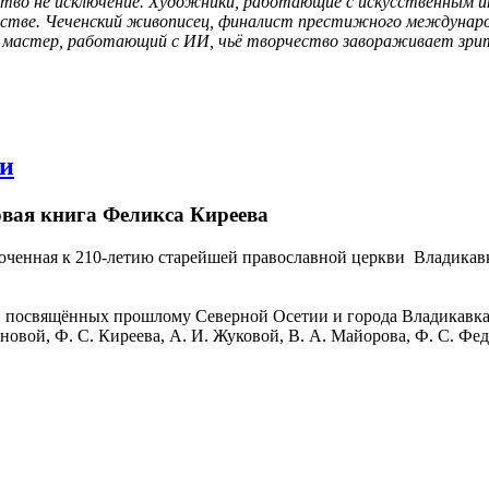
тво не исключение. Художники, работающие с искусственным и
сстве. Чеченский живописец, финалист престижного международн
й мастер, работающий с ИИ, чьё творчество завораживает зрит
ви
овая книга Феликса Киреева
иуроченная к 210-летию старейшей православной церкви Владик
г, посвящённых прошлому Северной Осетии и города Владикавка
овой, Ф. С. Киреева, А. И. Жуковой, В. А. Майорова, Ф. С. Фед