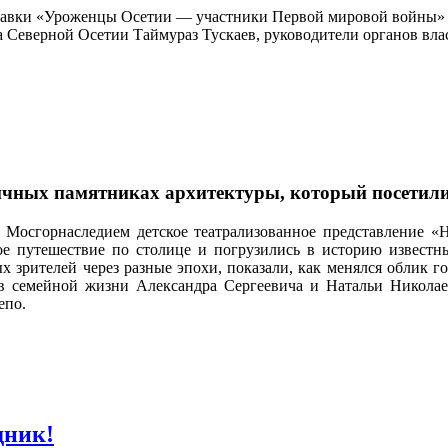
авки «Уроженцы Осетии — участники Первой мировой войны» и
 Северной Осетии Таймураз Тускаев, руководители органов вла
личных памятниках архитектуры, который посетили
 Мосгорнаследием детское театрализованное представление «
ое путешествие по столице и погрузились в историю известн
 зрителей через разные эпохи, показали, как менялся облик г
ев семейной жизни Александра Сергеевича и Натальи Никола
епо.
дник!