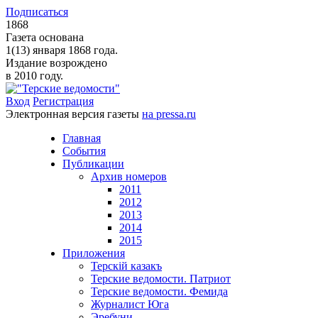
Подписаться
1868
Газета основана
1(13) января 1868 года.
Издание возрождено
в 2010 году.
Вход
Регистрация
Электронная версия газеты
на pressa.ru
Главная
События
Публикации
Архив номеров
2011
2012
2013
2014
2015
Приложения
Терскiй казакъ
Терские ведомости. Патриот
Терские ведомости. Фемида
Журналист Юга
Эребуни