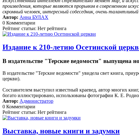
Искусственный интеллект стремительно меняет мир, и искусс
произведения, которые являются прорывом в современном иску
скромный человек, интересный собеседник, очень талантливы
Автор:
Анна БУЛАХ
0 Комментарии
Рейтинг статьи: Нет рейтинга
Издание к 210-летию Осетинской церк
В издательстве "Терские ведомости" выпущена н
В издательстве "Терские ведомости" увидела свет книга, пр
церкви).
Составителем выступил известный краевед, автор многих кни
богато иллюстрировано, использованы фотографии К. Е. Родион
Автор:
Администратор
0 Комментарии
Рейтинг статьи: Нет рейтинга
Выставка, новые книги и задумки