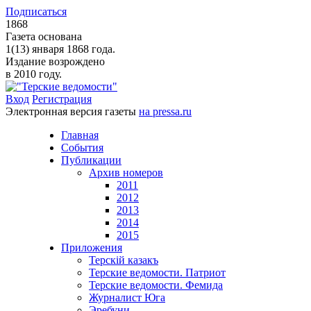
Подписаться
1868
Газета основана
1(13) января 1868 года.
Издание возрождено
в 2010 году.
Вход
Регистрация
Электронная версия газеты
на pressa.ru
Главная
События
Публикации
Архив номеров
2011
2012
2013
2014
2015
Приложения
Терскiй казакъ
Терские ведомости. Патриот
Терские ведомости. Фемида
Журналист Юга
Эребуни