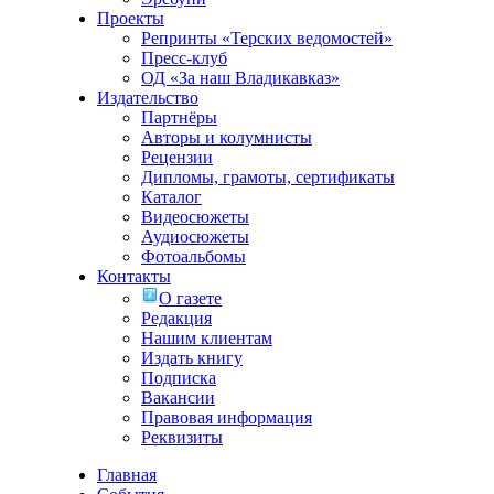
Проекты
Репринты «Терских ведомостей»
Пресс-клуб
ОД «За наш Владикавказ»
Издательство
Партнёры
Авторы и колумнисты
Рецензии
Дипломы, грамоты, сертификаты
Каталог
Видеосюжеты
Аудиосюжеты
Фотоальбомы
Контакты
О газете
Редакция
Нашим клиентам
Издать книгу
Подписка
Вакансии
Правовая информация
Реквизиты
Главная