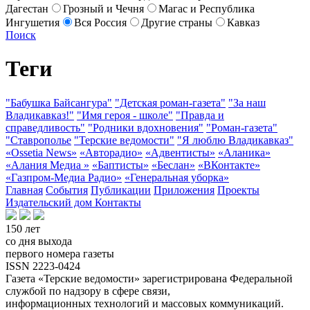
Дагестан
Грозный и Чечня
Магас и Республика
Ингушетия
Вся Россия
Другие страны
Кавказ
Поиск
Теги
"Бабушка Байсангура"
"Детская роман-газета"
"За наш
Владикавказ!"
"Имя героя - школе"
"Правда и
справедливость"
"Родники вдохновения"
"Роман-газета"
"Ставрополье
"Терские ведомости"
"Я люблю Владикавказ"
«Ossetia News»
«Авторадио»
«Адвентисты»
«Аланика»
«Алания Медиа »
«Баптисты»
«Беслан»
«ВКонтакте»
«Газпром-Медиа Радио»
«Генеральная уборка»
Главная
События
Публикации
Приложения
Проекты
Издательский дом
Контакты
150 лет
со дня выхода
первого номера газеты
ISSN 2223-0424
Газета «Терские ведомости» зарегистрирована Федеральной
службой по надзору в сфере связи,
информационных технологий и массовых коммуникаций.