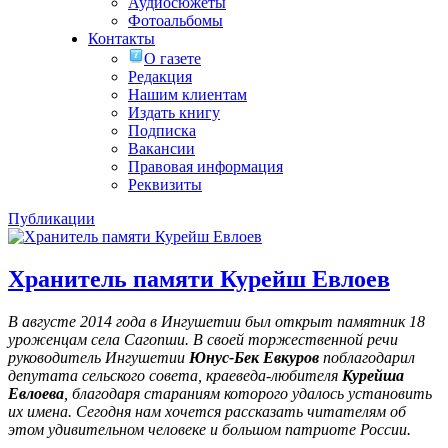
Аудиосюжеты
Фотоальбомы
Контакты
О газете
Редакция
Нашим клиентам
Издать книгу
Подписка
Вакансии
Правовая информация
Реквизиты
Публикации
Хранитель памяти Курейш Евлоев
В августе 2014 года в Ингушетии был открыт памятник 18
уроженцам села Сагопши. В своей торжественной речи
руководитель Ингушетии
Юнус-Бек Евкуров
поблагодарил
депутата сельского совета, краеведа-любителя
Курейша
Евлоева
, благодаря стараниям которого удалось установить
их имена
. Сегодня нам хочется рассказать читателям об
этом удивительном человеке и большом патриоте России.