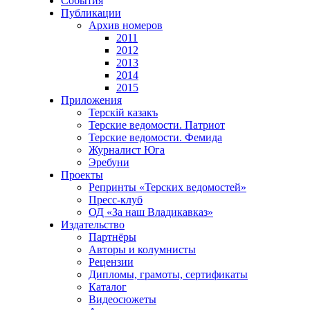
События
Публикации
Архив номеров
2011
2012
2013
2014
2015
Приложения
Терскiй казакъ
Терские ведомости. Патриот
Терские ведомости. Фемида
Журналист Юга
Эребуни
Проекты
Репринты «Терских ведомостей»
Пресс-клуб
ОД «За наш Владикавказ»
Издательство
Партнёры
Авторы и колумнисты
Рецензии
Дипломы, грамоты, сертификаты
Каталог
Видеосюжеты