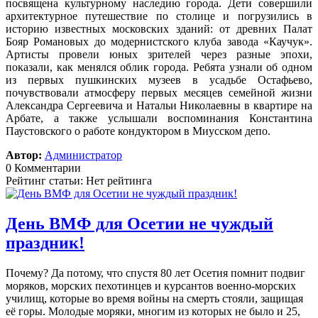
посвящена культурному наследию города. Дети совершили
архитектурное путешествие по столице и погрузились в
историю известных московских зданий: от древних Палат
Бояр Романовых до модернистского клуба завода «Каучук».
Артисты провели юных зрителей через разные эпохи,
показали, как менялся облик города. Ребята узнали об одном
из первых пушкинских музеев в усадьбе Остафьево,
почувствовали атмосферу первых месяцев семейной жизни
Александра Сергеевича и Натальи Николаевны в квартире на
Арбате, а также услышали воспоминания Константина
Паустовского о работе кондуктором в Миусском депо.
Автор:
Администратор
0 Комментарии
Рейтинг статьи: Нет рейтинга
День ВМФ для Осетии не чуждый
праздник!
Почему? Да потому, что спустя 80 лет Осетия помнит подвиг
моряков, морских пехотинцев и курсантов военно-морских
училищ, которые во время войны на смерть стояли, защищая
её горы. Молодые моряки, многим из которых не было и 25,