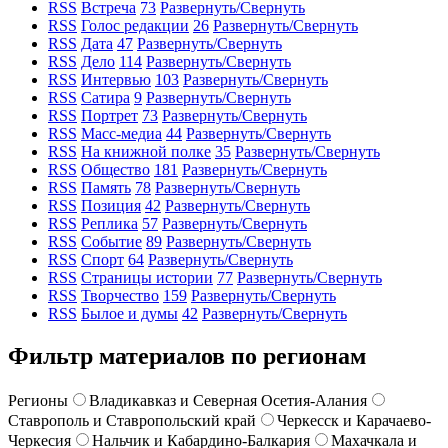
RSS
Встреча
73
Развернуть/Свернуть
RSS
Голос редакции
26
Развернуть/Свернуть
RSS
Дата
47
Развернуть/Свернуть
RSS
Дело
114
Развернуть/Свернуть
RSS
Интервью
103
Развернуть/Свернуть
RSS
Сатира
9
Развернуть/Свернуть
RSS
Портрет
73
Развернуть/Свернуть
RSS
Масс-медиа
44
Развернуть/Свернуть
RSS
На книжной полке
35
Развернуть/Свернуть
RSS
Общество
181
Развернуть/Свернуть
RSS
Память
78
Развернуть/Свернуть
RSS
Позиция
42
Развернуть/Свернуть
RSS
Реплика
57
Развернуть/Свернуть
RSS
Событие
89
Развернуть/Свернуть
RSS
Спорт
64
Развернуть/Свернуть
RSS
Страницы истории
77
Развернуть/Свернуть
RSS
Творчество
159
Развернуть/Свернуть
RSS
Былое и думы
42
Развернуть/Свернуть
Фильтр материалов по регионам
Регионы
Владикавказ и Северная Осетия-Алания
Ставрополь и Ставропольский край
Черкесск и Карачаево-
Черкесия
Нальчик и Кабардино-Балкария
Махачкала и