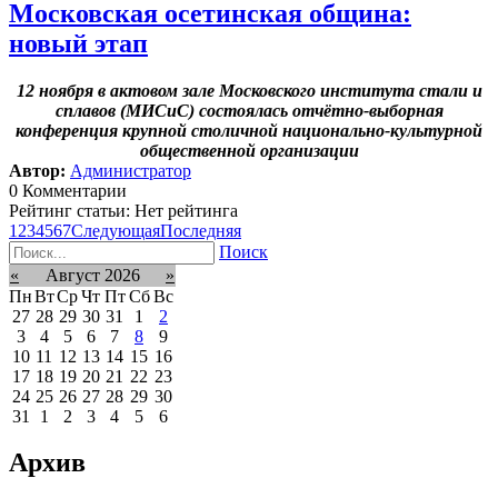
Московская осетинская община:
новый этап
12 ноября в актовом зале Московского института стали и
сплавов (МИСиС) состоялась отчётно-выборная
конференция крупной столичной национально-культурной
общественной организации
Автор:
Администратор
0 Комментарии
Рейтинг статьи: Нет рейтинга
1
2
3
4
5
6
7
Следующая
Последняя
Поиск
«
Август 2026
»
Пн
Вт
Ср
Чт
Пт
Сб
Вс
27
28
29
30
31
1
2
3
4
5
6
7
8
9
10
11
12
13
14
15
16
17
18
19
20
21
22
23
24
25
26
27
28
29
30
31
1
2
3
4
5
6
Архив