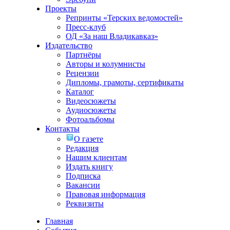
Проекты
Репринты «Терских ведомостей»
Пресс-клуб
ОД «За наш Владикавказ»
Издательство
Партнёры
Авторы и колумнисты
Рецензии
Дипломы, грамоты, сертификаты
Каталог
Видеосюжеты
Аудиосюжеты
Фотоальбомы
Контакты
О газете
Редакция
Нашим клиентам
Издать книгу
Подписка
Вакансии
Правовая информация
Реквизиты
Главная