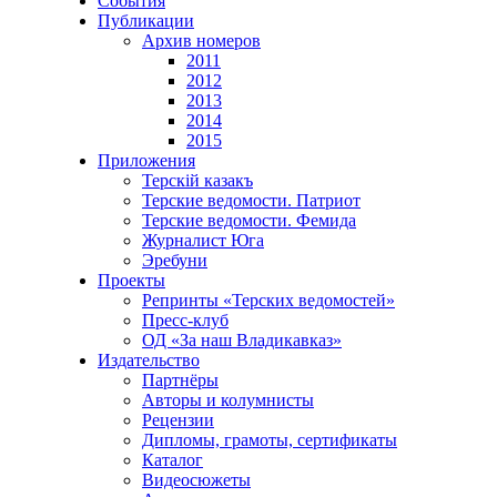
События
Публикации
Архив номеров
2011
2012
2013
2014
2015
Приложения
Терскiй казакъ
Терские ведомости. Патриот
Терские ведомости. Фемида
Журналист Юга
Эребуни
Проекты
Репринты «Терских ведомостей»
Пресс-клуб
ОД «За наш Владикавказ»
Издательство
Партнёры
Авторы и колумнисты
Рецензии
Дипломы, грамоты, сертификаты
Каталог
Видеосюжеты