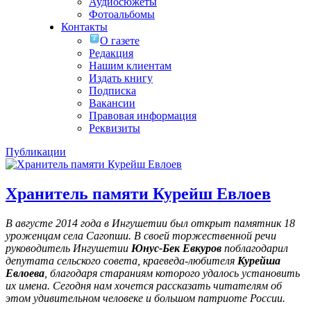
Аудиосюжеты
Фотоальбомы
Контакты
О газете
Редакция
Нашим клиентам
Издать книгу
Подписка
Вакансии
Правовая информация
Реквизиты
Публикации
Хранитель памяти Курейш Евлоев
В августе 2014 года в Ингушетии был открыт памятник 18
уроженцам села Сагопши. В своей торжественной речи
руководитель Ингушетии
Юнус-Бек Евкуров
поблагодарил
депутата сельского совета, краеведа-любителя
Курейша
Евлоева
, благодаря стараниям которого удалось установить
их имена
. Сегодня нам хочется рассказать читателям об
этом удивительном человеке и большом патриоте России.