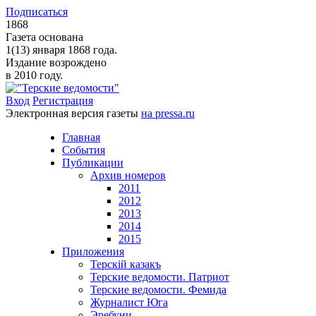
Подписаться
1868
Газета основана
1(13) января 1868 года.
Издание возрождено
в 2010 году.
Вход
Регистрация
Электронная версия газеты
на pressa.ru
Главная
События
Публикации
Архив номеров
2011
2012
2013
2014
2015
Приложения
Терскiй казакъ
Терские ведомости. Патриот
Терские ведомости. Фемида
Журналист Юга
Эребуни