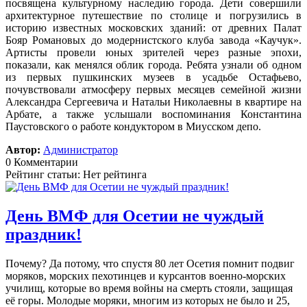
посвящена культурному наследию города. Дети совершили
архитектурное путешествие по столице и погрузились в
историю известных московских зданий: от древних Палат
Бояр Романовых до модернистского клуба завода «Каучук».
Артисты провели юных зрителей через разные эпохи,
показали, как менялся облик города. Ребята узнали об одном
из первых пушкинских музеев в усадьбе Остафьево,
почувствовали атмосферу первых месяцев семейной жизни
Александра Сергеевича и Натальи Николаевны в квартире на
Арбате, а также услышали воспоминания Константина
Паустовского о работе кондуктором в Миусском депо.
Автор:
Администратор
0 Комментарии
Рейтинг статьи: Нет рейтинга
День ВМФ для Осетии не чуждый
праздник!
Почему? Да потому, что спустя 80 лет Осетия помнит подвиг
моряков, морских пехотинцев и курсантов военно-морских
училищ, которые во время войны на смерть стояли, защищая
её горы. Молодые моряки, многим из которых не было и 25,