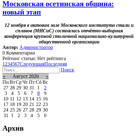
Московская осетинская община:
новый этап
12 ноября в актовом зале Московского института стали и
сплавов (МИСиС) состоялась отчётно-выборная
конференция крупной столичной национально-культурной
общественной организации
Автор:
Администратор
0 Комментарии
Рейтинг статьи: Нет рейтинга
1
2
3
4
5
6
7
Следующая
Последняя
Поиск
«
Август 2026
»
Пн
Вт
Ср
Чт
Пт
Сб
Вс
27
28
29
30
31
1
2
3
4
5
6
7
8
9
10
11
12
13
14
15
16
17
18
19
20
21
22
23
24
25
26
27
28
29
30
31
1
2
3
4
5
6
Архив