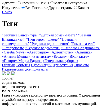
Дагестан
Грозный и Чечня
Магас и Республика
Ингушетия
Вся Россия
Другие страны
Кавказ
Поиск
Теги
"Бабушка Байсангура"
"Детская роман-газета"
"За наш
Владикавказ!"
"Имя героя - школе"
"Правда и
справедливость"
"Родники вдохновения"
"Роман-газета"
"Ставрополье
"Терские ведомости"
"Я люблю Владикавказ"
«Ossetia News»
«Авторадио»
«Адвентисты»
«Аланика»
«Алания Медиа »
«Баптисты»
«Беслан»
«ВКонтакте»
«Газпром-Медиа Радио»
«Генеральная уборка»
Главная
События
Публикации
Приложения
Проекты
Издательский дом
Контакты
150 лет
со дня выхода
первого номера газеты
ISSN 2223-0424
Газета «Терские ведомости» зарегистрирована Федеральной
службой по надзору в сфере связи,
информационных технологий и массовых коммуникаций.