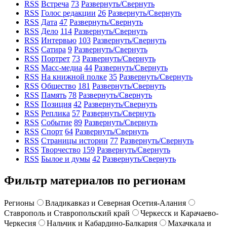
RSS
Встреча
73
Развернуть/Свернуть
RSS
Голос редакции
26
Развернуть/Свернуть
RSS
Дата
47
Развернуть/Свернуть
RSS
Дело
114
Развернуть/Свернуть
RSS
Интервью
103
Развернуть/Свернуть
RSS
Сатира
9
Развернуть/Свернуть
RSS
Портрет
73
Развернуть/Свернуть
RSS
Масс-медиа
44
Развернуть/Свернуть
RSS
На книжной полке
35
Развернуть/Свернуть
RSS
Общество
181
Развернуть/Свернуть
RSS
Память
78
Развернуть/Свернуть
RSS
Позиция
42
Развернуть/Свернуть
RSS
Реплика
57
Развернуть/Свернуть
RSS
Событие
89
Развернуть/Свернуть
RSS
Спорт
64
Развернуть/Свернуть
RSS
Страницы истории
77
Развернуть/Свернуть
RSS
Творчество
159
Развернуть/Свернуть
RSS
Былое и думы
42
Развернуть/Свернуть
Фильтр материалов по регионам
Регионы
Владикавказ и Северная Осетия-Алания
Ставрополь и Ставропольский край
Черкесск и Карачаево-
Черкесия
Нальчик и Кабардино-Балкария
Махачкала и