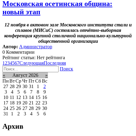
Московская осетинская община:
новый этап
12 ноября в актовом зале Московского института стали и
сплавов (МИСиС) состоялась отчётно-выборная
конференция крупной столичной национально-культурной
общественной организации
Автор:
Администратор
0 Комментарии
Рейтинг статьи: Нет рейтинга
1
2
3
4
5
6
7
Следующая
Последняя
Поиск
«
Август 2026
»
Пн
Вт
Ср
Чт
Пт
Сб
Вс
27
28
29
30
31
1
2
3
4
5
6
7
8
9
10
11
12
13
14
15
16
17
18
19
20
21
22
23
24
25
26
27
28
29
30
31
1
2
3
4
5
6
Архив