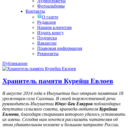
Аудиосюжеты
Фотоальбомы
Контакты
О газете
Редакция
Нашим клиентам
Издать книгу
Подписка
Вакансии
Правовая информация
Реквизиты
Публикации
Хранитель памяти Курейш Евлоев
В августе 2014 года в Ингушетии был открыт памятник 18
уроженцам села Сагопши. В своей торжественной речи
руководитель Ингушетии
Юнус-Бек Евкуров
поблагодарил
депутата сельского совета, краеведа-любителя
Курейша
Евлоева
, благодаря стараниям которого удалось установить
их имена
. Сегодня нам хочется рассказать читателям об
этом удивительном человеке и большом патриоте России.