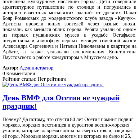
посвящена культурному наследию города. Дети совершили
архитектурное путешествие по столице и погрузились в
историю известных московских зданий: от древних Палат
Бояр Романовых до модернистского клуба завода «Каучук».
Артисты провели юных зрителей через разные эпохи,
показали, как менялся облик города. Ребята узнали об одном
из первых пушкинских музеев в усадьбе Остафьево,
почувствовали атмосферу первых месяцев семейной жизни
Александра Сергеевича и Натальи Николаевны в квартире на
Арбате, а также услышали воспоминания Константина
Паустовского о работе кондуктором в Миусском депо.
Автор:
Администратор
0 Комментарии
Рейтинг статьи: Нет рейтинга
День ВМФ для Осетии не чуждый
праздник!
Почему? Да потому, что спустя 80 лет Осетия помнит подвиг
моряков, морских пехотинцев и курсантов военно-морских
училищ, которые во время войны на смерть стояли, защищая
её горы. Молодые моряки, многим из которых не было и 25,