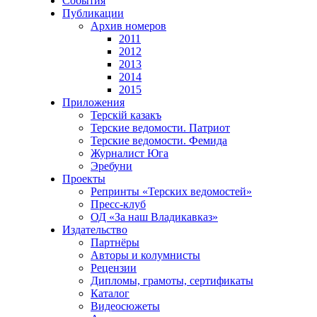
События
Публикации
Архив номеров
2011
2012
2013
2014
2015
Приложения
Терскiй казакъ
Терские ведомости. Патриот
Терские ведомости. Фемида
Журналист Юга
Эребуни
Проекты
Репринты «Терских ведомостей»
Пресс-клуб
ОД «За наш Владикавказ»
Издательство
Партнёры
Авторы и колумнисты
Рецензии
Дипломы, грамоты, сертификаты
Каталог
Видеосюжеты