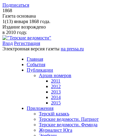
Подписаться
1868
Газета основана
1(13) января 1868 года.
Издание возрождено
в 2010 году.
Вход
Регистрация
Электронная версия газеты
на pressa.ru
Главная
События
Публикации
Архив номеров
2011
2012
2013
2014
2015
Приложения
Терскiй казакъ
Терские ведомости. Патриот
Терские ведомости. Фемида
Журналист Юга
Эребуни