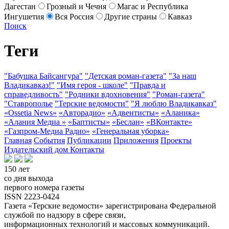
Дагестан
Грозный и Чечня
Магас и Республика
Ингушетия
Вся Россия
Другие страны
Кавказ
Поиск
Теги
"Бабушка Байсангура"
"Детская роман-газета"
"За наш
Владикавказ!"
"Имя героя - школе"
"Правда и
справедливость"
"Родники вдохновения"
"Роман-газета"
"Ставрополье
"Терские ведомости"
"Я люблю Владикавказ"
«Ossetia News»
«Авторадио»
«Адвентисты»
«Аланика»
«Алания Медиа »
«Баптисты»
«Беслан»
«ВКонтакте»
«Газпром-Медиа Радио»
«Генеральная уборка»
Главная
События
Публикации
Приложения
Проекты
Издательский дом
Контакты
150 лет
со дня выхода
первого номера газеты
ISSN 2223-0424
Газета «Терские ведомости» зарегистрирована Федеральной
службой по надзору в сфере связи,
информационных технологий и массовых коммуникаций.