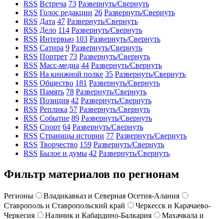
RSS
Встреча
73
Развернуть/Свернуть
RSS
Голос редакции
26
Развернуть/Свернуть
RSS
Дата
47
Развернуть/Свернуть
RSS
Дело
114
Развернуть/Свернуть
RSS
Интервью
103
Развернуть/Свернуть
RSS
Сатира
9
Развернуть/Свернуть
RSS
Портрет
73
Развернуть/Свернуть
RSS
Масс-медиа
44
Развернуть/Свернуть
RSS
На книжной полке
35
Развернуть/Свернуть
RSS
Общество
181
Развернуть/Свернуть
RSS
Память
78
Развернуть/Свернуть
RSS
Позиция
42
Развернуть/Свернуть
RSS
Реплика
57
Развернуть/Свернуть
RSS
Событие
89
Развернуть/Свернуть
RSS
Спорт
64
Развернуть/Свернуть
RSS
Страницы истории
77
Развернуть/Свернуть
RSS
Творчество
159
Развернуть/Свернуть
RSS
Былое и думы
42
Развернуть/Свернуть
Фильтр материалов по регионам
Регионы
Владикавказ и Северная Осетия-Алания
Ставрополь и Ставропольский край
Черкесск и Карачаево-
Черкесия
Нальчик и Кабардино-Балкария
Махачкала и