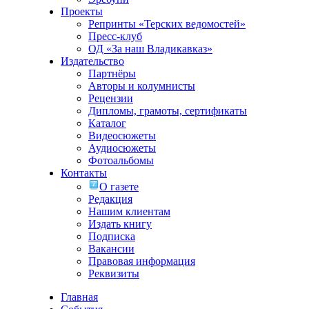
Проекты
Репринты «Терских ведомостей»
Пресс-клуб
ОД «За наш Владикавказ»
Издательство
Партнёры
Авторы и колумнисты
Рецензии
Дипломы, грамоты, сертификаты
Каталог
Видеосюжеты
Аудиосюжеты
Фотоальбомы
Контакты
О газете
Редакция
Нашим клиентам
Издать книгу
Подписка
Вакансии
Правовая информация
Реквизиты
Главная