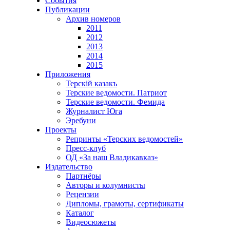
События
Публикации
Архив номеров
2011
2012
2013
2014
2015
Приложения
Терскiй казакъ
Терские ведомости. Патриот
Терские ведомости. Фемида
Журналист Юга
Эребуни
Проекты
Репринты «Терских ведомостей»
Пресс-клуб
ОД «За наш Владикавказ»
Издательство
Партнёры
Авторы и колумнисты
Рецензии
Дипломы, грамоты, сертификаты
Каталог
Видеосюжеты