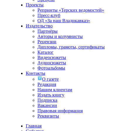
Проекты
Репринты «Терских ведомостей»
Пресс-клуб
ОД «За наш Владикавказ»
Издательство
Партнёры
Авторы и колумнисты
Рецензии
Дипломы, грамоты, сертификаты
Каталог
Видеосюжеты
Аудиосюжеты
Фотоальбомы
Контакты
О газете
Редакция
Нашим клиентам
Издать книгу
Подписка
Вакансии
Правовая информация
Реквизиты
Главная