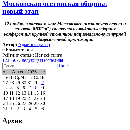
Московская осетинская община:
новый этап
12 ноября в актовом зале Московского института стали и
сплавов (МИСиС) состоялась отчётно-выборная
конференция крупной столичной национально-культурной
общественной организации
Автор:
Администратор
0 Комментарии
Рейтинг статьи: Нет рейтинга
1
2
3
4
5
6
7
Следующая
Последняя
Поиск
«
Август 2026
»
Пн
Вт
Ср
Чт
Пт
Сб
Вс
27
28
29
30
31
1
2
3
4
5
6
7
8
9
10
11
12
13
14
15
16
17
18
19
20
21
22
23
24
25
26
27
28
29
30
31
1
2
3
4
5
6
Архив