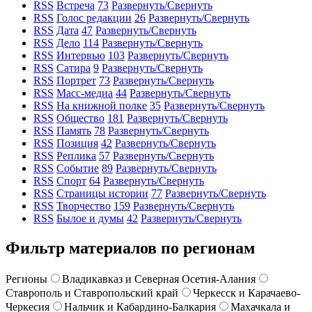
RSS
Встреча
73
Развернуть/Свернуть
RSS
Голос редакции
26
Развернуть/Свернуть
RSS
Дата
47
Развернуть/Свернуть
RSS
Дело
114
Развернуть/Свернуть
RSS
Интервью
103
Развернуть/Свернуть
RSS
Сатира
9
Развернуть/Свернуть
RSS
Портрет
73
Развернуть/Свернуть
RSS
Масс-медиа
44
Развернуть/Свернуть
RSS
На книжной полке
35
Развернуть/Свернуть
RSS
Общество
181
Развернуть/Свернуть
RSS
Память
78
Развернуть/Свернуть
RSS
Позиция
42
Развернуть/Свернуть
RSS
Реплика
57
Развернуть/Свернуть
RSS
Событие
89
Развернуть/Свернуть
RSS
Спорт
64
Развернуть/Свернуть
RSS
Страницы истории
77
Развернуть/Свернуть
RSS
Творчество
159
Развернуть/Свернуть
RSS
Былое и думы
42
Развернуть/Свернуть
Фильтр материалов по регионам
Регионы
Владикавказ и Северная Осетия-Алания
Ставрополь и Ставропольский край
Черкесск и Карачаево-
Черкесия
Нальчик и Кабардино-Балкария
Махачкала и