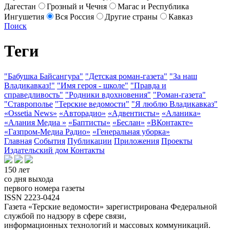
Дагестан
Грозный и Чечня
Магас и Республика
Ингушетия
Вся Россия
Другие страны
Кавказ
Поиск
Теги
"Бабушка Байсангура"
"Детская роман-газета"
"За наш
Владикавказ!"
"Имя героя - школе"
"Правда и
справедливость"
"Родники вдохновения"
"Роман-газета"
"Ставрополье
"Терские ведомости"
"Я люблю Владикавказ"
«Ossetia News»
«Авторадио»
«Адвентисты»
«Аланика»
«Алания Медиа »
«Баптисты»
«Беслан»
«ВКонтакте»
«Газпром-Медиа Радио»
«Генеральная уборка»
Главная
События
Публикации
Приложения
Проекты
Издательский дом
Контакты
150 лет
со дня выхода
первого номера газеты
ISSN 2223-0424
Газета «Терские ведомости» зарегистрирована Федеральной
службой по надзору в сфере связи,
информационных технологий и массовых коммуникаций.