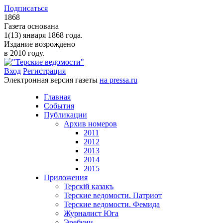
Подписаться
1868
Газета основана
1(13) января 1868 года.
Издание возрождено
в 2010 году.
Вход
Регистрация
Электронная версия газеты
на pressa.ru
Главная
События
Публикации
Архив номеров
2011
2012
2013
2014
2015
Приложения
Терскiй казакъ
Терские ведомости. Патриот
Терские ведомости. Фемида
Журналист Юга
Эребуни