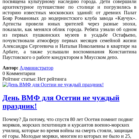
посвящена культурному наследию города. Дети совершили
архитектурное путешествие по столице и погрузились в
историю известных московских зданий: от древних Палат
Бояр Романовых до модернистского клуба завода «Каучук».
Артисты провели юных зрителей через разные эпохи,
показали, как менялся облик города. Ребята узнали об одном
из первых пушкинских музеев в усадьбе Остафьево,
почувствовали атмосферу первых месяцев семейной жизни
Александра Сергеевича и Натальи Николаевны в квартире на
Арбате, а также услышали воспоминания Константина
Паустовского о работе кондуктором в Миусском депо.
Автор:
Администратор
0 Комментарии
Рейтинг статьи: Нет рейтинга
День ВМФ для Осетии не чуждый
праздник!
Почему? Да потому, что спустя 80 лет Осетия помнит подвиг
моряков, морских пехотинцев и курсантов военно-морских
училищ, которые во время войны на смерть стояли, защищая
её горы. Молодые моряки, многим из которых не было и 25,