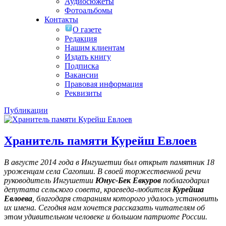
Аудиосюжеты
Фотоальбомы
Контакты
О газете
Редакция
Нашим клиентам
Издать книгу
Подписка
Вакансии
Правовая информация
Реквизиты
Публикации
Хранитель памяти Курейш Евлоев
В августе 2014 года в Ингушетии был открыт памятник 18
уроженцам села Сагопши. В своей торжественной речи
руководитель Ингушетии
Юнус-Бек Евкуров
поблагодарил
депутата сельского совета, краеведа-любителя
Курейша
Евлоева
, благодаря стараниям которого удалось установить
их имена
. Сегодня нам хочется рассказать читателям об
этом удивительном человеке и большом патриоте России.