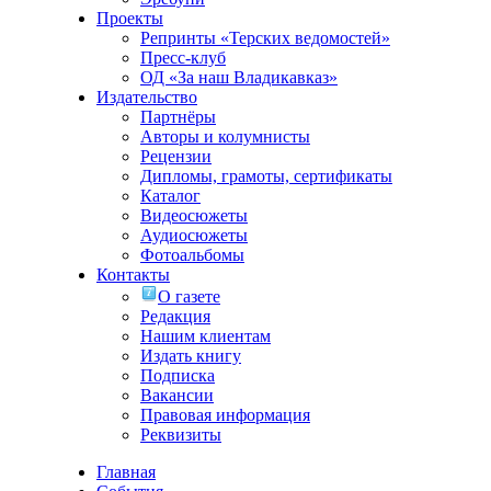
Проекты
Репринты «Терских ведомостей»
Пресс-клуб
ОД «За наш Владикавказ»
Издательство
Партнёры
Авторы и колумнисты
Рецензии
Дипломы, грамоты, сертификаты
Каталог
Видеосюжеты
Аудиосюжеты
Фотоальбомы
Контакты
О газете
Редакция
Нашим клиентам
Издать книгу
Подписка
Вакансии
Правовая информация
Реквизиты
Главная