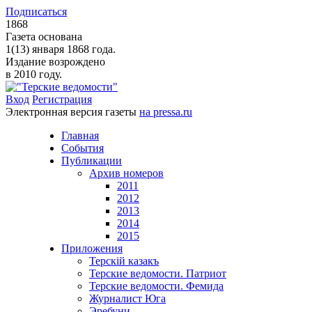
Подписаться
1868
Газета основана
1(13) января 1868 года.
Издание возрождено
в 2010 году.
Вход
Регистрация
Электронная версия газеты
на pressa.ru
Главная
События
Публикации
Архив номеров
2011
2012
2013
2014
2015
Приложения
Терскiй казакъ
Терские ведомости. Патриот
Терские ведомости. Фемида
Журналист Юга
Эребуни