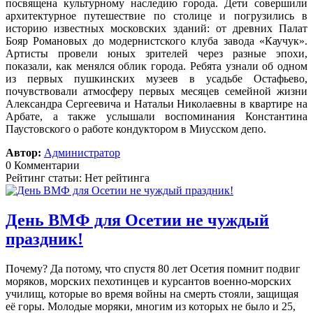
посвящена культурному наследию города. Дети совершили
архитектурное путешествие по столице и погрузились в
историю известных московских зданий: от древних Палат
Бояр Романовых до модернистского клуба завода «Каучук».
Артисты провели юных зрителей через разные эпохи,
показали, как менялся облик города. Ребята узнали об одном
из первых пушкинских музеев в усадьбе Остафьево,
почувствовали атмосферу первых месяцев семейной жизни
Александра Сергеевича и Натальи Николаевны в квартире на
Арбате, а также услышали воспоминания Константина
Паустовского о работе кондуктором в Миусском депо.
Автор:
Администратор
0 Комментарии
Рейтинг статьи: Нет рейтинга
День ВМФ для Осетии не чуждый
праздник!
Почему? Да потому, что спустя 80 лет Осетия помнит подвиг
моряков, морских пехотинцев и курсантов военно-морских
училищ, которые во время войны на смерть стояли, защищая
её горы. Молодые моряки, многим из которых не было и 25,