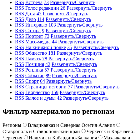
RSS
Встреча
73
Развернуть/Свернуть
RSS
Голос редакции
26
Развернуть/Свернуть
RSS
Дата
47
Развернуть/Свернуть
RSS
Дело
114
Развернуть/Свернуть
RSS
Интервью
103
Развернуть/Свернуть
RSS
Сатира
9
Развернуть/Свернуть
RSS
Портрет
73
Развернуть/Свернуть
RSS
Масс-медиа
44
Развернуть/Свернуть
RSS
На книжной полке
35
Развернуть/Свернуть
RSS
Общество
181
Развернуть/Свернуть
RSS
Память
78
Развернуть/Свернуть
RSS
Позиция
42
Развернуть/Свернуть
RSS
Реплика
57
Развернуть/Свернуть
RSS
Событие
89
Развернуть/Свернуть
RSS
Спорт
64
Развернуть/Свернуть
RSS
Страницы истории
77
Развернуть/Свернуть
RSS
Творчество
159
Развернуть/Свернуть
RSS
Былое и думы
42
Развернуть/Свернуть
Фильтр материалов по регионам
Регионы
Владикавказ и Северная Осетия-Алания
Ставрополь и Ставропольский край
Черкесск и Карачаево-
Черкесия
Нальчик и Кабардино-Балкария
Махачкала и