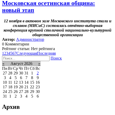
Московская осетинская община:
новый этап
12 ноября в актовом зале Московского института стали и
сплавов (МИСиС) состоялась отчётно-выборная
конференция крупной столичной национально-культурной
общественной организации
Автор:
Администратор
0 Комментарии
Рейтинг статьи: Нет рейтинга
1
2
3
4
5
6
7
Следующая
Последняя
Поиск
«
Август 2026
»
Пн
Вт
Ср
Чт
Пт
Сб
Вс
27
28
29
30
31
1
2
3
4
5
6
7
8
9
10
11
12
13
14
15
16
17
18
19
20
21
22
23
24
25
26
27
28
29
30
31
1
2
3
4
5
6
Архив