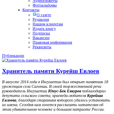
Аудиосюжеты
Фотоальбомы
Контакты
О газете
Редакция
Нашим клиентам
Издать книгу
Подписка
Вакансии
Правовая информация
Реквизиты
Публикации
Хранитель памяти Курейш Евлоев
В августе 2014 года в Ингушетии был открыт памятник 18
уроженцам села Сагопши. В своей торжественной речи
руководитель Ингушетии
Юнус-Бек Евкуров
поблагодарил
депутата сельского совета, краеведа-любителя
Курейша
Евлоева
, благодаря стараниям которого удалось установить
их имена
. Сегодня нам хочется рассказать читателям об
этом удивительном человеке и большом патриоте России.