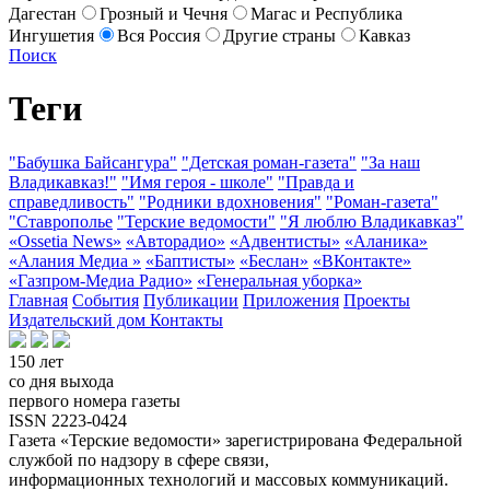
Дагестан
Грозный и Чечня
Магас и Республика
Ингушетия
Вся Россия
Другие страны
Кавказ
Поиск
Теги
"Бабушка Байсангура"
"Детская роман-газета"
"За наш
Владикавказ!"
"Имя героя - школе"
"Правда и
справедливость"
"Родники вдохновения"
"Роман-газета"
"Ставрополье
"Терские ведомости"
"Я люблю Владикавказ"
«Ossetia News»
«Авторадио»
«Адвентисты»
«Аланика»
«Алания Медиа »
«Баптисты»
«Беслан»
«ВКонтакте»
«Газпром-Медиа Радио»
«Генеральная уборка»
Главная
События
Публикации
Приложения
Проекты
Издательский дом
Контакты
150 лет
со дня выхода
первого номера газеты
ISSN 2223-0424
Газета «Терские ведомости» зарегистрирована Федеральной
службой по надзору в сфере связи,
информационных технологий и массовых коммуникаций.