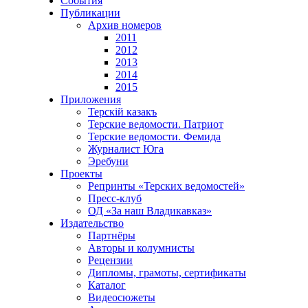
События
Публикации
Архив номеров
2011
2012
2013
2014
2015
Приложения
Терскiй казакъ
Терские ведомости. Патриот
Терские ведомости. Фемида
Журналист Юга
Эребуни
Проекты
Репринты «Терских ведомостей»
Пресс-клуб
ОД «За наш Владикавказ»
Издательство
Партнёры
Авторы и колумнисты
Рецензии
Дипломы, грамоты, сертификаты
Каталог
Видеосюжеты