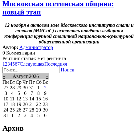
Московская осетинская община:
новый этап
12 ноября в актовом зале Московского института стали и
сплавов (МИСиС) состоялась отчётно-выборная
конференция крупной столичной национально-культурной
общественной организации
Автор:
Администратор
0 Комментарии
Рейтинг статьи: Нет рейтинга
1
2
3
4
5
6
7
Следующая
Последняя
Поиск
«
Август 2026
»
Пн
Вт
Ср
Чт
Пт
Сб
Вс
27
28
29
30
31
1
2
3
4
5
6
7
8
9
10
11
12
13
14
15
16
17
18
19
20
21
22
23
24
25
26
27
28
29
30
31
1
2
3
4
5
6
Архив