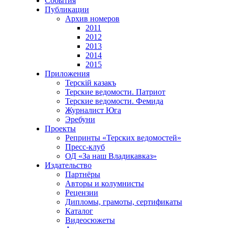
События
Публикации
Архив номеров
2011
2012
2013
2014
2015
Приложения
Терскiй казакъ
Терские ведомости. Патриот
Терские ведомости. Фемида
Журналист Юга
Эребуни
Проекты
Репринты «Терских ведомостей»
Пресс-клуб
ОД «За наш Владикавказ»
Издательство
Партнёры
Авторы и колумнисты
Рецензии
Дипломы, грамоты, сертификаты
Каталог
Видеосюжеты