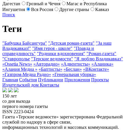
Дагестан
Грозный и Чечня
Магас и Республика
Ингушетия
Вся Россия
Другие страны
Кавказ
Поиск
Теги
"Бабушка Байсангура"
"Детская роман-газета"
"За наш
Владикавказ!"
"Имя героя - школе"
"Правда и
справедливость"
"Родники вдохновения"
"Роман-газета"
"Ставрополье
"Терские ведомости"
"Я люблю Владикавказ"
«Ossetia News»
«Авторадио»
«Адвентисты»
«Аланика»
«Алания Медиа »
«Баптисты»
«Беслан»
«ВКонтакте»
«Газпром-Медиа Радио»
«Генеральная уборка»
Главная
События
Публикации
Приложения
Проекты
Издательский дом
Контакты
150 лет
со дня выхода
первого номера газеты
ISSN 2223-0424
Газета «Терские ведомости» зарегистрирована Федеральной
службой по надзору в сфере связи,
информационных технологий и массовых коммуникаций.