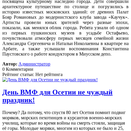
посвящена культурному наследию города. Дети совершили
архитектурное путешествие по столице и погрузились в
историю известных московских зданий: от древних Палат
Бояр Романовых до модернистского клуба завода «Каучук».
Артисты провели юных зрителей через разные эпохи,
показали, как менялся облик города. Ребята узнали об одном
из первых пушкинских музеев в усадьбе Остафьево,
почувствовали атмосферу первых месяцев семейной жизни
Александра Сергеевича и Натальи Николаевны в квартире на
Арбате, а также услышали воспоминания Константина
Паустовского о работе кондуктором в Миусском депо.
Автор:
Администратор
0 Комментарии
Рейтинг статьи: Нет рейтинга
День ВМФ для Осетии не чуждый
праздник!
Почему? Да потому, что спустя 80 лет Осетия помнит подвиг
моряков, морских пехотинцев и курсантов военно-морских
училищ, которые во время войны на смерть стояли, защищая
её горы. Молодые моряки, многим из которых не было и 25,