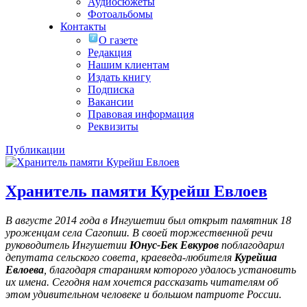
Аудиосюжеты
Фотоальбомы
Контакты
О газете
Редакция
Нашим клиентам
Издать книгу
Подписка
Вакансии
Правовая информация
Реквизиты
Публикации
Хранитель памяти Курейш Евлоев
В августе 2014 года в Ингушетии был открыт памятник 18
уроженцам села Сагопши. В своей торжественной речи
руководитель Ингушетии
Юнус-Бек Евкуров
поблагодарил
депутата сельского совета, краеведа-любителя
Курейша
Евлоева
, благодаря стараниям которого удалось установить
их имена
. Сегодня нам хочется рассказать читателям об
этом удивительном человеке и большом патриоте России.