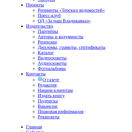
Проекты
Репринты «Терских ведомостей»
Пресс-клуб
ОД «За наш Владикавказ»
Издательство
Партнёры
Авторы и колумнисты
Рецензии
Дипломы, грамоты, сертификаты
Каталог
Видеосюжеты
Аудиосюжеты
Фотоальбомы
Контакты
О газете
Редакция
Нашим клиентам
Издать книгу
Подписка
Вакансии
Правовая информация
Реквизиты
Главная