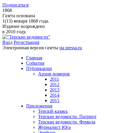
Подписаться
1868
Газета основана
1(13) января 1868 года.
Издание возрождено
в 2010 году.
Вход
Регистрация
Электронная версия газеты
на pressa.ru
Главная
События
Публикации
Архив номеров
2011
2012
2013
2014
2015
Приложения
Терскiй казакъ
Терские ведомости. Патриот
Терские ведомости. Фемида
Журналист Юга
Эребуни