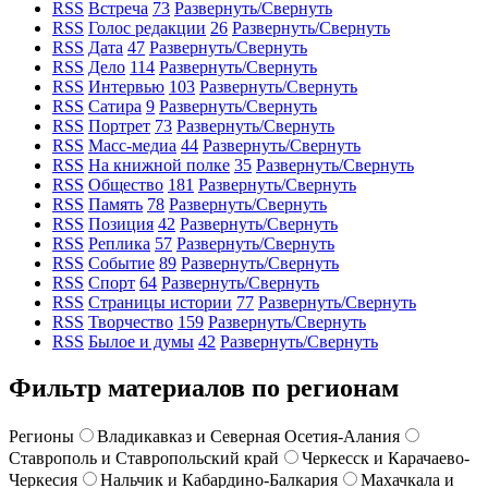
RSS
Встреча
73
Развернуть/Свернуть
RSS
Голос редакции
26
Развернуть/Свернуть
RSS
Дата
47
Развернуть/Свернуть
RSS
Дело
114
Развернуть/Свернуть
RSS
Интервью
103
Развернуть/Свернуть
RSS
Сатира
9
Развернуть/Свернуть
RSS
Портрет
73
Развернуть/Свернуть
RSS
Масс-медиа
44
Развернуть/Свернуть
RSS
На книжной полке
35
Развернуть/Свернуть
RSS
Общество
181
Развернуть/Свернуть
RSS
Память
78
Развернуть/Свернуть
RSS
Позиция
42
Развернуть/Свернуть
RSS
Реплика
57
Развернуть/Свернуть
RSS
Событие
89
Развернуть/Свернуть
RSS
Спорт
64
Развернуть/Свернуть
RSS
Страницы истории
77
Развернуть/Свернуть
RSS
Творчество
159
Развернуть/Свернуть
RSS
Былое и думы
42
Развернуть/Свернуть
Фильтр материалов по регионам
Регионы
Владикавказ и Северная Осетия-Алания
Ставрополь и Ставропольский край
Черкесск и Карачаево-
Черкесия
Нальчик и Кабардино-Балкария
Махачкала и