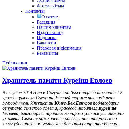
Аудиосюжеты
Фотоальбомы
Контакты
О газете
Редакция
Нашим клиентам
Издать книгу
Подписка
Вакансии
Правовая информация
Реквизиты
Публикации
Хранитель памяти Курейш Евлоев
В августе 2014 года в Ингушетии был открыт памятник 18
уроженцам села Сагопши. В своей торжественной речи
руководитель Ингушетии
Юнус-Бек Евкуров
поблагодарил
депутата сельского совета, краеведа-любителя
Курейша
Евлоева
, благодаря стараниям которого удалось установить
их имена
. Сегодня нам хочется рассказать читателям об
этом удивительном человеке и большом патриоте России.