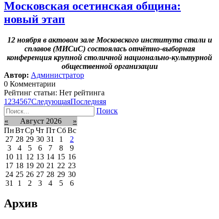
Московская осетинская община:
новый этап
12 ноября в актовом зале Московского института стали и
сплавов (МИСиС) состоялась отчётно-выборная
конференция крупной столичной национально-культурной
общественной организации
Автор:
Администратор
0 Комментарии
Рейтинг статьи: Нет рейтинга
1
2
3
4
5
6
7
Следующая
Последняя
Поиск
«
Август 2026
»
Пн
Вт
Ср
Чт
Пт
Сб
Вс
27
28
29
30
31
1
2
3
4
5
6
7
8
9
10
11
12
13
14
15
16
17
18
19
20
21
22
23
24
25
26
27
28
29
30
31
1
2
3
4
5
6
Архив