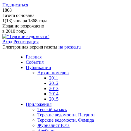
Подписаться
1868
Газета основана
1(13) января 1868 года.
Издание возрождено
в 2010 году.
Вход
Регистрация
Электронная версия газеты
на pressa.ru
Главная
События
Публикации
Архив номеров
2011
2012
2013
2014
2015
Приложения
Терскiй казакъ
Терские ведомости. Патриот
Терские ведомости. Фемида
Журналист Юга
Эребуни