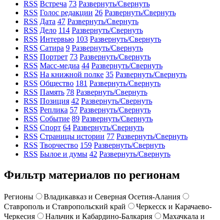
RSS
Встреча
73
Развернуть/Свернуть
RSS
Голос редакции
26
Развернуть/Свернуть
RSS
Дата
47
Развернуть/Свернуть
RSS
Дело
114
Развернуть/Свернуть
RSS
Интервью
103
Развернуть/Свернуть
RSS
Сатира
9
Развернуть/Свернуть
RSS
Портрет
73
Развернуть/Свернуть
RSS
Масс-медиа
44
Развернуть/Свернуть
RSS
На книжной полке
35
Развернуть/Свернуть
RSS
Общество
181
Развернуть/Свернуть
RSS
Память
78
Развернуть/Свернуть
RSS
Позиция
42
Развернуть/Свернуть
RSS
Реплика
57
Развернуть/Свернуть
RSS
Событие
89
Развернуть/Свернуть
RSS
Спорт
64
Развернуть/Свернуть
RSS
Страницы истории
77
Развернуть/Свернуть
RSS
Творчество
159
Развернуть/Свернуть
RSS
Былое и думы
42
Развернуть/Свернуть
Фильтр материалов по регионам
Регионы
Владикавказ и Северная Осетия-Алания
Ставрополь и Ставропольский край
Черкесск и Карачаево-
Черкесия
Нальчик и Кабардино-Балкария
Махачкала и