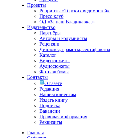
Проекты
Репринты «Терских ведомостей»
Пресс-клуб
ОД «За наш Владикавказ»
Издательство
Партнёры
Авторы и колумнисты
Рецензии
Дипломы, грамоты, сертификаты
Каталог
Видеосюжеты
Аудиосюжеты
Фотоальбомы
Контакты
О газете
Редакция
Нашим клиентам
Издать книгу
Подписка
Вакансии
Правовая информация
Реквизиты
Главная