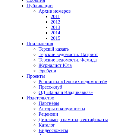
События
Публикации
Архив номеров
2011
2012
2013
2014
2015
Приложения
Терскiй казакъ
Терские ведомости. Патриот
Терские ведомости. Фемида
Журналист Юга
Эребуни
Проекты
Репринты «Терских ведомостей»
Пресс-клуб
ОД «За наш Владикавказ»
Издательство
Партнёры
Авторы и колумнисты
Рецензии
Дипломы, грамоты, сертификаты
Каталог
Видеосюжеты