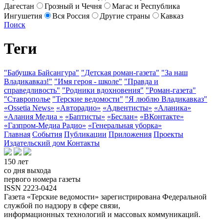
Дагестан
Грозный и Чечня
Магас и Республика
Ингушетия
Вся Россия
Другие страны
Кавказ
Поиск
Теги
"Бабушка Байсангура"
"Детская роман-газета"
"За наш
Владикавказ!"
"Имя героя - школе"
"Правда и
справедливость"
"Родники вдохновения"
"Роман-газета"
"Ставрополье
"Терские ведомости"
"Я люблю Владикавказ"
«Ossetia News»
«Авторадио»
«Адвентисты»
«Аланика»
«Алания Медиа »
«Баптисты»
«Беслан»
«ВКонтакте»
«Газпром-Медиа Радио»
«Генеральная уборка»
Главная
События
Публикации
Приложения
Проекты
Издательский дом
Контакты
150 лет
со дня выхода
первого номера газеты
ISSN 2223-0424
Газета «Терские ведомости» зарегистрирована Федеральной
службой по надзору в сфере связи,
информационных технологий и массовых коммуникаций.