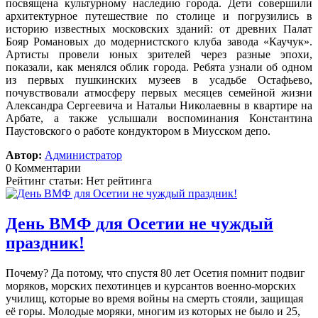
посвящена культурному наследию города. Дети совершили
архитектурное путешествие по столице и погрузились в
историю известных московских зданий: от древних Палат
Бояр Романовых до модернистского клуба завода «Каучук».
Артисты провели юных зрителей через разные эпохи,
показали, как менялся облик города. Ребята узнали об одном
из первых пушкинских музеев в усадьбе Остафьево,
почувствовали атмосферу первых месяцев семейной жизни
Александра Сергеевича и Натальи Николаевны в квартире на
Арбате, а также услышали воспоминания Константина
Паустовского о работе кондуктором в Миусском депо.
Автор:
Администратор
0 Комментарии
Рейтинг статьи: Нет рейтинга
День ВМФ для Осетии не чуждый
праздник!
Почему? Да потому, что спустя 80 лет Осетия помнит подвиг
моряков, морских пехотинцев и курсантов военно-морских
училищ, которые во время войны на смерть стояли, защищая
её горы. Молодые моряки, многим из которых не было и 25,