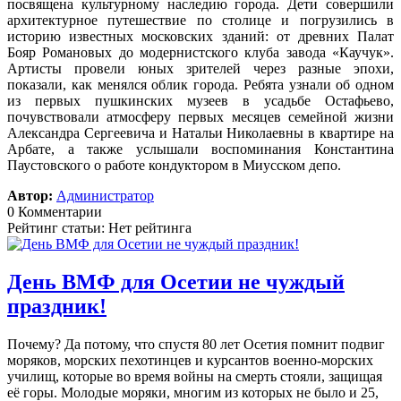
посвящена культурному наследию города. Дети совершили
архитектурное путешествие по столице и погрузились в
историю известных московских зданий: от древних Палат
Бояр Романовых до модернистского клуба завода «Каучук».
Артисты провели юных зрителей через разные эпохи,
показали, как менялся облик города. Ребята узнали об одном
из первых пушкинских музеев в усадьбе Остафьево,
почувствовали атмосферу первых месяцев семейной жизни
Александра Сергеевича и Натальи Николаевны в квартире на
Арбате, а также услышали воспоминания Константина
Паустовского о работе кондуктором в Миусском депо.
Автор:
Администратор
0 Комментарии
Рейтинг статьи: Нет рейтинга
День ВМФ для Осетии не чуждый
праздник!
Почему? Да потому, что спустя 80 лет Осетия помнит подвиг
моряков, морских пехотинцев и курсантов военно-морских
училищ, которые во время войны на смерть стояли, защищая
её горы. Молодые моряки, многим из которых не было и 25,