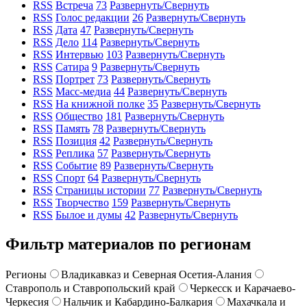
RSS
Встреча
73
Развернуть/Свернуть
RSS
Голос редакции
26
Развернуть/Свернуть
RSS
Дата
47
Развернуть/Свернуть
RSS
Дело
114
Развернуть/Свернуть
RSS
Интервью
103
Развернуть/Свернуть
RSS
Сатира
9
Развернуть/Свернуть
RSS
Портрет
73
Развернуть/Свернуть
RSS
Масс-медиа
44
Развернуть/Свернуть
RSS
На книжной полке
35
Развернуть/Свернуть
RSS
Общество
181
Развернуть/Свернуть
RSS
Память
78
Развернуть/Свернуть
RSS
Позиция
42
Развернуть/Свернуть
RSS
Реплика
57
Развернуть/Свернуть
RSS
Событие
89
Развернуть/Свернуть
RSS
Спорт
64
Развернуть/Свернуть
RSS
Страницы истории
77
Развернуть/Свернуть
RSS
Творчество
159
Развернуть/Свернуть
RSS
Былое и думы
42
Развернуть/Свернуть
Фильтр материалов по регионам
Регионы
Владикавказ и Северная Осетия-Алания
Ставрополь и Ставропольский край
Черкесск и Карачаево-
Черкесия
Нальчик и Кабардино-Балкария
Махачкала и