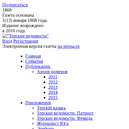
Подписаться
1868
Газета основана
1(13) января 1868 года.
Издание возрождено
в 2010 году.
Вход
Регистрация
Электронная версия газеты
на pressa.ru
Главная
События
Публикации
Архив номеров
2011
2012
2013
2014
2015
Приложения
Терскiй казакъ
Терские ведомости. Патриот
Терские ведомости. Фемида
Журналист Юга
Эребуни