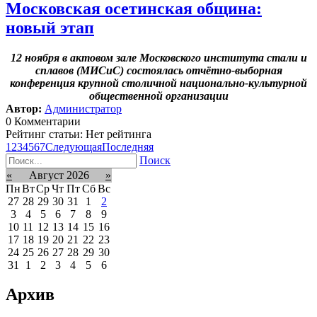
Московская осетинская община:
новый этап
12 ноября в актовом зале Московского института стали и
сплавов (МИСиС) состоялась отчётно-выборная
конференция крупной столичной национально-культурной
общественной организации
Автор:
Администратор
0 Комментарии
Рейтинг статьи: Нет рейтинга
1
2
3
4
5
6
7
Следующая
Последняя
Поиск
«
Август 2026
»
Пн
Вт
Ср
Чт
Пт
Сб
Вс
27
28
29
30
31
1
2
3
4
5
6
7
8
9
10
11
12
13
14
15
16
17
18
19
20
21
22
23
24
25
26
27
28
29
30
31
1
2
3
4
5
6
Архив