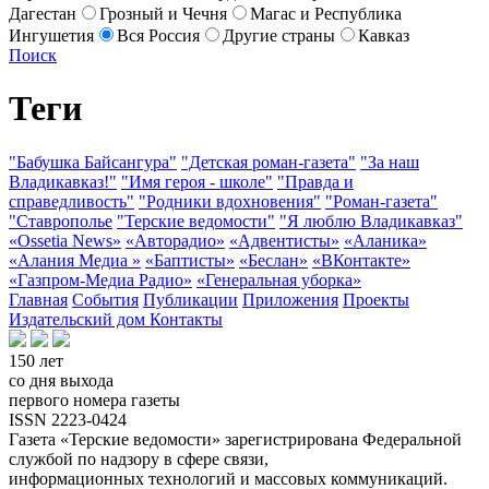
Дагестан
Грозный и Чечня
Магас и Республика
Ингушетия
Вся Россия
Другие страны
Кавказ
Поиск
Теги
"Бабушка Байсангура"
"Детская роман-газета"
"За наш
Владикавказ!"
"Имя героя - школе"
"Правда и
справедливость"
"Родники вдохновения"
"Роман-газета"
"Ставрополье
"Терские ведомости"
"Я люблю Владикавказ"
«Ossetia News»
«Авторадио»
«Адвентисты»
«Аланика»
«Алания Медиа »
«Баптисты»
«Беслан»
«ВКонтакте»
«Газпром-Медиа Радио»
«Генеральная уборка»
Главная
События
Публикации
Приложения
Проекты
Издательский дом
Контакты
150 лет
со дня выхода
первого номера газеты
ISSN 2223-0424
Газета «Терские ведомости» зарегистрирована Федеральной
службой по надзору в сфере связи,
информационных технологий и массовых коммуникаций.