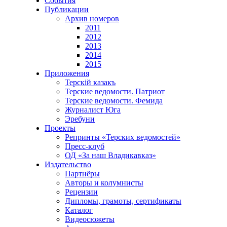
События
Публикации
Архив номеров
2011
2012
2013
2014
2015
Приложения
Терскiй казакъ
Терские ведомости. Патриот
Терские ведомости. Фемида
Журналист Юга
Эребуни
Проекты
Репринты «Терских ведомостей»
Пресс-клуб
ОД «За наш Владикавказ»
Издательство
Партнёры
Авторы и колумнисты
Рецензии
Дипломы, грамоты, сертификаты
Каталог
Видеосюжеты