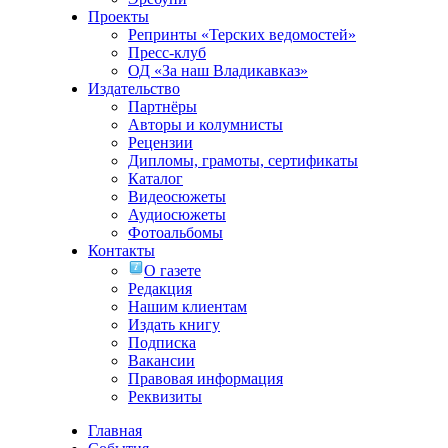
Проекты
Репринты «Терских ведомостей»
Пресс-клуб
ОД «За наш Владикавказ»
Издательство
Партнёры
Авторы и колумнисты
Рецензии
Дипломы, грамоты, сертификаты
Каталог
Видеосюжеты
Аудиосюжеты
Фотоальбомы
Контакты
О газете
Редакция
Нашим клиентам
Издать книгу
Подписка
Вакансии
Правовая информация
Реквизиты
Главная