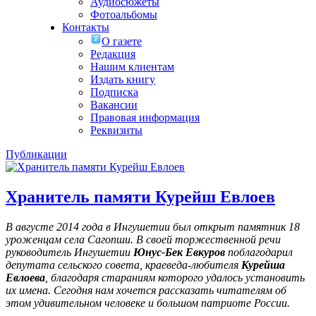
Аудиосюжеты
Фотоальбомы
Контакты
О газете
Редакция
Нашим клиентам
Издать книгу
Подписка
Вакансии
Правовая информация
Реквизиты
Публикации
Хранитель памяти Курейш Евлоев
В августе 2014 года в Ингушетии был открыт памятник 18
уроженцам села Сагопши. В своей торжественной речи
руководитель Ингушетии
Юнус-Бек Евкуров
поблагодарил
депутата сельского совета, краеведа-любителя
Курейша
Евлоева
, благодаря стараниям которого удалось установить
их имена
. Сегодня нам хочется рассказать читателям об
этом удивительном человеке и большом патриоте России.