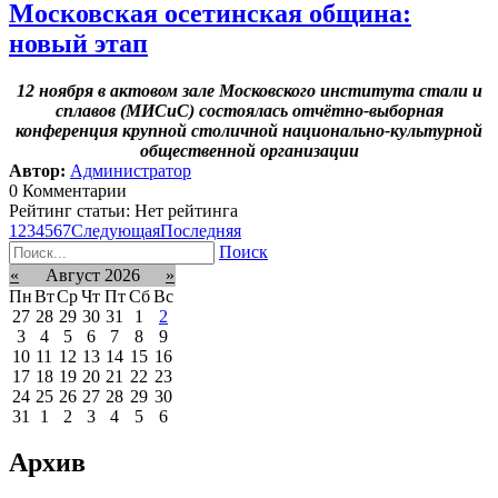
Московская осетинская община:
новый этап
12 ноября в актовом зале Московского института стали и
сплавов (МИСиС) состоялась отчётно-выборная
конференция крупной столичной национально-культурной
общественной организации
Автор:
Администратор
0 Комментарии
Рейтинг статьи: Нет рейтинга
1
2
3
4
5
6
7
Следующая
Последняя
Поиск
«
Август 2026
»
Пн
Вт
Ср
Чт
Пт
Сб
Вс
27
28
29
30
31
1
2
3
4
5
6
7
8
9
10
11
12
13
14
15
16
17
18
19
20
21
22
23
24
25
26
27
28
29
30
31
1
2
3
4
5
6
Архив