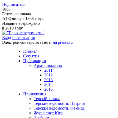
Подписаться
1868
Газета основана
1(13) января 1868 года.
Издание возрождено
в 2010 году.
Вход
Регистрация
Электронная версия газеты
на pressa.ru
Главная
События
Публикации
Архив номеров
2011
2012
2013
2014
2015
Приложения
Терскiй казакъ
Терские ведомости. Патриот
Терские ведомости. Фемида
Журналист Юга
Эребуни