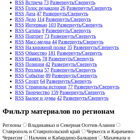
RSS
Встреча
73
Развернуть/Свернуть
RSS
Голос редакции
26
Развернуть/Свернуть
RSS
Дата
47
Развернуть/Свернуть
RSS
Дело
114
Развернуть/Свернуть
RSS
Интервью
103
Развернуть/Свернуть
RSS
Сатира
9
Развернуть/Свернуть
RSS
Портрет
73
Развернуть/Свернуть
RSS
Масс-медиа
44
Развернуть/Свернуть
RSS
На книжной полке
35
Развернуть/Свернуть
RSS
Общество
181
Развернуть/Свернуть
RSS
Память
78
Развернуть/Свернуть
RSS
Позиция
42
Развернуть/Свернуть
RSS
Реплика
57
Развернуть/Свернуть
RSS
Событие
89
Развернуть/Свернуть
RSS
Спорт
64
Развернуть/Свернуть
RSS
Страницы истории
77
Развернуть/Свернуть
RSS
Творчество
159
Развернуть/Свернуть
RSS
Былое и думы
42
Развернуть/Свернуть
Фильтр материалов по регионам
Регионы
Владикавказ и Северная Осетия-Алания
Ставрополь и Ставропольский край
Черкесск и Карачаево-
Черкесия
Нальчик и Кабардино-Балкария
Махачкала и