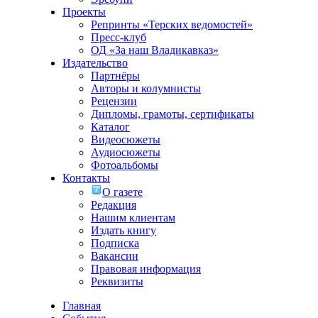
Проекты
Репринты «Терских ведомостей»
Пресс-клуб
ОД «За наш Владикавказ»
Издательство
Партнёры
Авторы и колумнисты
Рецензии
Дипломы, грамоты, сертификаты
Каталог
Видеосюжеты
Аудиосюжеты
Фотоальбомы
Контакты
О газете
Редакция
Нашим клиентам
Издать книгу
Подписка
Вакансии
Правовая информация
Реквизиты
Главная