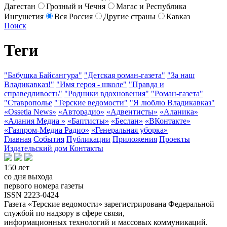
Дагестан
Грозный и Чечня
Магас и Республика
Ингушетия
Вся Россия
Другие страны
Кавказ
Поиск
Теги
"Бабушка Байсангура"
"Детская роман-газета"
"За наш
Владикавказ!"
"Имя героя - школе"
"Правда и
справедливость"
"Родники вдохновения"
"Роман-газета"
"Ставрополье
"Терские ведомости"
"Я люблю Владикавказ"
«Ossetia News»
«Авторадио»
«Адвентисты»
«Аланика»
«Алания Медиа »
«Баптисты»
«Беслан»
«ВКонтакте»
«Газпром-Медиа Радио»
«Генеральная уборка»
Главная
События
Публикации
Приложения
Проекты
Издательский дом
Контакты
150 лет
со дня выхода
первого номера газеты
ISSN 2223-0424
Газета «Терские ведомости» зарегистрирована Федеральной
службой по надзору в сфере связи,
информационных технологий и массовых коммуникаций.