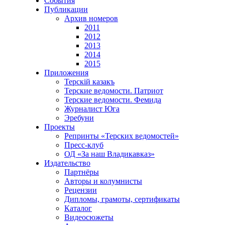
События
Публикации
Архив номеров
2011
2012
2013
2014
2015
Приложения
Терскiй казакъ
Терские ведомости. Патриот
Терские ведомости. Фемида
Журналист Юга
Эребуни
Проекты
Репринты «Терских ведомостей»
Пресс-клуб
ОД «За наш Владикавказ»
Издательство
Партнёры
Авторы и колумнисты
Рецензии
Дипломы, грамоты, сертификаты
Каталог
Видеосюжеты