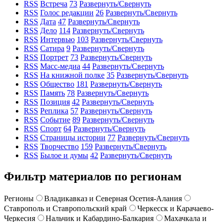
RSS
Встреча
73
Развернуть/Свернуть
RSS
Голос редакции
26
Развернуть/Свернуть
RSS
Дата
47
Развернуть/Свернуть
RSS
Дело
114
Развернуть/Свернуть
RSS
Интервью
103
Развернуть/Свернуть
RSS
Сатира
9
Развернуть/Свернуть
RSS
Портрет
73
Развернуть/Свернуть
RSS
Масс-медиа
44
Развернуть/Свернуть
RSS
На книжной полке
35
Развернуть/Свернуть
RSS
Общество
181
Развернуть/Свернуть
RSS
Память
78
Развернуть/Свернуть
RSS
Позиция
42
Развернуть/Свернуть
RSS
Реплика
57
Развернуть/Свернуть
RSS
Событие
89
Развернуть/Свернуть
RSS
Спорт
64
Развернуть/Свернуть
RSS
Страницы истории
77
Развернуть/Свернуть
RSS
Творчество
159
Развернуть/Свернуть
RSS
Былое и думы
42
Развернуть/Свернуть
Фильтр материалов по регионам
Регионы
Владикавказ и Северная Осетия-Алания
Ставрополь и Ставропольский край
Черкесск и Карачаево-
Черкесия
Нальчик и Кабардино-Балкария
Махачкала и