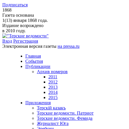
Подписаться
1868
Газета основана
1(13) января 1868 года.
Издание возрождено
в 2010 году.
Вход
Регистрация
Электронная версия газеты
на pressa.ru
Главная
События
Публикации
Архив номеров
2011
2012
2013
2014
2015
Приложения
Терскiй казакъ
Терские ведомости. Патриот
Терские ведомости. Фемида
Журналист Юга
Эребуни