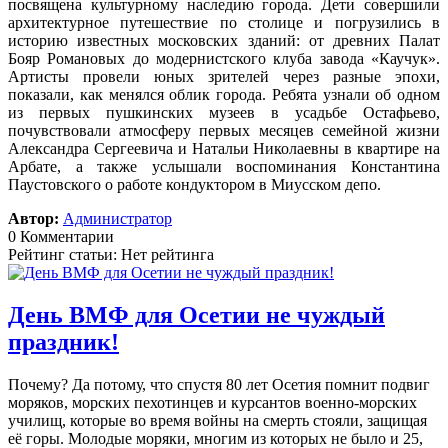
посвящена культурному наследию города. Дети совершили
архитектурное путешествие по столице и погрузились в
историю известных московских зданий: от древних Палат
Бояр Романовых до модернистского клуба завода «Каучук».
Артисты провели юных зрителей через разные эпохи,
показали, как менялся облик города. Ребята узнали об одном
из первых пушкинских музеев в усадьбе Остафьево,
почувствовали атмосферу первых месяцев семейной жизни
Александра Сергеевича и Натальи Николаевны в квартире на
Арбате, а также услышали воспоминания Константина
Паустовского о работе кондуктором в Миусском депо.
Автор:
Администратор
0 Комментарии
Рейтинг статьи: Нет рейтинга
День ВМФ для Осетии не чуждый
праздник!
Почему? Да потому, что спустя 80 лет Осетия помнит подвиг
моряков, морских пехотинцев и курсантов военно-морских
училищ, которые во время войны на смерть стояли, защищая
её горы. Молодые моряки, многим из которых не было и 25,