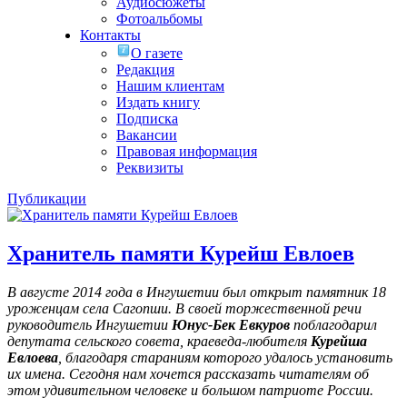
Аудиосюжеты
Фотоальбомы
Контакты
О газете
Редакция
Нашим клиентам
Издать книгу
Подписка
Вакансии
Правовая информация
Реквизиты
Публикации
Хранитель памяти Курейш Евлоев
В августе 2014 года в Ингушетии был открыт памятник 18
уроженцам села Сагопши. В своей торжественной речи
руководитель Ингушетии
Юнус-Бек Евкуров
поблагодарил
депутата сельского совета, краеведа-любителя
Курейша
Евлоева
, благодаря стараниям которого удалось установить
их имена
. Сегодня нам хочется рассказать читателям об
этом удивительном человеке и большом патриоте России.