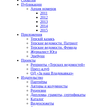
События
Публикации
Архив номеров
2011
2012
2013
2014
2015
Приложения
Терскiй казакъ
Терские ведомости. Патриот
Терские ведомости. Фемида
Журналист Юга
Эребуни
Проекты
Репринты «Терских ведомостей»
Пресс-клуб
ОД «За наш Владикавказ»
Издательство
Партнёры
Авторы и колумнисты
Рецензии
Дипломы, грамоты, сертификаты
Каталог
Видеосюжеты