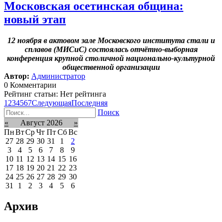
Московская осетинская община:
новый этап
12 ноября в актовом зале Московского института стали и
сплавов (МИСиС) состоялась отчётно-выборная
конференция крупной столичной национально-культурной
общественной организации
Автор:
Администратор
0 Комментарии
Рейтинг статьи: Нет рейтинга
1
2
3
4
5
6
7
Следующая
Последняя
Поиск
«
Август 2026
»
Пн
Вт
Ср
Чт
Пт
Сб
Вс
27
28
29
30
31
1
2
3
4
5
6
7
8
9
10
11
12
13
14
15
16
17
18
19
20
21
22
23
24
25
26
27
28
29
30
31
1
2
3
4
5
6
Архив