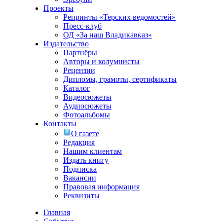
Проекты
Репринты «Терских ведомостей»
Пресс-клуб
ОД «За наш Владикавказ»
Издательство
Партнёры
Авторы и колумнисты
Рецензии
Дипломы, грамоты, сертификаты
Каталог
Видеосюжеты
Аудиосюжеты
Фотоальбомы
Контакты
О газете
Редакция
Нашим клиентам
Издать книгу
Подписка
Вакансии
Правовая информация
Реквизиты
Главная