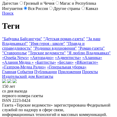
Дагестан
Грозный и Чечня
Магас и Республика
Ингушетия
Вся Россия
Другие страны
Кавказ
Поиск
Теги
"Бабушка Байсангура"
"Детская роман-газета"
"За наш
Владикавказ!"
"Имя героя - школе"
"Правда и
справедливость"
"Родники вдохновения"
"Роман-газета"
"Ставрополье
"Терские ведомости"
"Я люблю Владикавказ"
«Ossetia News»
«Авторадио»
«Адвентисты»
«Аланика»
«Алания Медиа »
«Баптисты»
«Беслан»
«ВКонтакте»
«Газпром-Медиа Радио»
«Генеральная уборка»
Главная
События
Публикации
Приложения
Проекты
Издательский дом
Контакты
150 лет
со дня выхода
первого номера газеты
ISSN 2223-0424
Газета «Терские ведомости» зарегистрирована Федеральной
службой по надзору в сфере связи,
информационных технологий и массовых коммуникаций.