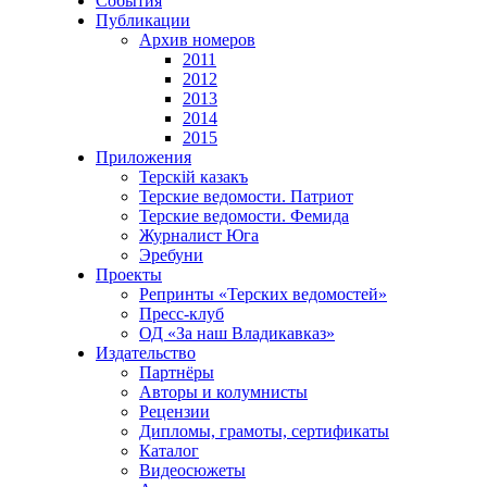
События
Публикации
Архив номеров
2011
2012
2013
2014
2015
Приложения
Терскiй казакъ
Терские ведомости. Патриот
Терские ведомости. Фемида
Журналист Юга
Эребуни
Проекты
Репринты «Терских ведомостей»
Пресс-клуб
ОД «За наш Владикавказ»
Издательство
Партнёры
Авторы и колумнисты
Рецензии
Дипломы, грамоты, сертификаты
Каталог
Видеосюжеты