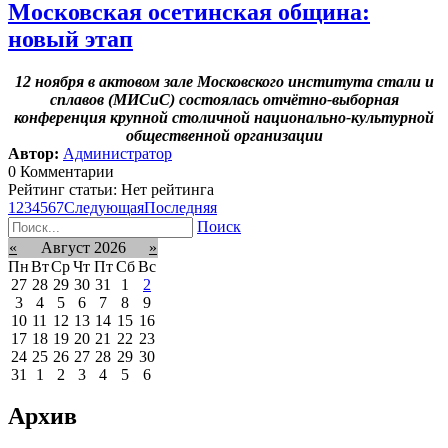
Московская осетинская община:
новый этап
12 ноября в актовом зале Московского института стали и
сплавов (МИСиС) состоялась отчётно-выборная
конференция крупной столичной национально-культурной
общественной организации
Автор:
Администратор
0 Комментарии
Рейтинг статьи: Нет рейтинга
1
2
3
4
5
6
7
Следующая
Последняя
Поиск
«
Август 2026
»
Пн
Вт
Ср
Чт
Пт
Сб
Вс
27
28
29
30
31
1
2
3
4
5
6
7
8
9
10
11
12
13
14
15
16
17
18
19
20
21
22
23
24
25
26
27
28
29
30
31
1
2
3
4
5
6
Архив