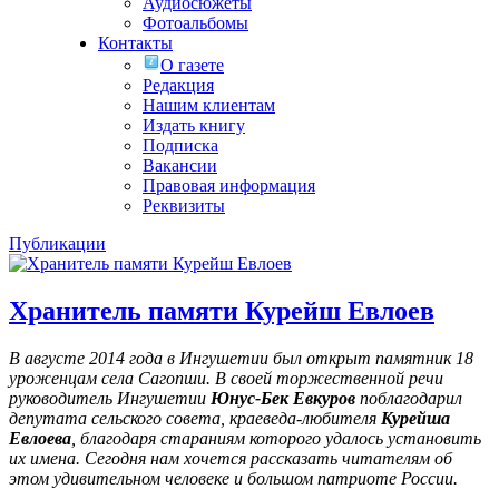
Аудиосюжеты
Фотоальбомы
Контакты
О газете
Редакция
Нашим клиентам
Издать книгу
Подписка
Вакансии
Правовая информация
Реквизиты
Публикации
Хранитель памяти Курейш Евлоев
В августе 2014 года в Ингушетии был открыт памятник 18
уроженцам села Сагопши. В своей торжественной речи
руководитель Ингушетии
Юнус-Бек Евкуров
поблагодарил
депутата сельского совета, краеведа-любителя
Курейша
Евлоева
, благодаря стараниям которого удалось установить
их имена
. Сегодня нам хочется рассказать читателям об
этом удивительном человеке и большом патриоте России.