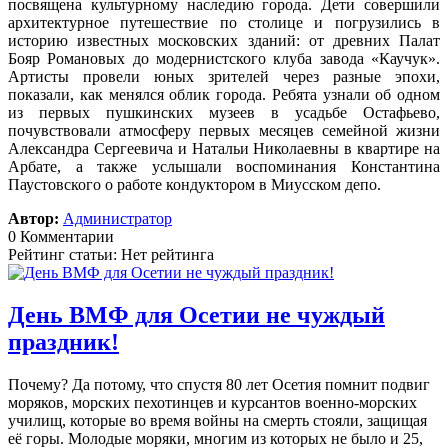
посвящена культурному наследию города. Дети совершили
архитектурное путешествие по столице и погрузились в
историю известных московских зданий: от древних Палат
Бояр Романовых до модернистского клуба завода «Каучук».
Артисты провели юных зрителей через разные эпохи,
показали, как менялся облик города. Ребята узнали об одном
из первых пушкинских музеев в усадьбе Остафьево,
почувствовали атмосферу первых месяцев семейной жизни
Александра Сергеевича и Натальи Николаевны в квартире на
Арбате, а также услышали воспоминания Константина
Паустовского о работе кондуктором в Миусском депо.
Автор:
Администратор
0 Комментарии
Рейтинг статьи: Нет рейтинга
День ВМФ для Осетии не чуждый
праздник!
Почему? Да потому, что спустя 80 лет Осетия помнит подвиг
моряков, морских пехотинцев и курсантов военно-морских
училищ, которые во время войны на смерть стояли, защищая
её горы. Молодые моряки, многим из которых не было и 25,