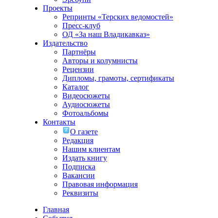
Проекты
Репринты «Терских ведомостей»
Пресс-клуб
ОД «За наш Владикавказ»
Издательство
Партнёры
Авторы и колумнисты
Рецензии
Дипломы, грамоты, сертификаты
Каталог
Видеосюжеты
Аудиосюжеты
Фотоальбомы
Контакты
О газете
Редакция
Нашим клиентам
Издать книгу
Подписка
Вакансии
Правовая информация
Реквизиты
Главная