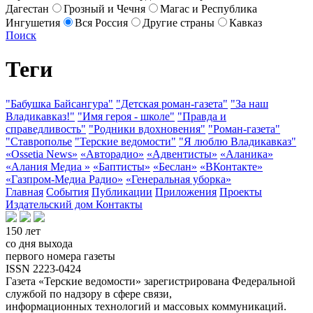
Дагестан
Грозный и Чечня
Магас и Республика
Ингушетия
Вся Россия
Другие страны
Кавказ
Поиск
Теги
"Бабушка Байсангура"
"Детская роман-газета"
"За наш
Владикавказ!"
"Имя героя - школе"
"Правда и
справедливость"
"Родники вдохновения"
"Роман-газета"
"Ставрополье
"Терские ведомости"
"Я люблю Владикавказ"
«Ossetia News»
«Авторадио»
«Адвентисты»
«Аланика»
«Алания Медиа »
«Баптисты»
«Беслан»
«ВКонтакте»
«Газпром-Медиа Радио»
«Генеральная уборка»
Главная
События
Публикации
Приложения
Проекты
Издательский дом
Контакты
150 лет
со дня выхода
первого номера газеты
ISSN 2223-0424
Газета «Терские ведомости» зарегистрирована Федеральной
службой по надзору в сфере связи,
информационных технологий и массовых коммуникаций.