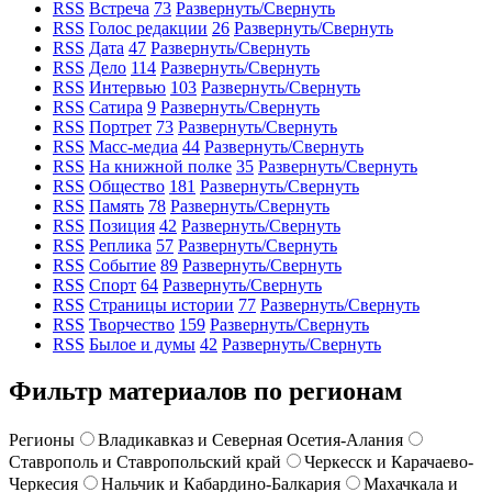
RSS
Встреча
73
Развернуть/Свернуть
RSS
Голос редакции
26
Развернуть/Свернуть
RSS
Дата
47
Развернуть/Свернуть
RSS
Дело
114
Развернуть/Свернуть
RSS
Интервью
103
Развернуть/Свернуть
RSS
Сатира
9
Развернуть/Свернуть
RSS
Портрет
73
Развернуть/Свернуть
RSS
Масс-медиа
44
Развернуть/Свернуть
RSS
На книжной полке
35
Развернуть/Свернуть
RSS
Общество
181
Развернуть/Свернуть
RSS
Память
78
Развернуть/Свернуть
RSS
Позиция
42
Развернуть/Свернуть
RSS
Реплика
57
Развернуть/Свернуть
RSS
Событие
89
Развернуть/Свернуть
RSS
Спорт
64
Развернуть/Свернуть
RSS
Страницы истории
77
Развернуть/Свернуть
RSS
Творчество
159
Развернуть/Свернуть
RSS
Былое и думы
42
Развернуть/Свернуть
Фильтр материалов по регионам
Регионы
Владикавказ и Северная Осетия-Алания
Ставрополь и Ставропольский край
Черкесск и Карачаево-
Черкесия
Нальчик и Кабардино-Балкария
Махачкала и