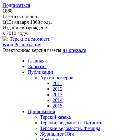
Подписаться
1868
Газета основана
1(13) января 1868 года.
Издание возрождено
в 2010 году.
Вход
Регистрация
Электронная версия газеты
на pressa.ru
Главная
События
Публикации
Архив номеров
2011
2012
2013
2014
2015
Приложения
Терскiй казакъ
Терские ведомости. Патриот
Терские ведомости. Фемида
Журналист Юга
Эребуни