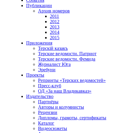
События
Публикации
Архив номеров
2011
2012
2013
2014
2015
Приложения
Терскiй казакъ
Терские ведомости. Патриот
Терские ведомости. Фемида
Журналист Юга
Эребуни
Проекты
Репринты «Терских ведомостей»
Пресс-клуб
ОД «За наш Владикавказ»
Издательство
Партнёры
Авторы и колумнисты
Рецензии
Дипломы, грамоты, сертификаты
Каталог
Видеосюжеты