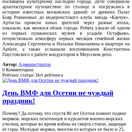
посвящена культурному наследию города. Дети совершили
архитектурное путешествие по столице и погрузились в
историю известных московских зданий: от древних Палат
Бояр Романовых до модернистского клуба завода «Каучук».
Артисты провели юных зрителей через разные эпохи,
показали, как менялся облик города. Ребята узнали об одном
из первых пушкинских музеев в усадьбе Остафьево,
почувствовали атмосферу первых месяцев семейной жизни
Александра Сергеевича и Натальи Николаевны в квартире на
Арбате, а также услышали воспоминания Константина
Паустовского о работе кондуктором в Миусском депо.
Автор:
Администратор
0 Комментарии
Рейтинг статьи: Нет рейтинга
День ВМФ для Осетии не чуждый
праздник!
Почему? Да потому, что спустя 80 лет Осетия помнит подвиг
моряков, морских пехотинцев и курсантов военно-морских
училищ, которые во время войны на смерть стояли, защищая
её горы. Молодые моряки, многим из которых не было и 25,