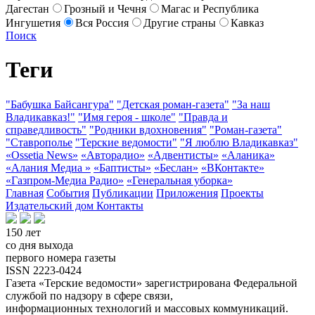
Дагестан
Грозный и Чечня
Магас и Республика
Ингушетия
Вся Россия
Другие страны
Кавказ
Поиск
Теги
"Бабушка Байсангура"
"Детская роман-газета"
"За наш
Владикавказ!"
"Имя героя - школе"
"Правда и
справедливость"
"Родники вдохновения"
"Роман-газета"
"Ставрополье
"Терские ведомости"
"Я люблю Владикавказ"
«Ossetia News»
«Авторадио»
«Адвентисты»
«Аланика»
«Алания Медиа »
«Баптисты»
«Беслан»
«ВКонтакте»
«Газпром-Медиа Радио»
«Генеральная уборка»
Главная
События
Публикации
Приложения
Проекты
Издательский дом
Контакты
150 лет
со дня выхода
первого номера газеты
ISSN 2223-0424
Газета «Терские ведомости» зарегистрирована Федеральной
службой по надзору в сфере связи,
информационных технологий и массовых коммуникаций.