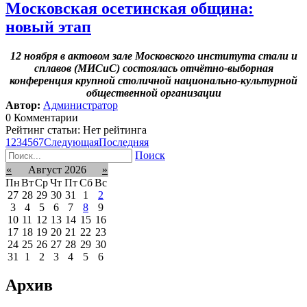
Московская осетинская община:
новый этап
12 ноября в актовом зале Московского института стали и
сплавов (МИСиС) состоялась отчётно-выборная
конференция крупной столичной национально-культурной
общественной организации
Автор:
Администратор
0 Комментарии
Рейтинг статьи: Нет рейтинга
1
2
3
4
5
6
7
Следующая
Последняя
Поиск
«
Август 2026
»
Пн
Вт
Ср
Чт
Пт
Сб
Вс
27
28
29
30
31
1
2
3
4
5
6
7
8
9
10
11
12
13
14
15
16
17
18
19
20
21
22
23
24
25
26
27
28
29
30
31
1
2
3
4
5
6
Архив