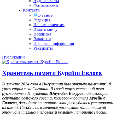
Аудиосюжеты
Фотоальбомы
Контакты
О газете
Редакция
Нашим клиентам
Издать книгу
Подписка
Вакансии
Правовая информация
Реквизиты
Публикации
Хранитель памяти Курейш Евлоев
В августе 2014 года в Ингушетии был открыт памятник 18
уроженцам села Сагопши. В своей торжественной речи
руководитель Ингушетии
Юнус-Бек Евкуров
поблагодарил
депутата сельского совета, краеведа-любителя
Курейша
Евлоева
, благодаря стараниям которого удалось установить
их имена
. Сегодня нам хочется рассказать читателям об
этом удивительном человеке и большом патриоте России.