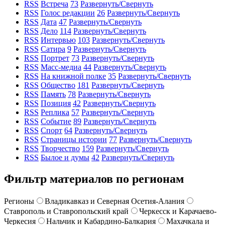
RSS
Встреча
73
Развернуть/Свернуть
RSS
Голос редакции
26
Развернуть/Свернуть
RSS
Дата
47
Развернуть/Свернуть
RSS
Дело
114
Развернуть/Свернуть
RSS
Интервью
103
Развернуть/Свернуть
RSS
Сатира
9
Развернуть/Свернуть
RSS
Портрет
73
Развернуть/Свернуть
RSS
Масс-медиа
44
Развернуть/Свернуть
RSS
На книжной полке
35
Развернуть/Свернуть
RSS
Общество
181
Развернуть/Свернуть
RSS
Память
78
Развернуть/Свернуть
RSS
Позиция
42
Развернуть/Свернуть
RSS
Реплика
57
Развернуть/Свернуть
RSS
Событие
89
Развернуть/Свернуть
RSS
Спорт
64
Развернуть/Свернуть
RSS
Страницы истории
77
Развернуть/Свернуть
RSS
Творчество
159
Развернуть/Свернуть
RSS
Былое и думы
42
Развернуть/Свернуть
Фильтр материалов по регионам
Регионы
Владикавказ и Северная Осетия-Алания
Ставрополь и Ставропольский край
Черкесск и Карачаево-
Черкесия
Нальчик и Кабардино-Балкария
Махачкала и