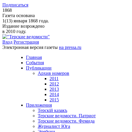
Подписаться
1868
Газета основана
1(13) января 1868 года.
Издание возрождено
в 2010 году.
Вход
Регистрация
Электронная версия газеты
на pressa.ru
Главная
События
Публикации
Архив номеров
2011
2012
2013
2014
2015
Приложения
Терскiй казакъ
Терские ведомости. Патриот
Терские ведомости. Фемида
Журналист Юга
Эребуни