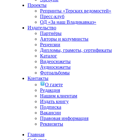
Проекты
Репринты «Терских ведомостей»
Пресс-клуб
ОД «За наш Владикавказ»
Издательство
Партнёры
Авторы и колумнисты
Рецензии
Дипломы, грамоты, сертификаты
Каталог
Видеосюжеты
Аудиосюжеты
Фотоальбомы
Контакты
О газете
Редакция
Нашим клиентам
Издать книгу
Подписка
Вакансии
Правовая информация
Реквизиты
Главная