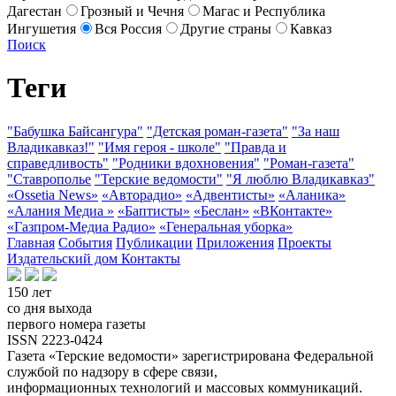
Дагестан
Грозный и Чечня
Магас и Республика
Ингушетия
Вся Россия
Другие страны
Кавказ
Поиск
Теги
"Бабушка Байсангура"
"Детская роман-газета"
"За наш
Владикавказ!"
"Имя героя - школе"
"Правда и
справедливость"
"Родники вдохновения"
"Роман-газета"
"Ставрополье
"Терские ведомости"
"Я люблю Владикавказ"
«Ossetia News»
«Авторадио»
«Адвентисты»
«Аланика»
«Алания Медиа »
«Баптисты»
«Беслан»
«ВКонтакте»
«Газпром-Медиа Радио»
«Генеральная уборка»
Главная
События
Публикации
Приложения
Проекты
Издательский дом
Контакты
150 лет
со дня выхода
первого номера газеты
ISSN 2223-0424
Газета «Терские ведомости» зарегистрирована Федеральной
службой по надзору в сфере связи,
информационных технологий и массовых коммуникаций.