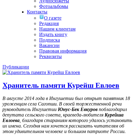
Аудиосюжеты
Фотоальбомы
Контакты
О газете
Редакция
Нашим клиентам
Издать книгу
Подписка
Вакансии
Правовая информация
Реквизиты
Публикации
Хранитель памяти Курейш Евлоев
В августе 2014 года в Ингушетии был открыт памятник 18
уроженцам села Сагопши. В своей торжественной речи
руководитель Ингушетии
Юнус-Бек Евкуров
поблагодарил
депутата сельского совета, краеведа-любителя
Курейша
Евлоева
, благодаря стараниям которого удалось установить
их имена
. Сегодня нам хочется рассказать читателям об
этом удивительном человеке и большом патриоте России.