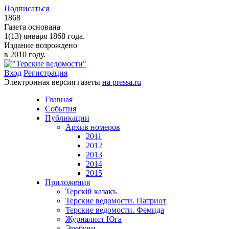
Подписаться
1868
Газета основана
1(13) января 1868 года.
Издание возрождено
в 2010 году.
Вход
Регистрация
Электронная версия газеты
на pressa.ru
Главная
События
Публикации
Архив номеров
2011
2012
2013
2014
2015
Приложения
Терскiй казакъ
Терские ведомости. Патриот
Терские ведомости. Фемида
Журналист Юга
Эребуни