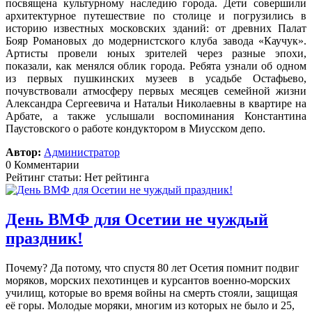
посвящена культурному наследию города. Дети совершили
архитектурное путешествие по столице и погрузились в
историю известных московских зданий: от древних Палат
Бояр Романовых до модернистского клуба завода «Каучук».
Артисты провели юных зрителей через разные эпохи,
показали, как менялся облик города. Ребята узнали об одном
из первых пушкинских музеев в усадьбе Остафьево,
почувствовали атмосферу первых месяцев семейной жизни
Александра Сергеевича и Натальи Николаевны в квартире на
Арбате, а также услышали воспоминания Константина
Паустовского о работе кондуктором в Миусском депо.
Автор:
Администратор
0 Комментарии
Рейтинг статьи: Нет рейтинга
День ВМФ для Осетии не чуждый
праздник!
Почему? Да потому, что спустя 80 лет Осетия помнит подвиг
моряков, морских пехотинцев и курсантов военно-морских
училищ, которые во время войны на смерть стояли, защищая
её горы. Молодые моряки, многим из которых не было и 25,