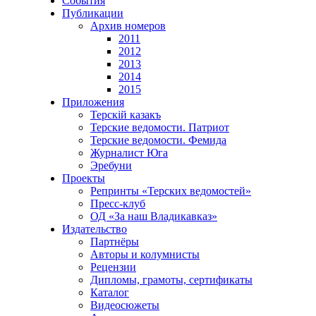
События
Публикации
Архив номеров
2011
2012
2013
2014
2015
Приложения
Терскiй казакъ
Терские ведомости. Патриот
Терские ведомости. Фемида
Журналист Юга
Эребуни
Проекты
Репринты «Терских ведомостей»
Пресс-клуб
ОД «За наш Владикавказ»
Издательство
Партнёры
Авторы и колумнисты
Рецензии
Дипломы, грамоты, сертификаты
Каталог
Видеосюжеты