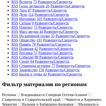
RSS
Встреча
73
Развернуть/Свернуть
RSS
Голос редакции
26
Развернуть/Свернуть
RSS
Дата
47
Развернуть/Свернуть
RSS
Дело
114
Развернуть/Свернуть
RSS
Интервью
103
Развернуть/Свернуть
RSS
Сатира
9
Развернуть/Свернуть
RSS
Портрет
73
Развернуть/Свернуть
RSS
Масс-медиа
44
Развернуть/Свернуть
RSS
На книжной полке
35
Развернуть/Свернуть
RSS
Общество
181
Развернуть/Свернуть
RSS
Память
78
Развернуть/Свернуть
RSS
Позиция
42
Развернуть/Свернуть
RSS
Реплика
57
Развернуть/Свернуть
RSS
Событие
89
Развернуть/Свернуть
RSS
Спорт
64
Развернуть/Свернуть
RSS
Страницы истории
77
Развернуть/Свернуть
RSS
Творчество
159
Развернуть/Свернуть
RSS
Былое и думы
42
Развернуть/Свернуть
Фильтр материалов по регионам
Регионы
Владикавказ и Северная Осетия-Алания
Ставрополь и Ставропольский край
Черкесск и Карачаево-
Черкесия
Нальчик и Кабардино-Балкария
Махачкала и