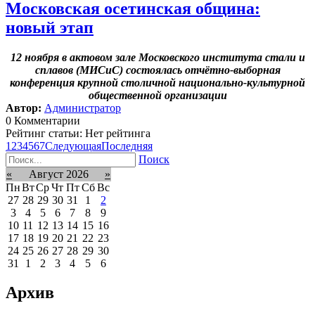
Московская осетинская община:
новый этап
12 ноября в актовом зале Московского института стали и
сплавов (МИСиС) состоялась отчётно-выборная
конференция крупной столичной национально-культурной
общественной организации
Автор:
Администратор
0 Комментарии
Рейтинг статьи: Нет рейтинга
1
2
3
4
5
6
7
Следующая
Последняя
Поиск
«
Август 2026
»
Пн
Вт
Ср
Чт
Пт
Сб
Вс
27
28
29
30
31
1
2
3
4
5
6
7
8
9
10
11
12
13
14
15
16
17
18
19
20
21
22
23
24
25
26
27
28
29
30
31
1
2
3
4
5
6
Архив