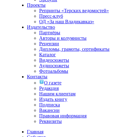
Проекты
Репринты «Терских ведомостей»
Пресс-клуб
ОД «За наш Владикавказ»
Издательство
Партнёры
Авторы и колумнисты
Рецензии
Дипломы, грамоты, сертификаты
Каталог
Видеосюжеты
Аудиосюжеты
Фотоальбомы
Контакты
О газете
Редакция
Нашим клиентам
Издать книгу
Подписка
Вакансии
Правовая информация
Реквизиты
Главная