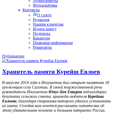
Аудиосюжеты
Фотоальбомы
Контакты
О газете
Редакция
Нашим клиентам
Издать книгу
Подписка
Вакансии
Правовая информация
Реквизиты
Публикации
Хранитель памяти Курейш Евлоев
В августе 2014 года в Ингушетии был открыт памятник 18
уроженцам села Сагопши. В своей торжественной речи
руководитель Ингушетии
Юнус-Бек Евкуров
поблагодарил
депутата сельского совета, краеведа-любителя
Курейша
Евлоева
, благодаря стараниям которого удалось установить
их имена
. Сегодня нам хочется рассказать читателям об
этом удивительном человеке и большом патриоте России.