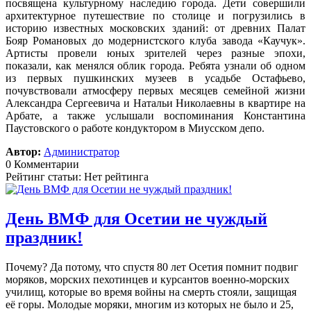
посвящена культурному наследию города. Дети совершили
архитектурное путешествие по столице и погрузились в
историю известных московских зданий: от древних Палат
Бояр Романовых до модернистского клуба завода «Каучук».
Артисты провели юных зрителей через разные эпохи,
показали, как менялся облик города. Ребята узнали об одном
из первых пушкинских музеев в усадьбе Остафьево,
почувствовали атмосферу первых месяцев семейной жизни
Александра Сергеевича и Натальи Николаевны в квартире на
Арбате, а также услышали воспоминания Константина
Паустовского о работе кондуктором в Миусском депо.
Автор:
Администратор
0 Комментарии
Рейтинг статьи: Нет рейтинга
День ВМФ для Осетии не чуждый
праздник!
Почему? Да потому, что спустя 80 лет Осетия помнит подвиг
моряков, морских пехотинцев и курсантов военно-морских
училищ, которые во время войны на смерть стояли, защищая
её горы. Молодые моряки, многим из которых не было и 25,