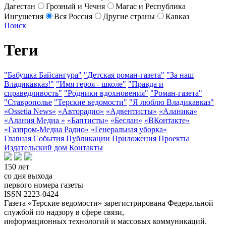
Дагестан
Грозный и Чечня
Магас и Республика
Ингушетия
Вся Россия
Другие страны
Кавказ
Поиск
Теги
"Бабушка Байсангура"
"Детская роман-газета"
"За наш
Владикавказ!"
"Имя героя - школе"
"Правда и
справедливость"
"Родники вдохновения"
"Роман-газета"
"Ставрополье
"Терские ведомости"
"Я люблю Владикавказ"
«Ossetia News»
«Авторадио»
«Адвентисты»
«Аланика»
«Алания Медиа »
«Баптисты»
«Беслан»
«ВКонтакте»
«Газпром-Медиа Радио»
«Генеральная уборка»
Главная
События
Публикации
Приложения
Проекты
Издательский дом
Контакты
150 лет
со дня выхода
первого номера газеты
ISSN 2223-0424
Газета «Терские ведомости» зарегистрирована Федеральной
службой по надзору в сфере связи,
информационных технологий и массовых коммуникаций.