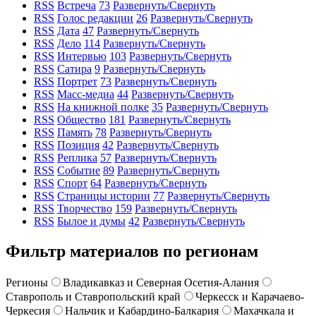
RSS
Встреча
73
Развернуть/Свернуть
RSS
Голос редакции
26
Развернуть/Свернуть
RSS
Дата
47
Развернуть/Свернуть
RSS
Дело
114
Развернуть/Свернуть
RSS
Интервью
103
Развернуть/Свернуть
RSS
Сатира
9
Развернуть/Свернуть
RSS
Портрет
73
Развернуть/Свернуть
RSS
Масс-медиа
44
Развернуть/Свернуть
RSS
На книжной полке
35
Развернуть/Свернуть
RSS
Общество
181
Развернуть/Свернуть
RSS
Память
78
Развернуть/Свернуть
RSS
Позиция
42
Развернуть/Свернуть
RSS
Реплика
57
Развернуть/Свернуть
RSS
Событие
89
Развернуть/Свернуть
RSS
Спорт
64
Развернуть/Свернуть
RSS
Страницы истории
77
Развернуть/Свернуть
RSS
Творчество
159
Развернуть/Свернуть
RSS
Былое и думы
42
Развернуть/Свернуть
Фильтр материалов по регионам
Регионы
Владикавказ и Северная Осетия-Алания
Ставрополь и Ставропольский край
Черкесск и Карачаево-
Черкесия
Нальчик и Кабардино-Балкария
Махачкала и