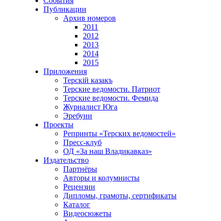
События
Публикации
Архив номеров
2011
2012
2013
2014
2015
Приложения
Терскiй казакъ
Терские ведомости. Патриот
Терские ведомости. Фемида
Журналист Юга
Эребуни
Проекты
Репринты «Терских ведомостей»
Пресс-клуб
ОД «За наш Владикавказ»
Издательство
Партнёры
Авторы и колумнисты
Рецензии
Дипломы, грамоты, сертификаты
Каталог
Видеосюжеты