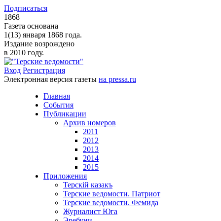
Подписаться
1868
Газета основана
1(13) января 1868 года.
Издание возрождено
в 2010 году.
Вход
Регистрация
Электронная версия газеты
на pressa.ru
Главная
События
Публикации
Архив номеров
2011
2012
2013
2014
2015
Приложения
Терскiй казакъ
Терские ведомости. Патриот
Терские ведомости. Фемида
Журналист Юга
Эребуни