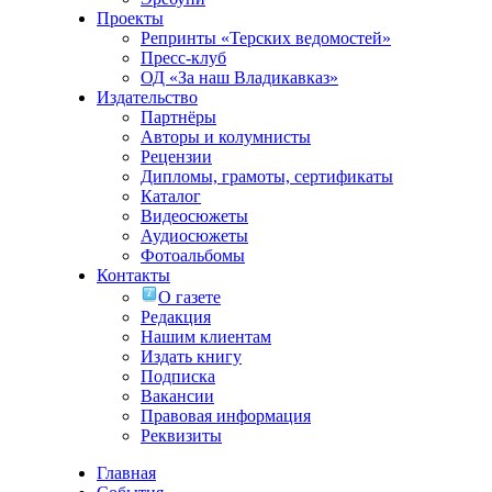
Проекты
Репринты «Терских ведомостей»
Пресс-клуб
ОД «За наш Владикавказ»
Издательство
Партнёры
Авторы и колумнисты
Рецензии
Дипломы, грамоты, сертификаты
Каталог
Видеосюжеты
Аудиосюжеты
Фотоальбомы
Контакты
О газете
Редакция
Нашим клиентам
Издать книгу
Подписка
Вакансии
Правовая информация
Реквизиты
Главная