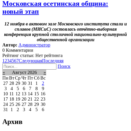
Московская осетинская община:
новый этап
12 ноября в актовом зале Московского института стали и
сплавов (МИСиС) состоялась отчётно-выборная
конференция крупной столичной национально-культурной
общественной организации
Автор:
Администратор
0 Комментарии
Рейтинг статьи: Нет рейтинга
1
2
3
4
5
6
7
Следующая
Последняя
Поиск
«
Август 2026
»
Пн
Вт
Ср
Чт
Пт
Сб
Вс
27
28
29
30
31
1
2
3
4
5
6
7
8
9
10
11
12
13
14
15
16
17
18
19
20
21
22
23
24
25
26
27
28
29
30
31
1
2
3
4
5
6
Архив