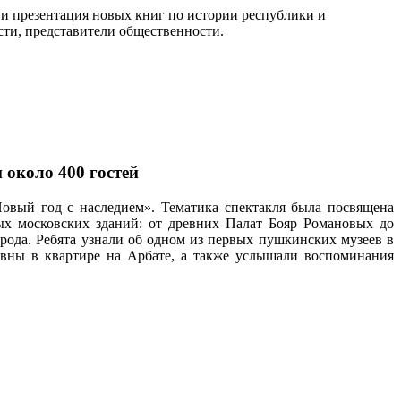
 презентация новых книг по истории республики и
сти, представители общественности.
 около 400 гостей
Новый год с наследием».
Тематика спектакля была посвящена
ых московских зданий: от древних Палат Бояр Романовых до
орода. Ребята узнали об одном из первых пушкинских музеев в
евны в квартире на Арбате, а также услышали воспоминания