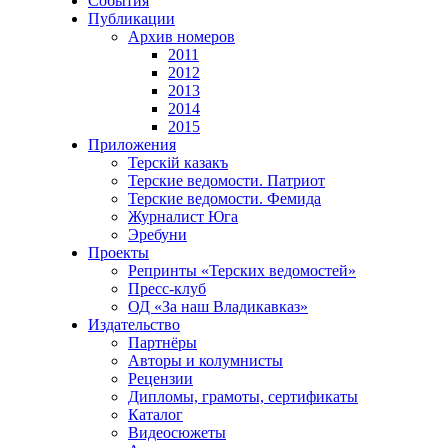
События
Публикации
Архив номеров
2011
2012
2013
2014
2015
Приложения
Терскiй казакъ
Терские ведомости. Патриот
Терские ведомости. Фемида
Журналист Юга
Эребуни
Проекты
Репринты «Терских ведомостей»
Пресс-клуб
ОД «За наш Владикавказ»
Издательство
Партнёры
Авторы и колумнисты
Рецензии
Дипломы, грамоты, сертификаты
Каталог
Видеосюжеты