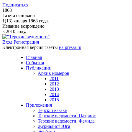
Подписаться
1868
Газета основана
1(13) января 1868 года.
Издание возрождено
в 2010 году.
Вход
Регистрация
Электронная версия газеты
на pressa.ru
Главная
События
Публикации
Архив номеров
2011
2012
2013
2014
2015
Приложения
Терскiй казакъ
Терские ведомости. Патриот
Терские ведомости. Фемида
Журналист Юга
Эребуни