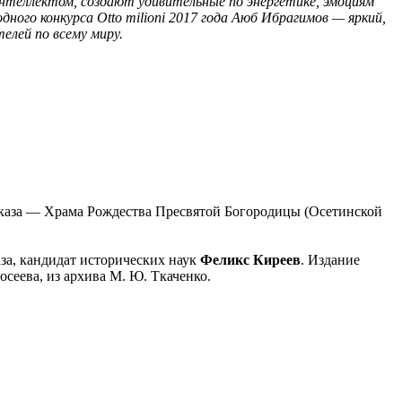
нтеллектом, создают удивительные по энергетике, эмоциям
ого конкурса Otto milioni 2017 года Аюб Ибрагимов — яркий,
елей по всему миру.
авказа — Храма Рождества Пресвятой Богородицы (Осетинской
за, кандидат исторических наук
Феликс Киреев
. Издание
осеева, из архива М. Ю. Ткаченко.