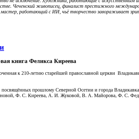
тво не исключение. Художники, работающие с искусственным и
сстве. Чеченский живописец, финалист престижного международн
й мастер, работающий с ИИ, чьё творчество завораживает зрит
ви
овая книга Феликса Киреева
иуроченная к 210-летию старейшей православной церкви Владик
г, посвящённых прошлому Северной Осетии и города Владикавка
овой, Ф. С. Киреева, А. И. Жуковой, В. А. Майорова, Ф. С. Фед