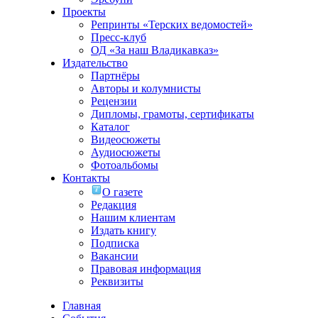
Проекты
Репринты «Терских ведомостей»
Пресс-клуб
ОД «За наш Владикавказ»
Издательство
Партнёры
Авторы и колумнисты
Рецензии
Дипломы, грамоты, сертификаты
Каталог
Видеосюжеты
Аудиосюжеты
Фотоальбомы
Контакты
О газете
Редакция
Нашим клиентам
Издать книгу
Подписка
Вакансии
Правовая информация
Реквизиты
Главная