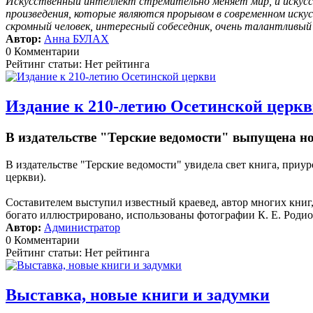
Искусственный интеллект стремительно меняет мир, и искусс
произведения, которые являются прорывом в современном иску
скромный человек, интересный собеседник, очень талантливы
Автор:
Анна БУЛАХ
0 Комментарии
Рейтинг статьи: Нет рейтинга
Издание к 210-летию Осетинской церк
В издательстве "Терские ведомости" выпущена н
В издательстве "Терские ведомости" увидела свет книга, пр
церкви).
Составителем выступил известный краевед, автор многих кни
богато иллюстрировано, использованы фотографии К. Е. Родион
Автор:
Администратор
0 Комментарии
Рейтинг статьи: Нет рейтинга
Выставка, новые книги и задумки