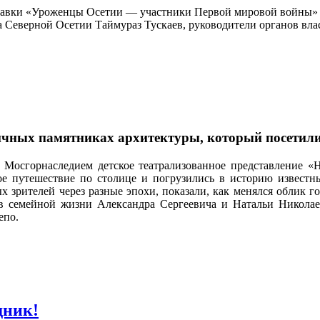
авки «Уроженцы Осетии — участники Первой мировой войны» и
 Северной Осетии Таймураз Тускаев, руководители органов вла
личных памятниках архитектуры, который посетили
 Мосгорнаследием детское театрализованное представление «
ое путешествие по столице и погрузились в историю известн
 зрителей через разные эпохи, показали, как менялся облик г
ев семейной жизни Александра Сергеевича и Натальи Никола
епо.
дник!