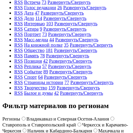
RSS
Встреча
73
Развернуть/Свернуть
RSS
Голос редакции
26
Развернуть/Свернуть
RSS
Дата
47
Развернуть/Свернуть
RSS
Дело
114
Развернуть/Свернуть
RSS
Интервью
103
Развернуть/Свернуть
RSS
Сатира
9
Развернуть/Свернуть
RSS
Портрет
73
Развернуть/Свернуть
RSS
Масс-медиа
44
Развернуть/Свернуть
RSS
На книжной полке
35
Развернуть/Свернуть
RSS
Общество
181
Развернуть/Свернуть
RSS
Память
78
Развернуть/Свернуть
RSS
Позиция
42
Развернуть/Свернуть
RSS
Реплика
57
Развернуть/Свернуть
RSS
Событие
89
Развернуть/Свернуть
RSS
Спорт
64
Развернуть/Свернуть
RSS
Страницы истории
77
Развернуть/Свернуть
RSS
Творчество
159
Развернуть/Свернуть
RSS
Былое и думы
42
Развернуть/Свернуть
Фильтр материалов по регионам
Регионы
Владикавказ и Северная Осетия-Алания
Ставрополь и Ставропольский край
Черкесск и Карачаево-
Черкесия
Нальчик и Кабардино-Балкария
Махачкала и