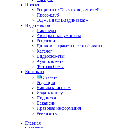
Проекты
Репринты «Терских ведомостей»
Пресс-клуб
ОД «За наш Владикавказ»
Издательство
Партнёры
Авторы и колумнисты
Рецензии
Дипломы, грамоты, сертификаты
Каталог
Видеосюжеты
Аудиосюжеты
Фотоальбомы
Контакты
О газете
Редакция
Нашим клиентам
Издать книгу
Подписка
Вакансии
Правовая информация
Реквизиты
Главная