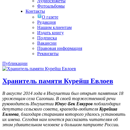
Аудиосюжеты
Фотоальбомы
Контакты
О газете
Редакция
Нашим клиентам
Издать книгу
Подписка
Вакансии
Правовая информация
Реквизиты
Публикации
Хранитель памяти Курейш Евлоев
В августе 2014 года в Ингушетии был открыт памятник 18
уроженцам села Сагопши. В своей торжественной речи
руководитель Ингушетии
Юнус-Бек Евкуров
поблагодарил
депутата сельского совета, краеведа-любителя
Курейша
Евлоева
, благодаря стараниям которого удалось установить
их имена
. Сегодня нам хочется рассказать читателям об
этом удивительном человеке и большом патриоте России.