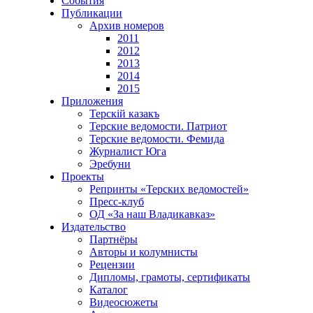
События
Публикации
Архив номеров
2011
2012
2013
2014
2015
Приложения
Терскiй казакъ
Терские ведомости. Патриот
Терские ведомости. Фемида
Журналист Юга
Эребуни
Проекты
Репринты «Терских ведомостей»
Пресс-клуб
ОД «За наш Владикавказ»
Издательство
Партнёры
Авторы и колумнисты
Рецензии
Дипломы, грамоты, сертификаты
Каталог
Видеосюжеты