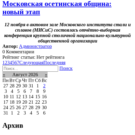
Московская осетинская община:
новый этап
12 ноября в актовом зале Московского института стали и
сплавов (МИСиС) состоялась отчётно-выборная
конференция крупной столичной национально-культурной
общественной организации
Автор:
Администратор
0 Комментарии
Рейтинг статьи: Нет рейтинга
1
2
3
4
5
6
7
Следующая
Последняя
Поиск
«
Август 2026
»
Пн
Вт
Ср
Чт
Пт
Сб
Вс
27
28
29
30
31
1
2
3
4
5
6
7
8
9
10
11
12
13
14
15
16
17
18
19
20
21
22
23
24
25
26
27
28
29
30
31
1
2
3
4
5
6
Архив