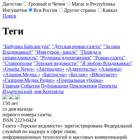
Дагестан
Грозный и Чечня
Магас и Республика
Ингушетия
Вся Россия
Другие страны
Кавказ
Поиск
Теги
"Бабушка Байсангура"
"Детская роман-газета"
"За наш
Владикавказ!"
"Имя героя - школе"
"Правда и
справедливость"
"Родники вдохновения"
"Роман-газета"
"Ставрополье
"Терские ведомости"
"Я люблю Владикавказ"
«Ossetia News»
«Авторадио»
«Адвентисты»
«Аланика»
«Алания Медиа »
«Баптисты»
«Беслан»
«ВКонтакте»
«Газпром-Медиа Радио»
«Генеральная уборка»
Главная
События
Публикации
Приложения
Проекты
Издательский дом
Контакты
150 лет
со дня выхода
первого номера газеты
ISSN 2223-0424
Газета «Терские ведомости» зарегистрирована Федеральной
службой по надзору в сфере связи,
информационных технологий и массовых коммуникаций.