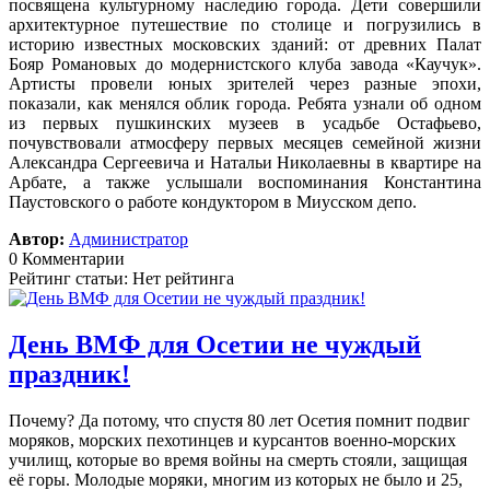
посвящена культурному наследию города. Дети совершили
архитектурное путешествие по столице и погрузились в
историю известных московских зданий: от древних Палат
Бояр Романовых до модернистского клуба завода «Каучук».
Артисты провели юных зрителей через разные эпохи,
показали, как менялся облик города. Ребята узнали об одном
из первых пушкинских музеев в усадьбе Остафьево,
почувствовали атмосферу первых месяцев семейной жизни
Александра Сергеевича и Натальи Николаевны в квартире на
Арбате, а также услышали воспоминания Константина
Паустовского о работе кондуктором в Миусском депо.
Автор:
Администратор
0 Комментарии
Рейтинг статьи: Нет рейтинга
День ВМФ для Осетии не чуждый
праздник!
Почему? Да потому, что спустя 80 лет Осетия помнит подвиг
моряков, морских пехотинцев и курсантов военно-морских
училищ, которые во время войны на смерть стояли, защищая
её горы. Молодые моряки, многим из которых не было и 25,