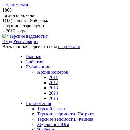
Подписаться
1868
Газета основана
1(13) января 1868 года.
Издание возрождено
в 2010 году.
Вход
Регистрация
Электронная версия газеты
на pressa.ru
Главная
События
Публикации
Архив номеров
2011
2012
2013
2014
2015
Приложения
Терскiй казакъ
Терские ведомости. Патриот
Терские ведомости. Фемида
Журналист Юга
Эребуни