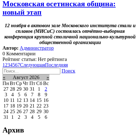
Московская осетинская община:
новый этап
12 ноября в актовом зале Московского института стали и
сплавов (МИСиС) состоялась отчётно-выборная
конференция крупной столичной национально-культурной
общественной организации
Автор:
Администратор
0 Комментарии
Рейтинг статьи: Нет рейтинга
1
2
3
4
5
6
7
Следующая
Последняя
Поиск
«
Август 2026
»
Пн
Вт
Ср
Чт
Пт
Сб
Вс
27
28
29
30
31
1
2
3
4
5
6
7
8
9
10
11
12
13
14
15
16
17
18
19
20
21
22
23
24
25
26
27
28
29
30
31
1
2
3
4
5
6
Архив