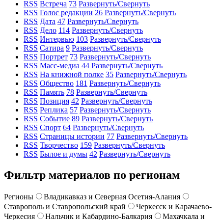
RSS
Встреча
73
Развернуть/Свернуть
RSS
Голос редакции
26
Развернуть/Свернуть
RSS
Дата
47
Развернуть/Свернуть
RSS
Дело
114
Развернуть/Свернуть
RSS
Интервью
103
Развернуть/Свернуть
RSS
Сатира
9
Развернуть/Свернуть
RSS
Портрет
73
Развернуть/Свернуть
RSS
Масс-медиа
44
Развернуть/Свернуть
RSS
На книжной полке
35
Развернуть/Свернуть
RSS
Общество
181
Развернуть/Свернуть
RSS
Память
78
Развернуть/Свернуть
RSS
Позиция
42
Развернуть/Свернуть
RSS
Реплика
57
Развернуть/Свернуть
RSS
Событие
89
Развернуть/Свернуть
RSS
Спорт
64
Развернуть/Свернуть
RSS
Страницы истории
77
Развернуть/Свернуть
RSS
Творчество
159
Развернуть/Свернуть
RSS
Былое и думы
42
Развернуть/Свернуть
Фильтр материалов по регионам
Регионы
Владикавказ и Северная Осетия-Алания
Ставрополь и Ставропольский край
Черкесск и Карачаево-
Черкесия
Нальчик и Кабардино-Балкария
Махачкала и