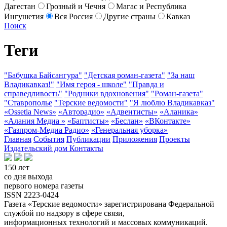
Дагестан
Грозный и Чечня
Магас и Республика
Ингушетия
Вся Россия
Другие страны
Кавказ
Поиск
Теги
"Бабушка Байсангура"
"Детская роман-газета"
"За наш
Владикавказ!"
"Имя героя - школе"
"Правда и
справедливость"
"Родники вдохновения"
"Роман-газета"
"Ставрополье
"Терские ведомости"
"Я люблю Владикавказ"
«Ossetia News»
«Авторадио»
«Адвентисты»
«Аланика»
«Алания Медиа »
«Баптисты»
«Беслан»
«ВКонтакте»
«Газпром-Медиа Радио»
«Генеральная уборка»
Главная
События
Публикации
Приложения
Проекты
Издательский дом
Контакты
150 лет
со дня выхода
первого номера газеты
ISSN 2223-0424
Газета «Терские ведомости» зарегистрирована Федеральной
службой по надзору в сфере связи,
информационных технологий и массовых коммуникаций.