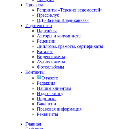
Проекты
Репринты «Терских ведомостей»
Пресс-клуб
ОД «За наш Владикавказ»
Издательство
Партнёры
Авторы и колумнисты
Рецензии
Дипломы, грамоты, сертификаты
Каталог
Видеосюжеты
Аудиосюжеты
Фотоальбомы
Контакты
О газете
Редакция
Нашим клиентам
Издать книгу
Подписка
Вакансии
Правовая информация
Реквизиты
Главная