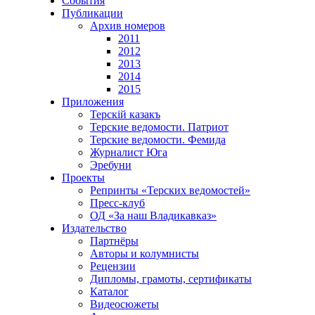
События
Публикации
Архив номеров
2011
2012
2013
2014
2015
Приложения
Терскiй казакъ
Терские ведомости. Патриот
Терские ведомости. Фемида
Журналист Юга
Эребуни
Проекты
Репринты «Терских ведомостей»
Пресс-клуб
ОД «За наш Владикавказ»
Издательство
Партнёры
Авторы и колумнисты
Рецензии
Дипломы, грамоты, сертификаты
Каталог
Видеосюжеты