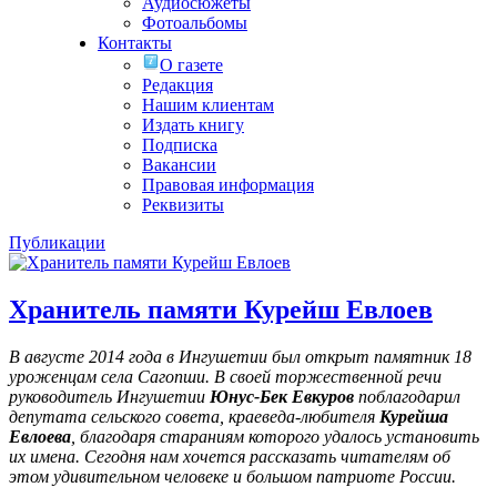
Аудиосюжеты
Фотоальбомы
Контакты
О газете
Редакция
Нашим клиентам
Издать книгу
Подписка
Вакансии
Правовая информация
Реквизиты
Публикации
Хранитель памяти Курейш Евлоев
В августе 2014 года в Ингушетии был открыт памятник 18
уроженцам села Сагопши. В своей торжественной речи
руководитель Ингушетии
Юнус-Бек Евкуров
поблагодарил
депутата сельского совета, краеведа-любителя
Курейша
Евлоева
, благодаря стараниям которого удалось установить
их имена
. Сегодня нам хочется рассказать читателям об
этом удивительном человеке и большом патриоте России.