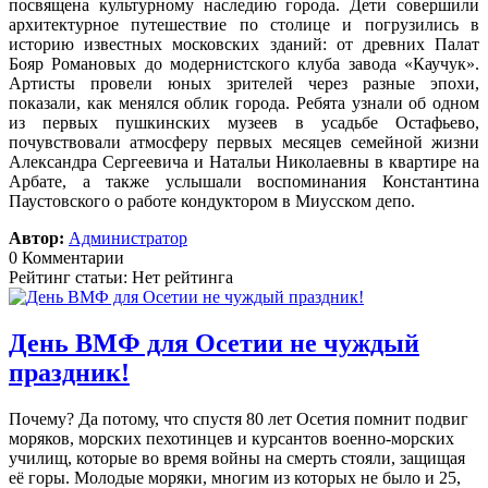
посвящена культурному наследию города. Дети совершили
архитектурное путешествие по столице и погрузились в
историю известных московских зданий: от древних Палат
Бояр Романовых до модернистского клуба завода «Каучук».
Артисты провели юных зрителей через разные эпохи,
показали, как менялся облик города. Ребята узнали об одном
из первых пушкинских музеев в усадьбе Остафьево,
почувствовали атмосферу первых месяцев семейной жизни
Александра Сергеевича и Натальи Николаевны в квартире на
Арбате, а также услышали воспоминания Константина
Паустовского о работе кондуктором в Миусском депо.
Автор:
Администратор
0 Комментарии
Рейтинг статьи: Нет рейтинга
День ВМФ для Осетии не чуждый
праздник!
Почему? Да потому, что спустя 80 лет Осетия помнит подвиг
моряков, морских пехотинцев и курсантов военно-морских
училищ, которые во время войны на смерть стояли, защищая
её горы. Молодые моряки, многим из которых не было и 25,