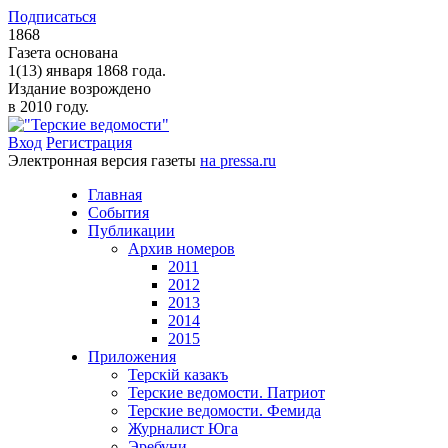
Подписаться
1868
Газета основана
1(13) января 1868 года.
Издание возрождено
в 2010 году.
Вход
Регистрация
Электронная версия газеты
на pressa.ru
Главная
События
Публикации
Архив номеров
2011
2012
2013
2014
2015
Приложения
Терскiй казакъ
Терские ведомости. Патриот
Терские ведомости. Фемида
Журналист Юга
Эребуни