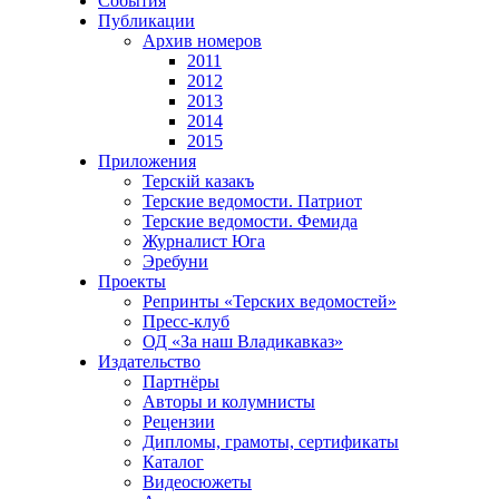
События
Публикации
Архив номеров
2011
2012
2013
2014
2015
Приложения
Терскiй казакъ
Терские ведомости. Патриот
Терские ведомости. Фемида
Журналист Юга
Эребуни
Проекты
Репринты «Терских ведомостей»
Пресс-клуб
ОД «За наш Владикавказ»
Издательство
Партнёры
Авторы и колумнисты
Рецензии
Дипломы, грамоты, сертификаты
Каталог
Видеосюжеты