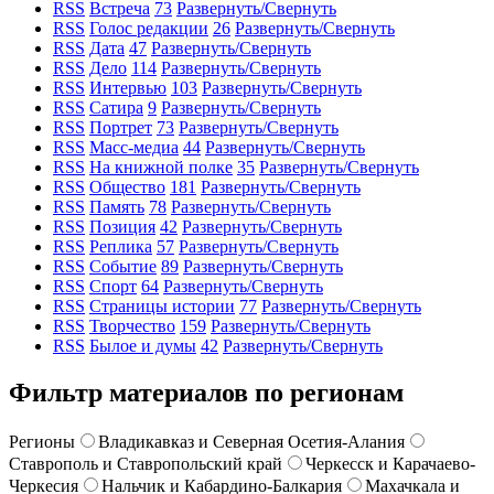
RSS
Встреча
73
Развернуть/Свернуть
RSS
Голос редакции
26
Развернуть/Свернуть
RSS
Дата
47
Развернуть/Свернуть
RSS
Дело
114
Развернуть/Свернуть
RSS
Интервью
103
Развернуть/Свернуть
RSS
Сатира
9
Развернуть/Свернуть
RSS
Портрет
73
Развернуть/Свернуть
RSS
Масс-медиа
44
Развернуть/Свернуть
RSS
На книжной полке
35
Развернуть/Свернуть
RSS
Общество
181
Развернуть/Свернуть
RSS
Память
78
Развернуть/Свернуть
RSS
Позиция
42
Развернуть/Свернуть
RSS
Реплика
57
Развернуть/Свернуть
RSS
Событие
89
Развернуть/Свернуть
RSS
Спорт
64
Развернуть/Свернуть
RSS
Страницы истории
77
Развернуть/Свернуть
RSS
Творчество
159
Развернуть/Свернуть
RSS
Былое и думы
42
Развернуть/Свернуть
Фильтр материалов по регионам
Регионы
Владикавказ и Северная Осетия-Алания
Ставрополь и Ставропольский край
Черкесск и Карачаево-
Черкесия
Нальчик и Кабардино-Балкария
Махачкала и