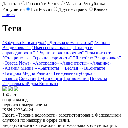
Дагестан
Грозный и Чечня
Магас и Республика
Ингушетия
Вся Россия
Другие страны
Кавказ
Поиск
Теги
"Бабушка Байсангура"
"Детская роман-газета"
"За наш
Владикавказ!"
"Имя героя - школе"
"Правда и
справедливость"
"Родники вдохновения"
"Роман-газета"
"Ставрополье
"Терские ведомости"
"Я люблю Владикавказ"
«Ossetia News»
«Авторадио»
«Адвентисты»
«Аланика»
«Алания Медиа »
«Баптисты»
«Беслан»
«ВКонтакте»
«Газпром-Медиа Радио»
«Генеральная уборка»
Главная
События
Публикации
Приложения
Проекты
Издательский дом
Контакты
150 лет
со дня выхода
первого номера газеты
ISSN 2223-0424
Газета «Терские ведомости» зарегистрирована Федеральной
службой по надзору в сфере связи,
информационных технологий и массовых коммуникаций.