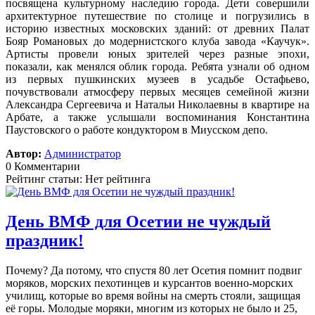
посвящена культурному наследию города. Дети совершили
архитектурное путешествие по столице и погрузились в
историю известных московских зданий: от древних Палат
Бояр Романовых до модернистского клуба завода «Каучук».
Артисты провели юных зрителей через разные эпохи,
показали, как менялся облик города. Ребята узнали об одном
из первых пушкинских музеев в усадьбе Остафьево,
почувствовали атмосферу первых месяцев семейной жизни
Александра Сергеевича и Натальи Николаевны в квартире на
Арбате, а также услышали воспоминания Константина
Паустовского о работе кондуктором в Миусском депо.
Автор:
Администратор
0 Комментарии
Рейтинг статьи: Нет рейтинга
День ВМФ для Осетии не чуждый
праздник!
Почему? Да потому, что спустя 80 лет Осетия помнит подвиг
моряков, морских пехотинцев и курсантов военно-морских
училищ, которые во время войны на смерть стояли, защищая
её горы. Молодые моряки, многим из которых не было и 25,