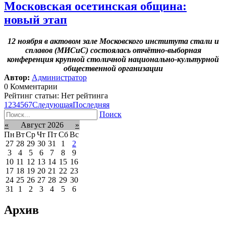
Московская осетинская община:
новый этап
12 ноября в актовом зале Московского института стали и
сплавов (МИСиС) состоялась отчётно-выборная
конференция крупной столичной национально-культурной
общественной организации
Автор:
Администратор
0 Комментарии
Рейтинг статьи: Нет рейтинга
1
2
3
4
5
6
7
Следующая
Последняя
Поиск
«
Август 2026
»
Пн
Вт
Ср
Чт
Пт
Сб
Вс
27
28
29
30
31
1
2
3
4
5
6
7
8
9
10
11
12
13
14
15
16
17
18
19
20
21
22
23
24
25
26
27
28
29
30
31
1
2
3
4
5
6
Архив