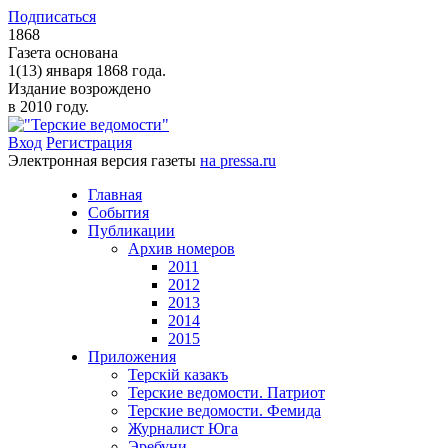
Подписаться
1868
Газета основана
1(13) января 1868 года.
Издание возрождено
в 2010 году.
Вход
Регистрация
Электронная версия газеты
на pressa.ru
Главная
События
Публикации
Архив номеров
2011
2012
2013
2014
2015
Приложения
Терскiй казакъ
Терские ведомости. Патриот
Терские ведомости. Фемида
Журналист Юга
Эребуни