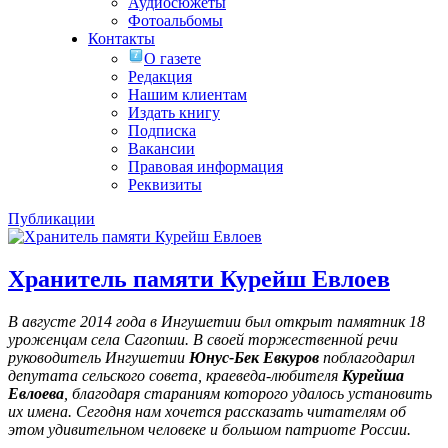
Аудиосюжеты
Фотоальбомы
Контакты
О газете
Редакция
Нашим клиентам
Издать книгу
Подписка
Вакансии
Правовая информация
Реквизиты
Публикации
Хранитель памяти Курейш Евлоев
В августе 2014 года в Ингушетии был открыт памятник 18
уроженцам села Сагопши. В своей торжественной речи
руководитель Ингушетии
Юнус-Бек Евкуров
поблагодарил
депутата сельского совета, краеведа-любителя
Курейша
Евлоева
, благодаря стараниям которого удалось установить
их имена
. Сегодня нам хочется рассказать читателям об
этом удивительном человеке и большом патриоте России.