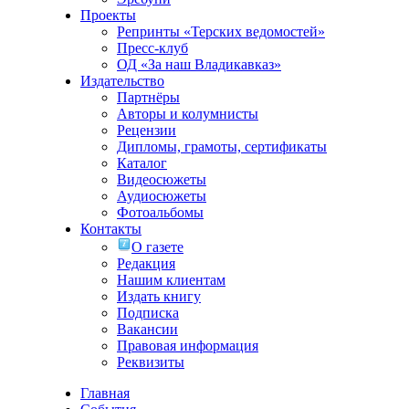
Проекты
Репринты «Терских ведомостей»
Пресс-клуб
ОД «За наш Владикавказ»
Издательство
Партнёры
Авторы и колумнисты
Рецензии
Дипломы, грамоты, сертификаты
Каталог
Видеосюжеты
Аудиосюжеты
Фотоальбомы
Контакты
О газете
Редакция
Нашим клиентам
Издать книгу
Подписка
Вакансии
Правовая информация
Реквизиты
Главная