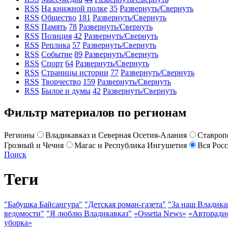
RSS
На книжной полке
35
Развернуть/Свернуть
RSS
Общество
181
Развернуть/Свернуть
RSS
Память
78
Развернуть/Свернуть
RSS
Позиция
42
Развернуть/Свернуть
RSS
Реплика
57
Развернуть/Свернуть
RSS
Событие
89
Развернуть/Свернуть
RSS
Спорт
64
Развернуть/Свернуть
RSS
Страницы истории
77
Развернуть/Свернуть
RSS
Творчество
159
Развернуть/Свернуть
RSS
Былое и думы
42
Развернуть/Свернуть
Фильтр материалов по регионам
Регионы
Владикавказ и Северная Осетия-Алания
Ставроп
Грозный и Чечня
Магас и Республика Ингушетия
Вся Рос
Поиск
Теги
"Бабушка Байсангура"
"Детская роман-газета"
"За наш Владика
ведомости"
"Я люблю Владикавказ"
«Ossetia News»
«Авторади
уборка»