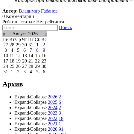
Кадыров при рекордно высокой явке избирателей –
Автор:
Владимир Габанов
0 Комментарии
Рейтинг статьи: Нет рейтинга
Поиск
«
Август 2026
»
Пн
Вт
Ср
Чт
Пт
Сб
Вс
27
28
29
30
31
1
2
3
4
5
6
7
8
9
10
11
12
13
14
15
16
17
18
19
20
21
22
23
24
25
26
27
28
29
30
31
1
2
3
4
5
6
Архив
Expand/Collapse
2026
2
Expand/Collapse
2025
6
Expand/Collapse
2024
2
Expand/Collapse
2023
3
Expand/Collapse
2022
18
Expand/Collapse
2021
1
Expand/Collapse
2020
91