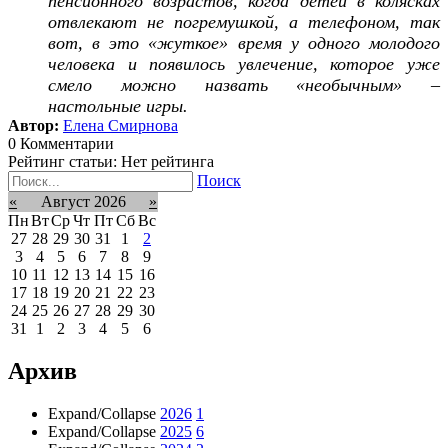
пенсионного возрастов, когда детей в колясках
отвлекают не погремушкой, а телефоном, так
вот, в это «жуткое» время у одного молодого
человека и появилось увлечение, которое уже
смело можно назвать «необычным» –
настольные игры.
Автор:
Елена Смирнова
0 Комментарии
Рейтинг статьи: Нет рейтинга
Поиск
«
Август 2026
»
Пн
Вт
Ср
Чт
Пт
Сб
Вс
27
28
29
30
31
1
2
3
4
5
6
7
8
9
10
11
12
13
14
15
16
17
18
19
20
21
22
23
24
25
26
27
28
29
30
31
1
2
3
4
5
6
Архив
Expand/Collapse
2026
1
Expand/Collapse
2025
6