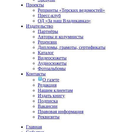
Проекты
Репринты «Терских ведомостей»
Пресс-клуб
ОД «За наш Владикавказ»
Издательство
Партнёры
Авторы и колумнисты
Рецензии
Дипломы, грамоты, сертификаты
Каталог
Видеосюжеты
Аудиосюжеты
Фотоальбомы
Контакты
О газете
Редакция
Нашим клиентам
Издать книгу
Подписка
Вакансии
Правовая информация
Реквизиты
Главная