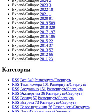
Expand/Collapse
2024
2
Expand/Collapse
2023
3
Expand/Collapse
2022
18
Expand/Collapse
2021
1
Expand/Collapse
2020
91
Expand/Collapse
2019
509
Expand/Collapse
2018
329
Expand/Collapse
2017
197
Expand/Collapse
2016
186
Expand/Collapse
2015
22
Expand/Collapse
2014
37
Expand/Collapse
2013
57
Expand/Collapse
2012
66
Expand/Collapse
2011
23
Категории
RSS
Все
349
Развернуть/Свернуть
RSS
Тема номера
101
Развернуть/Свернуть
RSS
Актуально
151
Развернуть/Свернуть
RSS
Экспертиза
36
Развернуть/Свернуть
RSS
Взгляд
57
Развернуть/Свернуть
RSS
Встреча
73
Развернуть/Свернуть
RSS
Голос редакции
26
Развернуть/Свернуть
RSS
Дата
47
Развернуть/Свернуть