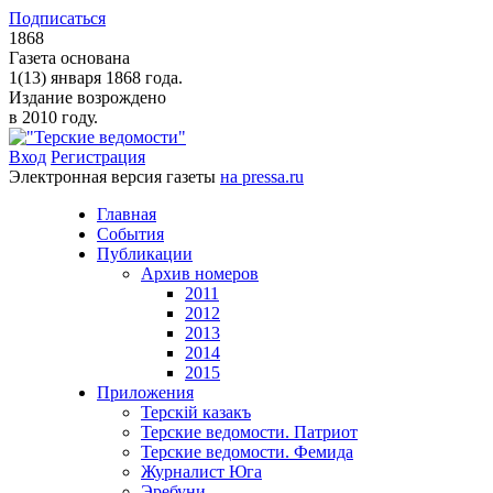
Подписаться
1868
Газета основана
1(13) января 1868 года.
Издание возрождено
в 2010 году.
Вход
Регистрация
Электронная версия газеты
на pressa.ru
Главная
События
Публикации
Архив номеров
2011
2012
2013
2014
2015
Приложения
Терскiй казакъ
Терские ведомости. Патриот
Терские ведомости. Фемида
Журналист Юга
Эребуни