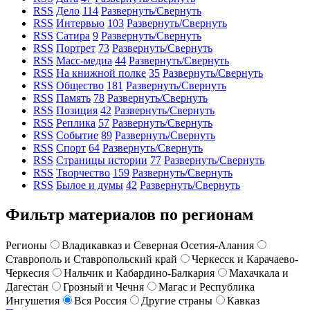
RSS
Дело
114
Развернуть/Свернуть
RSS
Интервью
103
Развернуть/Свернуть
RSS
Сатира
9
Развернуть/Свернуть
RSS
Портрет
73
Развернуть/Свернуть
RSS
Масс-медиа
44
Развернуть/Свернуть
RSS
На книжной полке
35
Развернуть/Свернуть
RSS
Общество
181
Развернуть/Свернуть
RSS
Память
78
Развернуть/Свернуть
RSS
Позиция
42
Развернуть/Свернуть
RSS
Реплика
57
Развернуть/Свернуть
RSS
Событие
89
Развернуть/Свернуть
RSS
Спорт
64
Развернуть/Свернуть
RSS
Страницы истории
77
Развернуть/Свернуть
RSS
Творчество
159
Развернуть/Свернуть
RSS
Былое и думы
42
Развернуть/Свернуть
Фильтр материалов по регионам
Регионы
Владикавказ и Северная Осетия-Алания
Ставрополь и Ставропольский край
Черкесск и Карачаево-
Черкесия
Нальчик и Кабардино-Балкария
Махачкала и
Дагестан
Грозный и Чечня
Магас и Республика
Ингушетия
Вся Россия
Другие страны
Кавказ