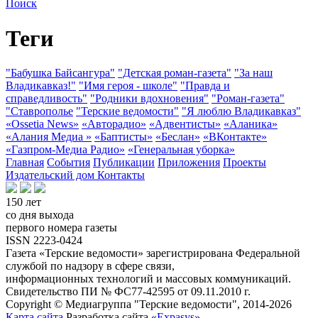
Поиск
Теги
"Бабушка Байсангура"
"Детская роман-газета"
"За наш
Владикавказ!"
"Имя героя - школе"
"Правда и
справедливость"
"Родники вдохновения"
"Роман-газета"
"Ставрополье
"Терские ведомости"
"Я люблю Владикавказ"
«Ossetia News»
«Авторадио»
«Адвентисты»
«Аланика»
«Алания Медиа »
«Баптисты»
«Беслан»
«ВКонтакте»
«Газпром-Медиа Радио»
«Генеральная уборка»
Главная
События
Публикации
Приложения
Проекты
Издательский дом
Контакты
150 лет
со дня выхода
первого номера газеты
ISSN 2223-0424
Газета «Терские ведомости» зарегистрирована Федеральной
службой по надзору в сфере связи,
информационных технологий и массовых коммуникаций.
Свидетельство ПИ № ФС77-42595 от 09.11.2010 г.
Copyright © Медиагруппа "Терские ведомости", 2014-2026
Карта сайта
Разработка сайта
«Expasys»