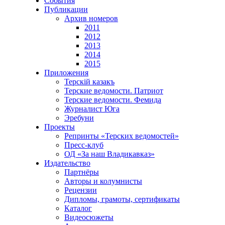
События
Публикации
Архив номеров
2011
2012
2013
2014
2015
Приложения
Терскiй казакъ
Терские ведомости. Патриот
Терские ведомости. Фемида
Журналист Юга
Эребуни
Проекты
Репринты «Терских ведомостей»
Пресс-клуб
ОД «За наш Владикавказ»
Издательство
Партнёры
Авторы и колумнисты
Рецензии
Дипломы, грамоты, сертификаты
Каталог
Видеосюжеты