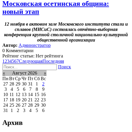
Московская осетинская община:
новый этап
12 ноября в актовом зале Московского института стали и
сплавов (МИСиС) состоялась отчётно-выборная
конференция крупной столичной национально-культурной
общественной организации
Автор:
Администратор
0 Комментарии
Рейтинг статьи: Нет рейтинга
1
2
3
4
5
6
7
Следующая
Последняя
Поиск
«
Август 2026
»
Пн
Вт
Ср
Чт
Пт
Сб
Вс
27
28
29
30
31
1
2
3
4
5
6
7
8
9
10
11
12
13
14
15
16
17
18
19
20
21
22
23
24
25
26
27
28
29
30
31
1
2
3
4
5
6
Архив