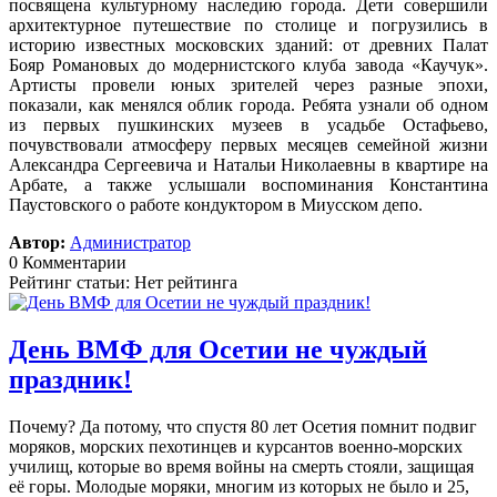
посвящена культурному наследию города. Дети совершили
архитектурное путешествие по столице и погрузились в
историю известных московских зданий: от древних Палат
Бояр Романовых до модернистского клуба завода «Каучук».
Артисты провели юных зрителей через разные эпохи,
показали, как менялся облик города. Ребята узнали об одном
из первых пушкинских музеев в усадьбе Остафьево,
почувствовали атмосферу первых месяцев семейной жизни
Александра Сергеевича и Натальи Николаевны в квартире на
Арбате, а также услышали воспоминания Константина
Паустовского о работе кондуктором в Миусском депо.
Автор:
Администратор
0 Комментарии
Рейтинг статьи: Нет рейтинга
День ВМФ для Осетии не чуждый
праздник!
Почему? Да потому, что спустя 80 лет Осетия помнит подвиг
моряков, морских пехотинцев и курсантов военно-морских
училищ, которые во время войны на смерть стояли, защищая
её горы. Молодые моряки, многим из которых не было и 25,