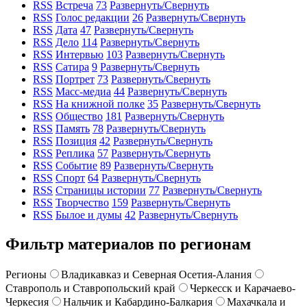
RSS
Встреча
73
Развернуть/Свернуть
RSS
Голос редакции
26
Развернуть/Свернуть
RSS
Дата
47
Развернуть/Свернуть
RSS
Дело
114
Развернуть/Свернуть
RSS
Интервью
103
Развернуть/Свернуть
RSS
Сатира
9
Развернуть/Свернуть
RSS
Портрет
73
Развернуть/Свернуть
RSS
Масс-медиа
44
Развернуть/Свернуть
RSS
На книжной полке
35
Развернуть/Свернуть
RSS
Общество
181
Развернуть/Свернуть
RSS
Память
78
Развернуть/Свернуть
RSS
Позиция
42
Развернуть/Свернуть
RSS
Реплика
57
Развернуть/Свернуть
RSS
Событие
89
Развернуть/Свернуть
RSS
Спорт
64
Развернуть/Свернуть
RSS
Страницы истории
77
Развернуть/Свернуть
RSS
Творчество
159
Развернуть/Свернуть
RSS
Былое и думы
42
Развернуть/Свернуть
Фильтр материалов по регионам
Регионы
Владикавказ и Северная Осетия-Алания
Ставрополь и Ставропольский край
Черкесск и Карачаево-
Черкесия
Нальчик и Кабардино-Балкария
Махачкала и