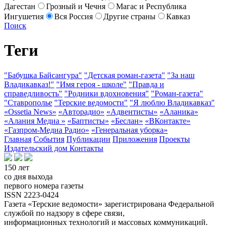
Дагестан
Грозный и Чечня
Магас и Республика
Ингушетия
Вся Россия
Другие страны
Кавказ
Поиск
Теги
"Бабушка Байсангура"
"Детская роман-газета"
"За наш
Владикавказ!"
"Имя героя - школе"
"Правда и
справедливость"
"Родники вдохновения"
"Роман-газета"
"Ставрополье
"Терские ведомости"
"Я люблю Владикавказ"
«Ossetia News»
«Авторадио»
«Адвентисты»
«Аланика»
«Алания Медиа »
«Баптисты»
«Беслан»
«ВКонтакте»
«Газпром-Медиа Радио»
«Генеральная уборка»
Главная
События
Публикации
Приложения
Проекты
Издательский дом
Контакты
150 лет
со дня выхода
первого номера газеты
ISSN 2223-0424
Газета «Терские ведомости» зарегистрирована Федеральной
службой по надзору в сфере связи,
информационных технологий и массовых коммуникаций.