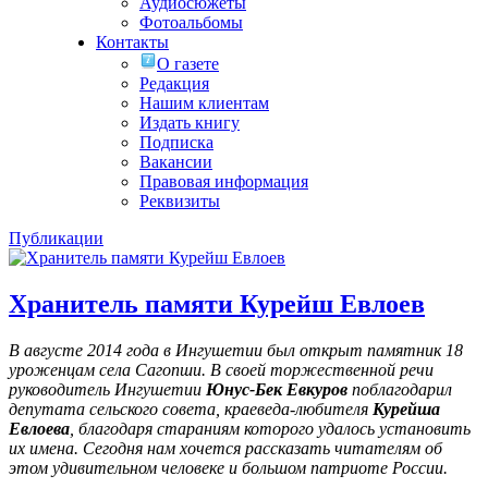
Аудиосюжеты
Фотоальбомы
Контакты
О газете
Редакция
Нашим клиентам
Издать книгу
Подписка
Вакансии
Правовая информация
Реквизиты
Публикации
Хранитель памяти Курейш Евлоев
В августе 2014 года в Ингушетии был открыт памятник 18
уроженцам села Сагопши. В своей торжественной речи
руководитель Ингушетии
Юнус-Бек Евкуров
поблагодарил
депутата сельского совета, краеведа-любителя
Курейша
Евлоева
, благодаря стараниям которого удалось установить
их имена
. Сегодня нам хочется рассказать читателям об
этом удивительном человеке и большом патриоте России.