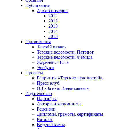
События
Публикации
Архив номеров
2011
2012
2013
2014
2015
Приложения
Терскiй казакъ
Терские ведомости. Патриот
Терские ведомости. Фемида
Журналист Юга
Эребуни
Проекты
Репринты «Терских ведомостей»
Пресс-клуб
ОД «За наш Владикавказ»
Издательство
Партнёры
Авторы и колумнисты
Рецензии
Дипломы, грамоты, сертификаты
Каталог
Видеосюжеты