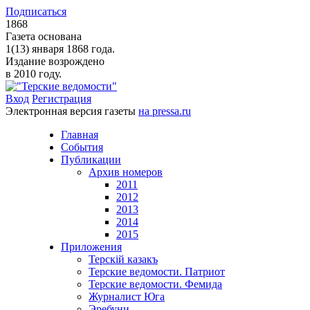
Подписаться
1868
Газета основана
1(13) января 1868 года.
Издание возрождено
в 2010 году.
Вход
Регистрация
Электронная версия газеты
на pressa.ru
Главная
События
Публикации
Архив номеров
2011
2012
2013
2014
2015
Приложения
Терскiй казакъ
Терские ведомости. Патриот
Терские ведомости. Фемида
Журналист Юга
Эребуни