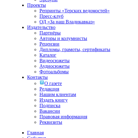
Проекты
Репринты «Терских ведомостей»
Пресс-клуб
ОД «За наш Владикавказ»
Издательство
Партнёры
Авторы и колумнисты
Рецензии
Дипломы, грамоты, сертификаты
Каталог
Видеосюжеты
Аудиосюжеты
Фотоальбомы
Контакты
О газете
Редакция
Нашим клиентам
Издать книгу
Подписка
Вакансии
Правовая информация
Реквизиты
Главная